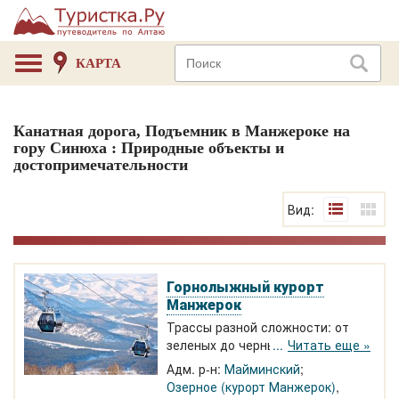
КАРТА
Канатная дорога, Подъемник в Манжероке на
гору Синюха : Природные объекты и
достопримечательности
Вид:
Горнолыжный курорт
Манжерок
Трассы разной сложности: от
зеленых до черных. Гондольный и
Читать еще »
кресельные подъемники,
Адм. р-н:
Майминский
траволатор. Экскурсионный
Озерное (курорт Манжерок)
,
подъем на высоту 1020 м