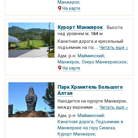
Манжерок
На карте
Курорт Манжерок
Высота
над уровнем м:
164
м
Канатная дорога и кресельный
подъемник на гору Синюха,
Читать еще »
концерты, байк-парк,
Адм. р-н:
Майминский
развлечения, горнолыжка в
Манжерок
,
Озеро Манжерокское
Горном Алтае
На карте
Парк Хранитель Большого
Алтая
Находится на курорте Манжерок,
между верхними станциями
Читать еще »
гондольного и кресельного
Адм. р-н:
Майминский
подъемников. На экотропах
Канатная дорога, Подъемник в
парка, можно увидеть шесть
Манжероке на гору Синюха
,
скульптурных композиций: Кезер
Курорт Манжерок
Таш, Лук, Щит, Шлем, Меч,