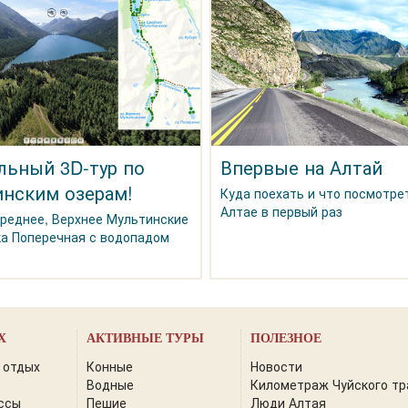
льный 3D-тур по
Впервые на Алтай
нским озерам!
Куда поехать и что посмотре
Алтае в первый раз
Среднее, Верхнее Мультинские
ка Поперечная с водопадом
Х
АКТИВНЫЕ ТУРЫ
ПОЛЕЗНОЕ
 отдых
Конные
Новости
Водные
Километраж Чуйского тр
ссы
Пешие
Люди Алтая