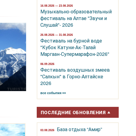
16.08.2026 — 23.08.2026
Музыкально-образовательный
фестиваль на Алтае "Звучи и
Слушай"- 2026
26.08.2026 — 31.08.2026
Фестиваль на бурной воде
"Кубок Катуни-Ак-Талай
Маргаан-Супермарафон-2026"
06.09.2026
Фестиваль воздушных змеев
Курорт
"Салкын" в Горно-Алтайске
2026
Чемал
Белокури
все события »»
ПОСЛЕДНИЕ ОБНОВЛЕНИЯ
База отдыха “Амир”
03.08.2026