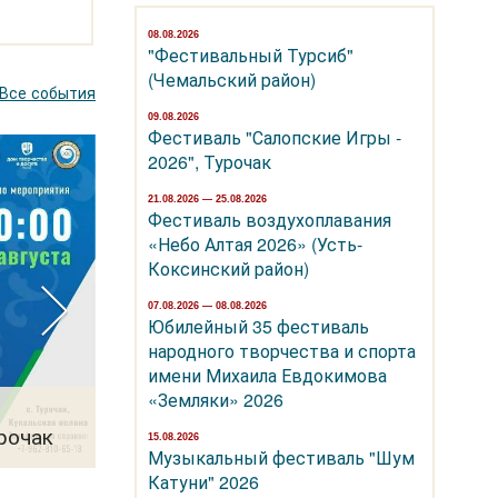
08.08.2026
"Фестивальный Турсиб"
(Чемальский район)
Все события
09.08.2026
Фестиваль "Салопские Игры -
2026", Турочак
21.08.2026 — 25.08.2026
Фестиваль воздухоплавания
«Небо Алтая 2026» (Усть-
Коксинский район)
07.08.2026 — 08.08.2026
Юбилейный 35 фестиваль
народного творчества и спорта
имени Михаила Евдокимова
21.08.2026 — 25.08.2026
«Земляки» 2026
Фестиваль воздухоплавания «Небо А
рочак
2026» (Усть-Коксинский район)
15.08.2026
Музыкальный фестиваль "Шум
Катуни" 2026