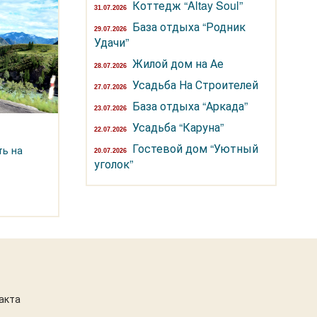
Коттедж “Altay Soul”
31.07.2026
База отдыха “Родник
29.07.2026
Удачи”
Жилой дом на Ае
28.07.2026
Усадьба На Строителей
27.07.2026
База отдыха “Аркада”
23.07.2026
Усадьба “Каруна”
22.07.2026
Гостевой дом “Уютный
ть на
20.07.2026
уголок”
акта