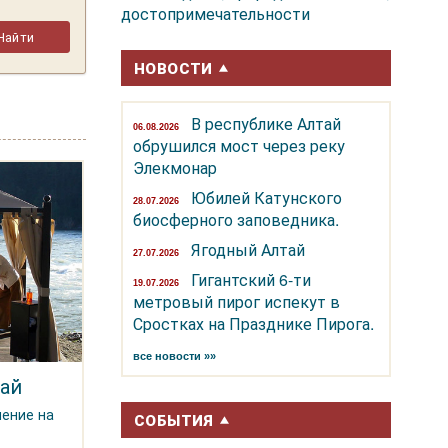
достопримечательности
НОВОСТИ
В республике Алтай
06.08.2026
обрушился мост через реку
Элекмонар
Юбилей Катунского
28.07.2026
биосферного заповедника.
Ягодный Алтай
27.07.2026
Гигантский 6-ти
19.07.2026
метровый пирог испекут в
Сростках на Празднике Пирога.
все новости »»
ай
чение на
СОБЫТИЯ