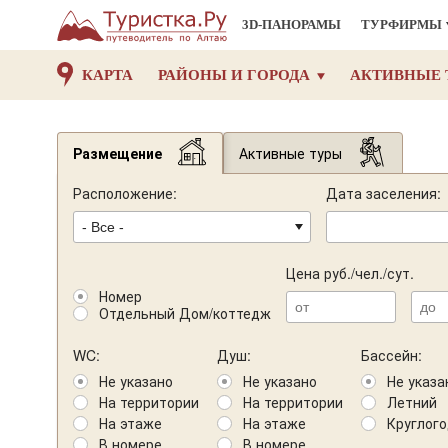
3D-ПАНОРАМЫ
ТУРФИРМЫ
КАРТА
РАЙОНЫ И ГОРОДА
АКТИВНЫЕ 
Размещение
Активные туры
Расположение:
Дата заселения:
Цена руб./чел./сут.
Номер
Отдельный Дом/коттедж
WC:
Душ:
Бассейн:
Не указано
Не указано
Не указа
На территории
На территории
Летний
На этаже
На этаже
Круглог
В номере
В номере