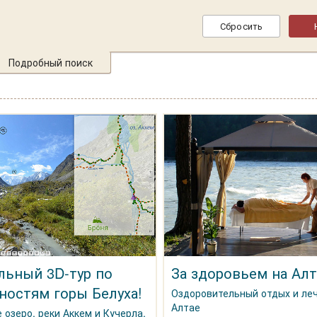
Подробный поиск
льный 3D-тур по
За здоровьем на Алт
ностям горы Белуха!
Оздоровительный отдых и ле
Алтае
 озеро, реки Аккем и Кучерла,