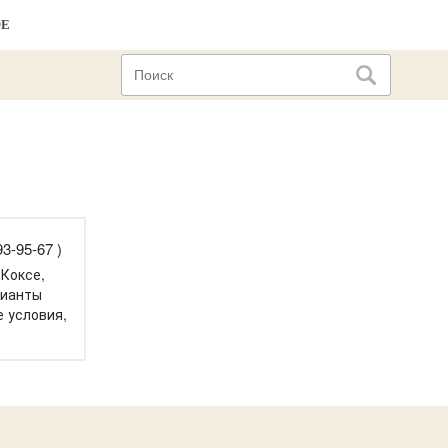
ОЕ
3-95-67 )
 Коксе,
рианты
 условия,