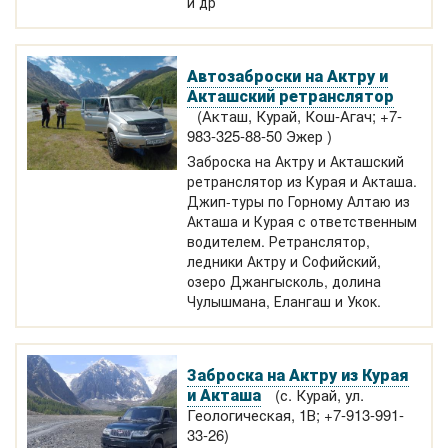
и др
Автозаброски на Актру и
Акташский ретранслятор
(Акташ, Курай, Кош-Агач; +7-
983-325-88-50 Эжер )
Заброска на Актру и Акташский
ретранслятор из Курая и Акташа.
Джип-туры по Горному Алтаю из
Акташа и Курая с ответственным
водителем. Ретранслятор,
ледники Актру и Софийский,
озеро Джангысколь, долина
Чулышмана, Елангаш и Укок.
Заброска на Актру из Курая
и Акташа
(с. Курай, ул.
Геологическая, 1В; +7-913-991-
33-26)