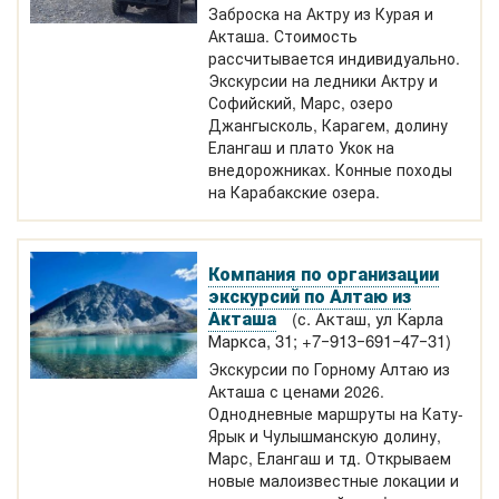
Заброска на Актру из Курая и
Акташа. Стоимость
рассчитывается индивидуально.
Экскурсии на ледники Актру и
Софийский, Марс, озеро
Джангысколь, Карагем, долину
Елангаш и плато Укок на
внедорожниках. Конные походы
на Карабакские озера.
Компания по организации
экскурсий по Алтаю из
Акташа
(с. Акташ, ул Карла
Маркса, 31; +7‒913‒691‒47‒31)
Экскурсии по Горному Алтаю из
Акташа с ценами 2026.
Однодневные маршруты на Кату-
Ярык и Чулышманскую долину,
Марс, Елангаш и тд. Открываем
новые малоизвестные локации и