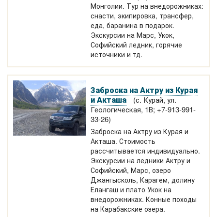
Монголии. Тур на внедорожниках:
снасти, экипировка, трансфер,
еда, баранина в подарок.
Экскурсии на Марс, Укок,
Софийский ледник, горячие
источники и тд.
Заброска на Актру из Курая
и Акташа
(с. Курай, ул.
Геологическая, 1В; +7-913-991-
33-26)
Заброска на Актру из Курая и
Акташа. Стоимость
рассчитывается индивидуально.
Экскурсии на ледники Актру и
Софийский, Марс, озеро
Джангысколь, Карагем, долину
Елангаш и плато Укок на
внедорожниках. Конные походы
на Карабакские озера.