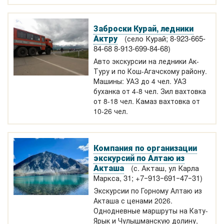
Заброски Курай, ледники
Актру
(село Курай; 8-923-665-
84-68 8-913-699-84-68)
Авто экскурсии на ледники Ак-
Туру и по Кош-Агачскому району.
Машины: УАЗ до 4 чел. УАЗ
буханка от 4-8 чел. Зил вахтовка
от 8-18 чел. Камаз вахтовка от
10-26 чел.
Компания по организации
экскурсий по Алтаю из
Акташа
(с. Акташ, ул Карла
Маркса, 31; +7‒913‒691‒47‒31)
Экскурсии по Горному Алтаю из
Акташа с ценами 2026.
Однодневные маршруты на Кату-
Ярык и Чулышманскую долину,