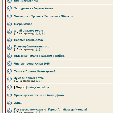
Цвет маральника
Экотуризм на Горном Алтае
Чокпартас - Урочище Застывших Облаков
Озеро Манас
алтай опасное место
[
На страницу:
1
,
2
,
3
]
Первый раз на Алтай
Из неопубликованного...
[
На страницу:
1
,
2
]
отдых на Чемале с заездом в Бийск.
Чистые тропы Алтая 2015
Такси в Горном. Какие цены?
Зима в Горном Алтае
[
На страницу:
1
,
2
]
[ Опрос ]
Найди индейца
Яркие краски осени на Алтае, фото
Алтай
Где вкусно покушать от Горно-Алтайска до Чемала?
[
На страницу:
1
,
2
]