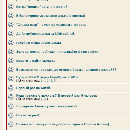
Когда "ловить" катунь в цвете?
В Белокурихе уже можно играть в снежки!
"Страна озер" - отчет начинающего туриста
До Актру(перевалка) за 3000 рублей.
голубые озера возле аската
Золотая осень на Алтае - присылайте фотографии!
помогите найти шамана
Возможно ли проехать до южного берега телецкого озера???
Путь на ЮБТО через Кату-Ярык в 2015г.!
[
На страницу:
1
...
3
,
4
,
5
]
Первый раз на Алтай.
Куда поехать отдохнуть? В первый раз, 6 человек
[
На страницу:
1
,
2
]
Лошади на Алтае - у кого заказывать?
Сезон открыт!
Помогите пожалуйста подобрать отдых в Горном Алтае=)