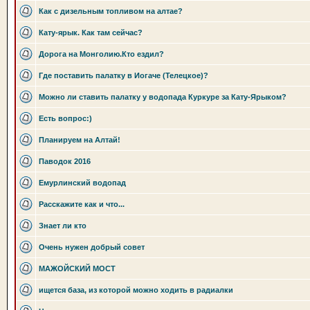
Как с дизельным топливом на алтае?
Кату-ярык. Как там сейчас?
Дорога на Монголию.Кто ездил?
Где поставить палатку в Иогаче (Телецкое)?
Можно ли ставить палатку у водопада Куркуре за Кату-Ярыком?
Есть вопрос:)
Планируем на Алтай!
Паводок 2016
Емурлинский водопад
Расскажите как и что...
Знает ли кто
Очень нужен добрый совет
МАЖОЙСКИЙ МОСТ
ищется база, из которой можно ходить в радиалки