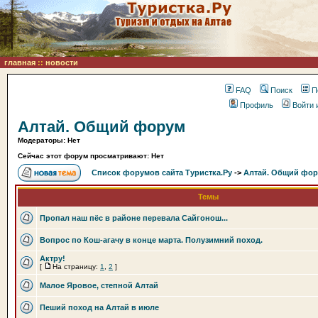
главная
::
новости
FAQ
Поиск
П
Профиль
Войти 
Алтай. Общий форум
Модераторы: Нет
Сейчас этот форум просматривают: Нет
Список форумов сайта Туристка.Ру
->
Алтай. Общий фо
Темы
Пропал наш пёс в районе перевала Сайгонош...
Вопрос по Кош-агачу в конце марта. Полузимний поход.
Актру!
[
На страницу:
1
,
2
]
Малое Яровое, степной Алтай
Пеший поход на Алтай в июле