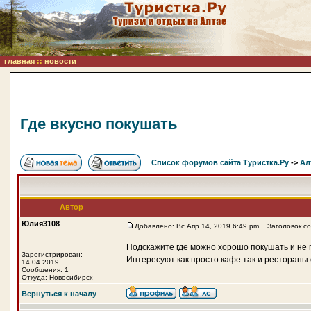
главная
::
новости
Где вкусно покушать
Список форумов сайта Туристка.Ру
->
Ал
Автор
Юлия3108
Добавлено: Вс Апр 14, 2019 6:49 pm
Заголовок соо
Подскажите где можно хорошо покушать и не 
Зарегистрирован:
Интересуют как просто кафе так и рестораны 
14.04.2019
Сообщения: 1
Откуда: Новосибирск
Вернуться к началу