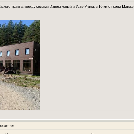
йского тракта, между селами Известковый и Усть-Муны, в 10 км от села Манже
общения: