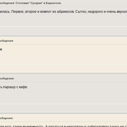
общения: Столовая "Сухарик" в Баранголе.
лась. Первое, второе и компот из абрикосов. Сытно, недорого и очень вкусно
ообщения:
им
ообщения:
ть парашу с кафе.
общения:
ли есть такая возможность. А питаться в непонятных забегаловках точно не с