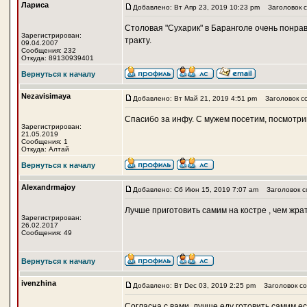
Лариса
Добавлено: Вт Апр 23, 2019 10:23 pm
Заголовок со
Столовая "Сухарик" в Баранголе очень понрави
Зарегистрирован:
тракту.
09.04.2007
Сообщения: 232
Откуда: 89130939401
Вернуться к началу
Nezavisimaya
Добавлено: Вт Май 21, 2019 4:51 pm
Заголовок с
Спасибо за инфу. С мужем посетим, посмотр
Зарегистрирован:
21.05.2019
Сообщения: 1
Откуда: Алтай
Вернуться к началу
Alexandrmajoy
Добавлено: Сб Июн 15, 2019 7:07 am
Заголовок с
Лучше приготовить самим на костре , чем жра
Зарегистрирован:
26.02.2017
Сообщения: 49
Вернуться к началу
ivenzhina
Добавлено: Вт Dec 03, 2019 2:25 pm
Заголовок со
Согласна с вами, лучше еду готовить самим ес