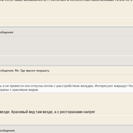
общения:
бщения: Re: Где вкусно покушать
 и не провести пол отпуска потом с расстройством желудка. Интересуют маршрут Но
тораны с красивым видом.
 везде. Красивый вид там везде, а с ресторанами напряг
ообщения: