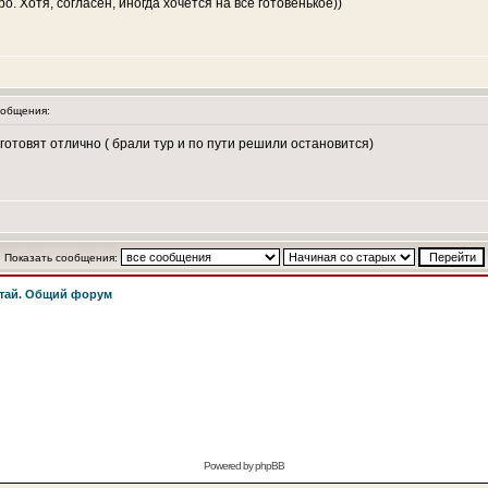
ро. Хотя, согласен, иногда хочется на все готовенькое))
общения:
 готовят отлично ( брали тур и по пути решили остановится)
Показать сообщения:
тай. Общий форум
Powered by
phpBB