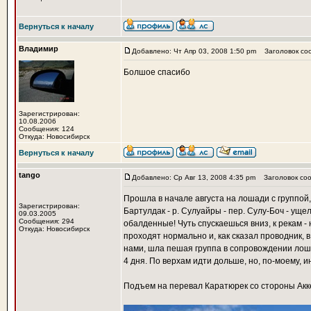
Вернуться к началу
Владимир
Добавлено: Чт Апр 03, 2008 1:50 pm
Заголовок со
Болшое спасибо
Зарегистрирован:
10.08.2006
Сообщения: 124
Откуда: Новосибирск
Вернуться к началу
tango
Добавлено: Ср Авг 13, 2008 4:35 pm
Заголовок соо
Прошла в начале августа на лошади с группой, ка
Зарегистрирован:
Бартулдак - р. Сулуайры - пер. Сулу-Боч - ущел
09.03.2005
Сообщения: 294
обалденные! Чуть спускаешься вниз, к рекам -
Откуда: Новосибирск
проходят нормально и, как сказал проводник, 
нами, шла пешая группа в сопровождении лоша
4 дня. По верхам идти дольше, но, по-моему, и
Подъем на перевал Каратюрек со стороны Ак