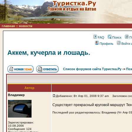
главная
::
новости
FAQ
Поиск
П
Профиль
Войти 
Аккем, кучерла и лошадь.
Список форумов сайта Туристка.Ру
->
Пох
Автор
Владимир
Добавлено: Вт Апр 01, 2008 9:37 am
Заголовок соо
Существует прекрасный круговой маршрут Тюн
Последний раз редактировалось: Владимир (Чт Апр 03,
Зарегистрирован:
10.08.2006
Сообщения: 124