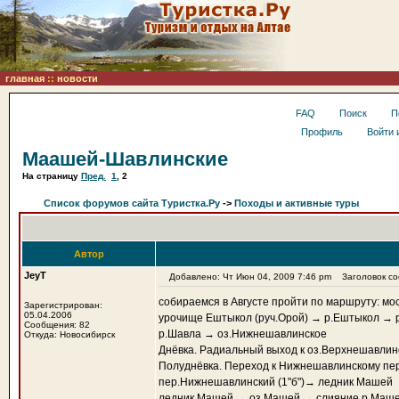
главная
::
новости
FAQ
Поиск
П
Профиль
Войти 
Маашей-Шавлинские
На страницу
Пред.
1
,
2
Список форумов сайта Туристка.Ру
->
Походы и активные туры
Автор
JeyT
Добавлено: Чт Июн 04, 2009 7:46 pm
Заголовок со
собираемся в Августе пройти по маршруту: мо
Зарегистрирован:
05.04.2006
урочище Ештыкол (руч.Орой) → р.Ештыкол → 
Сообщения: 82
р.Шавла → оз.Нижнешавлинское
Откуда: Новосибирск
Днёвка. Радиальный выход к оз.Верхнешавлин
Полуднёвка. Переход к Нижнешавлинскому пер
пер.Нижнешавлинский (1"б")→ ледник Машей
ледник Машей → оз.Машей → слияние р.Машей