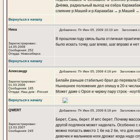
Днёвка, радиальный выход на озёра Каракаба
слияние р.Машей и р.Каракабак → р.Машей → р
Вернуться к началу
Ника
Добавлено: Пт Июн 05, 2009 10:10 am
Заголовок с
В прошлом году связь была отличная практичес
Зарегистрирован:
было искать точку, шаг влево, шаг вправо и не
14.05.2008
Сообщения: 252
Откуда: Новосибирск
Вернуться к началу
Александр
Добавлено: Пт Июн 05, 2009 4:16 pm
Заголовок со
Билайн раньше стабильно брал до перевала О
Зарегистрирован:
01.03.2006
Нынешнее положение дел опишу в 20-х числах
Сообщения: 185
Может даже с Ороя и чиркну пару строк - ноут
Откуда: Наш дом - Россия
Вернуться к началу
QWERT
Добавлено: Пт Июн 05, 2009 8:19 pm
Заголовок со
Берет, Сань, берет. И мтс берет. Почему масс
Зарегистрирован:
другой подлянок может наделать. Особенно с 
13.03.2007
можно попасть вместо 1 бе на 2 бе, что для н
Сообщения: 245
девочек и мальчиков ноги дрожат когда надо с