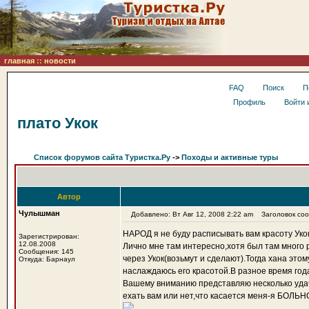
главная
::
новости
FAQ
Поиск
П
Профиль
Войти 
плато Укок
Список форумов сайта Туристка.Ру
->
Походы и активные туры
Автор
Чулышман
Добавлено: Вт Авг 12, 2008 2:22 am
Заголовок сооб
НАРОД я не буду расписывать вам красоту Уко
Зарегистрирован:
12.08.2008
Лично мне там интересно,хотя был там много 
Сообщения: 145
через Укок(возьмут и сделают).Тогда хана это
Откуда: Барнаул
наслаждаюсь его красотой.В разное время года
Вашему вниманию представляю несколько уда
ехать вам или нет,что касается меня-я БОЛЬНО