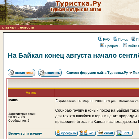
главная
::
новости
FAQ
Поиск
П
Профиль
Войти 
На Байкал конец августа начало сентя
Список форумов сайта Туристка.Ру
->
Пох
Автор
Маша
Добавлено: Пн Мар 30, 2009 8:39 pm
Заголовок соо
Собираю группу в коный поход на Байкал так 
Зарегистрирован:
для тех кто влюблен в горы и ценит природу 
30.03.2009
Сообщения: 2
присоединяйтесь..на Кавказ нас пока двое..на
Вернуться к началу