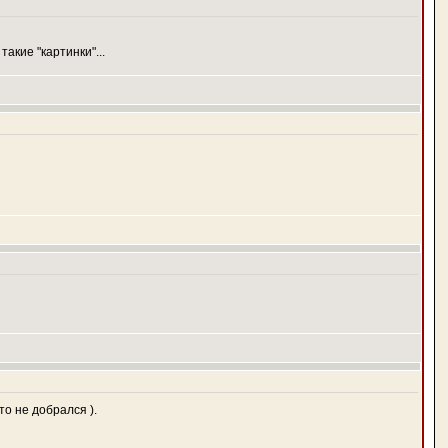
акие "картинки"...
о не добрался ).