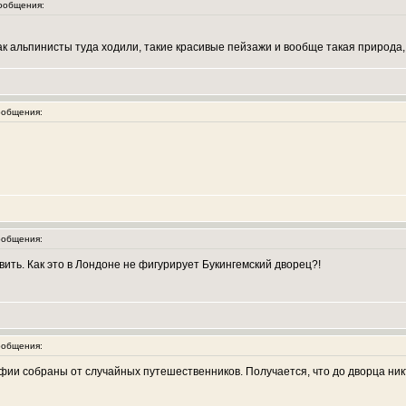
ообщения:
к альпинисты туда ходили, такие красивые пейзажи и вообще такая природа, т
общения:
общения:
вить. Как это в Лондоне не фигурирует Букингемский дворец?!
общения:
афии собраны от случайных путешественников. Получается, что до дворца никт