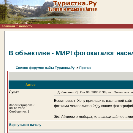
главная
::
новости
В объективе - МИР! фотокаталог нас
Список форумов сайта Туристка.Ру
->
Прочее
Автор
Лунат
Добавлено: Ср Окт 08, 2008 8:38 pm
Заголовок соо
Всем привет! Хочу пригласить вас на мой сайт
Зарегистрирован:
фотками мегаполисов! Жду ваших фотографий
08.10.2008
Сообщения: 1
ЗЫ. Админы и модеры, я на этом сайте нажив
Вернуться к началу