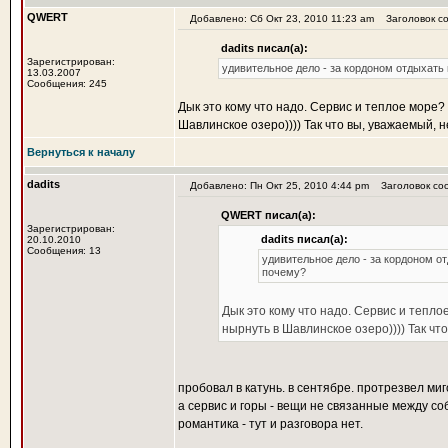
QWERT
Добавлено: Сб Окт 23, 2010 11:23 am
Заголовок соо
dadits писал(а):
Зарегистрирован:
удивительное дело - за кордоном отдыхать 
13.03.2007
Сообщения: 245
Дык это кому что надо. Сервис и теплое море? 
Шавлинское озеро)))) Так что вы, уважаемый, 
Вернуться к началу
dadits
Добавлено: Пн Окт 25, 2010 4:44 pm
Заголовок соо
QWERT писал(а):
Зарегистрирован:
dadits писал(а):
20.10.2010
Сообщения: 13
удивительное дело - за кордоном от
почему?
Дык это кому что надо. Сервис и тепло
нырнуть в Шавлинское озеро)))) Так чт
пробовал в катунь. в сентябре. протрезвел миг
а сервис и горы - вещи не связанные между со
романтика - тут и разговора нет.