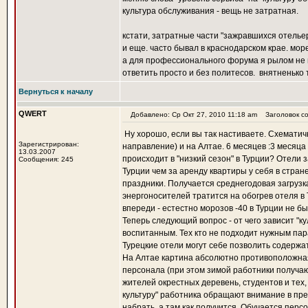
культура обслуживания - вещь не затратная.
кстати, затратные части "зажравшихся отелье
и еще. часто бывал в краснодарском крае. мор
а для профессионального форума я рылом н
ответить просто и без политесов.
внятненько т
Вернуться к началу
QWERT
Добавлено: Ср Окт 27, 2010 11:18 am
Заголовок со
Ну хорошо, если вы так настиваете. Схематич
Зарегистрирован:
направление) и на Алтае. 6 месяцев :3 месяца 
13.03.2007
происходит в "низкий сезон" в Турции? Отели
Сообщения: 245
Турции чем за аренду квартиры у себя в стран
праздники. Получается среднегодовая загрузка
энергоносителей тратится на обогрев отеля в 
впереди - естестно морозов -40 в Турции не бы
Теперь следующий вопрос - от чего зависит "
воспитанным. Тех кто не подходит нужным пара
Турецкие отели могут себе позволить содержа
На Алтае картина абсолютно противоположная.
персонала (при этом зимой работники получаю
жителей окрестных деревень, студентов и тех,
культуру" работника обращают внимание в пр
набрать, а там как получится. Обучается перс