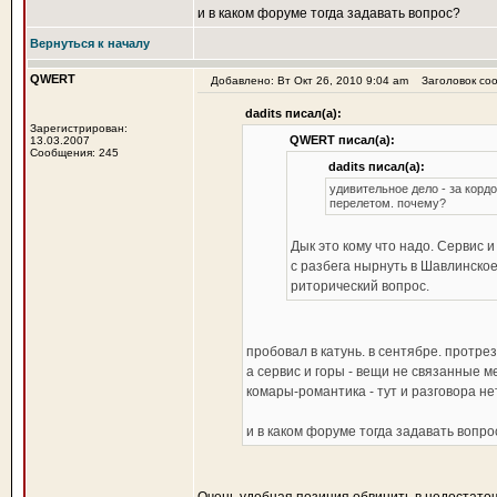
и в каком форуме тогда задавать вопрос?
Вернуться к началу
QWERT
Добавлено: Вт Окт 26, 2010 9:04 am
Заголовок сооб
dadits писал(а):
Зарегистрирован:
QWERT писал(а):
13.03.2007
Сообщения: 245
dadits писал(а):
удивительное дело - за корд
перелетом. почему?
Дык это кому что надо. Сервис и
с разбега нырнуть в Шавлинское 
риторический вопрос.
пробовал в катунь. в сентябре. протрез
а сервис и горы - вещи не связанные м
комары-романтика - тут и разговора не
и в каком форуме тогда задавать вопр