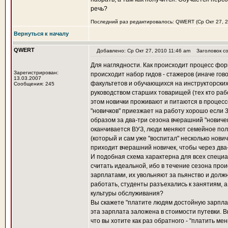
речь?
Последний раз редактировалось: QWERT (Ср Окт 27, 20
Вернуться к началу
QWERT
Добавлено: Ср Окт 27, 2010 11:46 am
Заголовок со
Для наглядности. Как происходит процесс фор
Зарегистрирован:
происходит набор гидов - стажеров (иначе гов
13.03.2007
факультетов и обучающихся на инструкторских 
Сообщения: 245
руководством старших товарищей (тех кто рабо
этом новички проживают и питаются в процессе
"новичков" приезжает на работу хорошо если 3
образом за два-три сезона вчерашний "нович
оканчивается ВУЗ, люди меняют семейное пол
(который и сам уже "воспитал" несколько нович
приходит вчерашний новичек, чтобы через два
И подобная схема характерна для всех специа
считать идеальной, ибо в течение сезона про
зарплатами, их увольняют за пьянство и должн
работать, студенты разъехались к занятиям, 
культуры обслуживания?
Вы скажете "платите людям достойную зарплату
эта зарплата заложена в стоимости путевки. 
что вы хотите как раз обратного - "платить мен