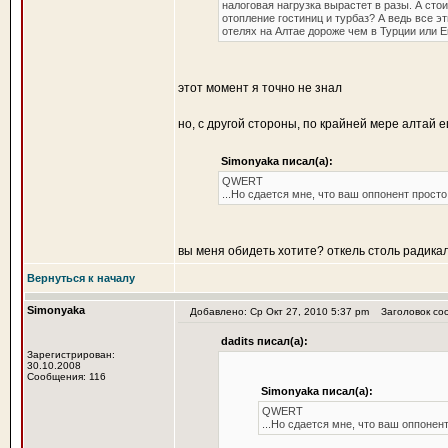
налоговая нагрузка вырастет в разы. А стои
отопление гостиниц и турбаз? А ведь все 
отелях на Алтае дороже чем в Турции или Е
этот момент я точно не знал
но, с другой стороны, по крайней мере алтай
Simonyaka писал(а):
QWERT
...Но сдается мне, что ваш оппонент просто
вы меня обидеть хотите? откель столь радика
Вернуться к началу
Simonyaka
Добавлено: Ср Окт 27, 2010 5:37 pm
Заголовок со
dadits писал(а):
Зарегистрирован:
30.10.2008
Сообщения: 116
Simonyaka писал(а):
QWERT
...Но сдается мне, что ваш оппонент