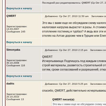
Последний раз редактировалось: QWERT (Ср Окт 27, 20
Вернуться к началу
QWERT
Добавлено: Ср Окт 27, 2010 11:50 am
Заголовок со
Это мы с вами еще не обсуждаем схему налого
Зарегистрирован:
налоговая нагрузка вырастет в разы. А стоимос
13.03.2007
отопление гостиниц и турбаз? А ведь все эти
Сообщения: 245
отелях на Алтае дороже чем в Турции или Егип
Вернуться к началу
Simonyaka
Добавлено: Ср Окт 27, 2010 2:15 pm
Заголовок со
QWERT
Зарегистрирован:
Исчерпывающе.Подпишусь под каждым словом и
30.10.2008
строй материалы, развитость строительной от
Сообщения: 116
сетям, сроки согласований и разрешений, откат
Вернуться к началу
dadits
Добавлено: Ср Окт 27, 2010 5:25 pm
Заголовок со
спасибо, QWERT, действительно исчерпывающ
Зарегистрирован:
20.10.2010
Сообщения: 13
QWERT писал(а):
Это мы с вами еще не обсуждаем схему на