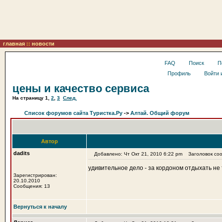
главная
::
новости
FAQ
Поиск
П
Профиль
Войти 
цены и качество сервиса
На страницу
1
,
2
,
3
След.
Список форумов сайта Туристка.Ру
->
Алтай. Общий форум
Автор
dadits
Добавлено: Чт Окт 21, 2010 6:22 pm
Заголовок сооб
удивительное дело - за кордоном отдыхать не 
Зарегистрирован:
20.10.2010
Сообщения: 13
Вернуться к началу