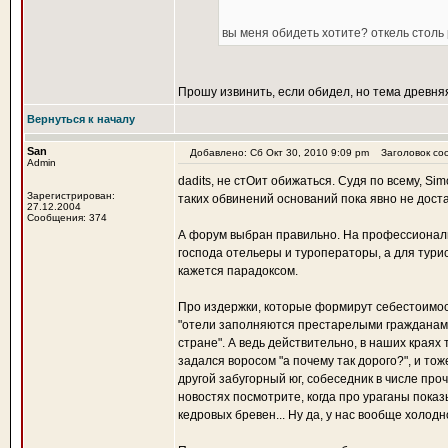
вы меня обидеть хотите? откель столь
Прошу извинить, если обидел, но тема древняя
Вернуться к началу
San
Добавлено: Сб Окт 30, 2010 9:09 pm
Заголовок со
Admin
dadits, не стОит обижаться. Судя по всему, Si
Зарегистрирован:
таких обвинений оснований пока явно не дос
27.12.2004
Сообщения: 374
А форум выбран правильно. На профессиональны
господа отельеры и туроператоры, а для турис
кажется парадоксом.
Про издержки, которые формирут себестоимость
"отели заполняются престарелыми гражданами 
стране". А ведь действительно, в наших краях 
задался воросом "а почему так дорого?", и то
другой забугорный юг, собеседник в числе проч
новостях посмотрите, когда про ураганы показы
кедровых бревен... Ну да, у нас вообще холодн