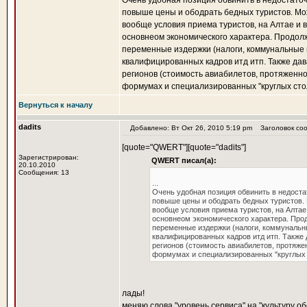
Очень удобная позиция обвинить в недостаточ
повыше цены и ободрать бедных туристов. Мож
вообще условия приема туристов, на Алтае и в
основнеом экономического характера. Продол
переменные издержки (налоги, коммунальные 
квалифицированных кадров итд итп. Также дав
регионов (стоимость авиабилетов, протяженн
формумах и специализированных "круглых сто
Вернуться к началу
dadits
Добавлено: Вт Окт 26, 2010 5:19 pm
Заголовок сооб
[quote="QWERT"][quote="dadits"]
Зарегистрирован:
QWERT писал(а):
20.10.2010
Сообщения: 13
...
Очень удобная позиция обвинить в недоста
повыше цены и ободрать бедных туристов. 
вообще условия приема туристов, на Алтае
основнеом экономического характера. Прод
переменные издержки (налоги, коммунальны
квалифицированных кадров итд итп. Также 
регионов (стоимость авиабилетов, протяж
формумах и специализированных "круглых 
лады!
меняю слова "уровень сервиса" на "культуру об