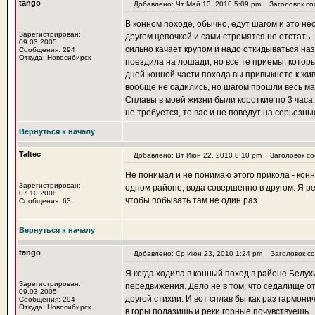
tango
Добавлено: Чт Май 13, 2010 5:09 pm
Заголовок со
В конном походе, обычно, едут шагом и это не
Зарегистрирован:
другом цепочкой и сами стремятся не отстать.
09.03.2005
сильно качает крупом и надо откидываться наз
Сообщения: 294
Откуда: Новосибирск
поездила на лошади, но все те приемы, которы
дней конной части похода вы привыкнете к жи
вообще не садились, но шагом прошли весь ма
Сплавы в моей жизни были короткие по 3 часа
не требуется, то вас и не поведут на серьезны
Вернуться к началу
Taltec
Добавлено: Вт Июн 22, 2010 8:10 pm
Заголовок со
Не понимал и не понимаю этого прикола - конно
Зарегистрирован:
одном районе, вода совершенно в другом. Я ре
07.10.2008
чтобы побывать там не один раз.
Сообщения: 63
Вернуться к началу
tango
Добавлено: Ср Июн 23, 2010 1:24 pm
Заголовок со
Я когда ходила в конный поход в районе Белух
Зарегистрирован:
передвижения. Дело не в том, что седалище 
09.03.2005
другой стихии. И вот сплав бы как раз гармон
Сообщения: 294
Откуда: Новосибирск
в горы полазишь и реки горные почувствуешь