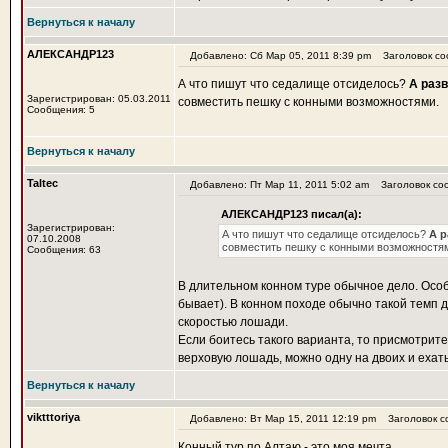
Вернуться к началу
АЛЕКСАНДР123
Добавлено: Сб Мар 05, 2011 8:39 pm
Заголовок со
А что пишут что седалище отсиделось?
А раз
Зарегистрирован: 05.03.2011
совместить пешку с конными возможностями.
Сообщения: 5
Вернуться к началу
Taltec
Добавлено: Пт Мар 11, 2011 5:02 am
Заголовок со
АЛЕКСАНДР123 писал(а):
Зарегистрирован:
А что пишут что седалище отсиделось?
А р
07.10.2008
совместить пешку с конными возможностя
Сообщения: 63
В длительном конном туре обычное дело. Особ
бывает). В конном походе обычно такой темп д
скоростью лошади.
Если боитесь такого варианта, то присмотрите
верховую лошадь, можно одну на двоих и ехать
Вернуться к началу
viktttoriya
Добавлено: Вт Мар 15, 2011 12:19 pm
Заголовок с
Конный тур по Алтаю - это моя мечта.