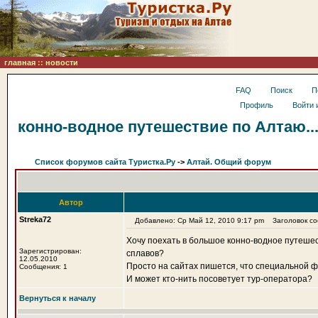
главная
::
новости
FAQ
Поиск
П
Профиль
Войти 
конно-водное путешествие по Алтаю..
Список форумов сайта Туристка.Ру
->
Алтай. Общий форум
Автор
Streka72
Добавлено: Ср Май 12, 2010 9:17 pm
Заголовок соо
Хочу поехать в большое конно-водное путешес
Зарегистрирован:
сплавов?
12.05.2010
Просто на сайтах пишется, что специальной фи
Сообщения: 1
И может кто-нить посоветует тур-оператора?
Вернуться к началу