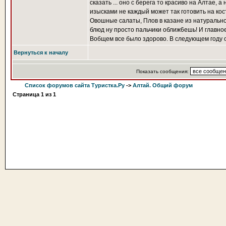
сказать ... оно с берега то красиво на Алтае,
изысками не каждый может так готовить на ко
Овошные салаты, Плов в казане из натурально
блюд ну просто пальчики оближ6ешь! И главное
Вобщем все было здорово. В следующем году обя
Вернуться к началу
Показать сообщения:
Список форумов сайта Туристка.Ру
->
Алтай. Общий форум
Страница
1
из
1