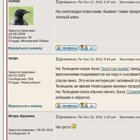
numan
Добавлено: Пн Сен 12, 2011 2:47 pm
Заголовок со
На снегоходах покатушки,-бывают такие предлж
теплый ключ.
Зарегистрирован:
18.06.2008
Сообщения: 39
Откуда: Московский Аймак
Вернуться к началу
tango
Добавлено: Пн Сен 12, 2011 5:44 pm
Заголовок со
На Телецком озере база
"Золотая рыбка"
пред
Зарегистрирован:
креплениями поднимаются на гору и съезжают.
09.03.2005
Сообщения: 294
спуске вниз. Это если интересует активный от
Откуда: Новосибирск
Телецком, во время Новогодних каникул прору
На Телецком снега обычно много. База
"Сереб
избушки и обратно.
Вернуться к началу
Игорь Кручина
Добавлено: Пн Сен 19, 2011 1:16 pm
Заголовок со
Не густо
Зарегистрирован: 09.06.2011
Сообщения: 9