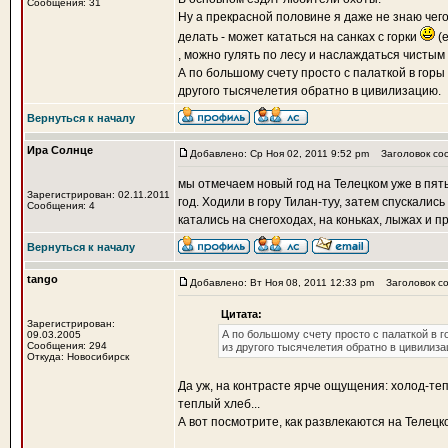
Сообщения: 31
Ну а прекрасной половине я даже не знаю чег
делать - может кататься на санках с горки
(е
, можно гулять по лесу и наслаждаться чистым 
А по большому счету просто с палаткой в горы
другого тысячелетия обратно в цивилизацию.
Вернуться к началу
Ира Солнце
Добавлено: Ср Ноя 02, 2011 9:52 pm
Заголовок со
мы отмечаем новый год на Телецком уже в пят
Зарегистрирован: 02.11.2011
год. Ходили в гору Тилан-туу, затем спускали
Сообщения: 4
катались на снегоходах, на коньках, лыжах и 
Вернуться к началу
tango
Добавлено: Вт Ноя 08, 2011 12:33 pm
Заголовок со
Цитата:
Зарегистрирован:
А по большому счету просто с палаткой в г
09.03.2005
Сообщения: 294
из другого тысячелетия обратно в цивилиза
Откуда: Новосибирск
Да уж, на контрасте ярче ощущения: холод-теп
теплый хлеб...
А вот посмотрите, как развлекаются на Телец