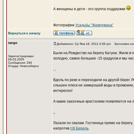
А женщины и дети - это группа поддержки
Фотографии
Усадьбы "Жемчужина"
Вернуться к началу
tango
Добавлено: Ср Янв 18, 2012 4:06 pm
Заголовок со
Были на Рождество на берегу Катуни. Жили в 
Зарегистрирован:
холодно, самое большее -15 градусов и мы час
09.03.2005
Сообщения: 294
Откуда: Новосибирск
,
,
Вдоль по реке и переходили на другой берег. Р
слышен плеск не замерзшей воды в промоине,
интересно!
А какие сказочные кристалики появляются на л
,
,
Лазали по скалам. Гостиница прямо на берегу
напротив
т/б Берель
.