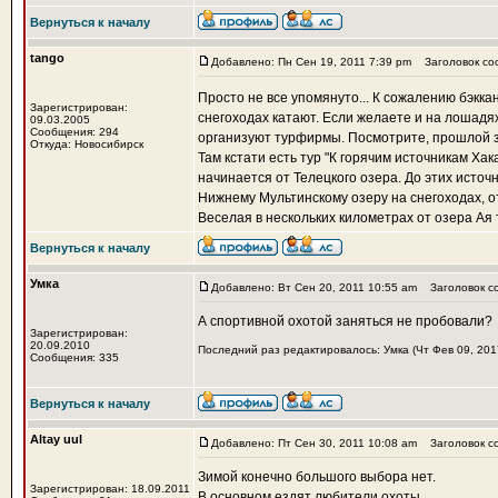
Вернуться к началу
tango
Добавлено: Пн Сен 19, 2011 7:39 pm
Заголовок со
Просто не все упомянуто... К сожалению бэккан
Зарегистрирован:
снегоходах катают. Если желаете и на лошадях
09.03.2005
Сообщения: 294
организуют турфирмы. Посмотрите, прошлой 
Откуда: Новосибирск
Там кстати есть тур "К горячим источникам Хак
начинается от Телецкого озера. До этих источ
Нижнему Мультинскому озеру на снегоходах, 
Веселая в нескольких километрах от озера Ая
Вернуться к началу
Умка
Добавлено: Вт Сен 20, 2011 10:55 am
Заголовок с
А спортивной охотой заняться не пробовали?
Зарегистрирован:
20.09.2010
Последний раз редактировалось: Умка (Чт Фев 09, 2017
Сообщения: 335
Вернуться к началу
Altay uul
Добавлено: Пт Сен 30, 2011 10:08 am
Заголовок с
Зимой конечно большого выбора нет.
Зарегистрирован: 18.09.2011
В основном ездят любители охоты.