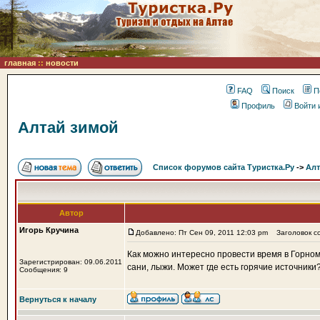
главная
::
новости
FAQ
Поиск
П
Профиль
Войти 
Алтай зимой
Список форумов сайта Туристка.Ру
->
Алт
Автор
Игорь Кручина
Добавлено: Пт Сен 09, 2011 12:03 pm
Заголовок со
Как можно интересно провести время в Горном 
Зарегистрирован: 09.06.2011
сани, лыжи. Может где есть горячие источники
Сообщения: 9
Вернуться к началу