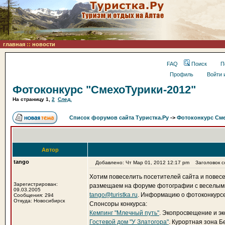
главная
::
новости
FAQ
Поиск
П
Профиль
Войти 
Фотоконкурс "СмехоТурики-2012"
На страницу
1
,
2
След.
Список форумов сайта Туристка.Ру
->
Фотоконкурс См
Автор
tango
Добавлено: Чт Мар 01, 2012 12:17 pm
Заголовок со
Хотим повеселить посетителей сайта и повес
Зарегистрирован:
размещаем на форуме фотографии с веселыми
09.03.2005
tango@turistka.ru
. Информацию о фотоконкурс
Сообщения: 294
Откуда: Новосибирск
Спонсоры конкурса:
Кемпинг "Млечный путь"
. Экопросвещение и эк
Гостевой дом "У Златогора"
. Курортная зона Б