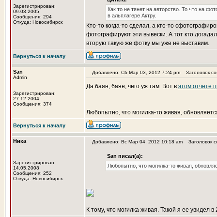
Зарегистрирован:
Как то не тянет на авторство. То что на фо
09.03.2005
в альплагере Актру.
Сообщения: 294
Откуда: Новосибирск
Кто-то когда-то сделал, а кто-то сфотографир
фотографируют эти вывески. А тот кто догада
вторую такую же фотку мы уже не выставим.
Вернуться к началу
San
Добавлено: Сб Мар 03, 2012 7:24 pm
Заголовок со
Admin
Да баян, баян, чего уж там
Вот в
этом отчете п
Зарегистрирован:
27.12.2004
Сообщения: 374
Любопытно, что могилка-то живая, обновляет
Вернуться к началу
Ника
Добавлено: Вс Мар 04, 2012 10:18 am
Заголовок с
San писал(а):
Зарегистрирован:
Любопытно, что могилка-то живая, обновл
14.05.2008
Сообщения: 252
Откуда: Новосибирск
К тому, что могилка живая. Такой я ее увидел в 