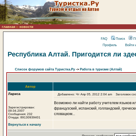
главная
::
новости
FAQ
Поиск
П
Профиль
Войти 
Республика Алтай. Пригодится ли зде
Список форумов сайта Туристка.Ру
->
Работа в туризме (Алтай)
Автор
Лариса
Добавлено: Чт Апр 05, 2012 2:04 am
Заголовок сооб
Возможно ли найти работу учителем языков или
Зарегистрирован:
французский, испанский, голландский, гречески
09.04.2007
словацком...
Сообщения: 232
Откуда: 89130939401
Вернуться к началу
Показать сообщения: