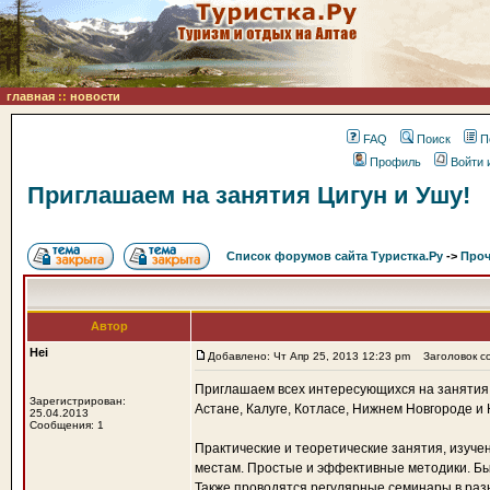
главная
::
новости
FAQ
Поиск
П
Профиль
Войти 
Приглашаем на занятия Цигун и Ушу!
Список форумов сайта Туристка.Ру
->
Проч
Автор
Hei
Добавлено: Чт Апр 25, 2013 12:23 pm
Заголовок со
Приглашаем всех интересующихся на занятия Ц
Зарегистрирован:
Астане, Калуге, Котласе, Нижнем Новгороде и
25.04.2013
Сообщения: 1
Практические и теоретические занятия, изуче
местам. Простые и эффективные методики. Б
Также проводятся регулярные семинары в разн