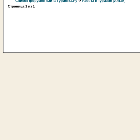
Список форумов сайта Туристка.Ру
->
Работа в туризме (Алтай)
Страница
1
из
1