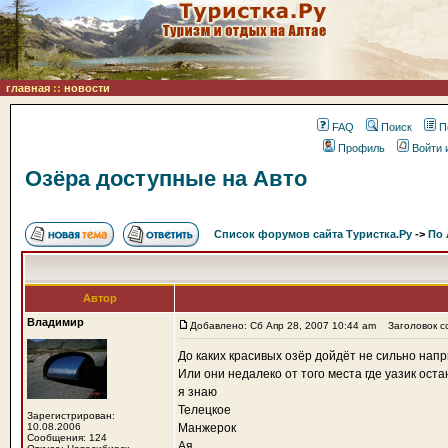
главная
::
новости
FAQ
Поиск
П
Профиль
Войти 
Озёра доступные на Авто
Список форумов сайта Туристка.Ру
->
По 
Автор
Владимир
Добавлено: Сб Апр 28, 2007 10:44 am
Заголовок со
До каких красивых озёр дойдёт не сильно напр
Или они недалеко от того места где уазик оста
я знаю
Телецкое
Зарегистрирован:
10.08.2006
Манжерок
Сообщения: 124
Ая