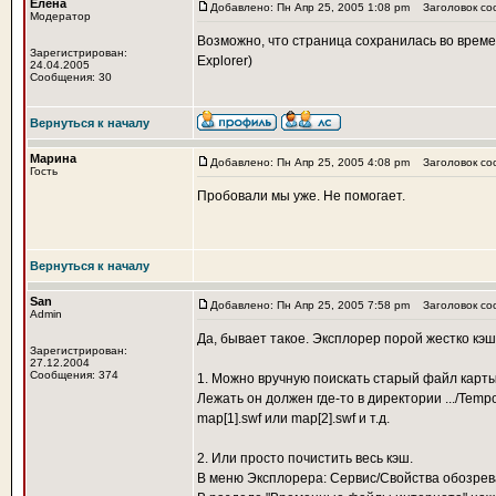
Елена
Добавлено: Пн Апр 25, 2005 1:08 pm
Заголовок со
Модератор
Возможно, что страница сохранилась во времен
Зарегистрирован:
Explorer)
24.04.2005
Сообщения: 30
Вернуться к началу
Марина
Добавлено: Пн Апр 25, 2005 4:08 pm
Заголовок со
Гость
Пробовали мы уже. Не помогает.
Вернуться к началу
San
Добавлено: Пн Апр 25, 2005 7:58 pm
Заголовок со
Admin
Да, бывает такое. Эксплорер порой жестко кэш
Зарегистрирован:
27.12.2004
Сообщения: 374
1. Можно вручную поискать старый файл карты 
Лежать он должен где-то в директории .../Tempo
map[1].swf или map[2].swf и т.д.
2. Или просто почистить весь кэш.
В меню Эксплорера: Сервис/Свойства обозре