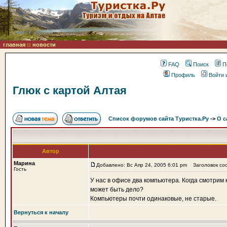
главная
::
новости
FAQ
Поиск
П
Профиль
Войти 
Глюк с картой Алтая
Список форумов сайта Туристка.Ру
->
О с
Автор
Марина
Добавлено: Вс Апр 24, 2005 6:01 pm
Заголовок соо
Гость
У нас в офисе два компьютера. Когда смотрим 
может быть дело?
Компьютеры почти одинаковые, не старые.
Вернуться к началу