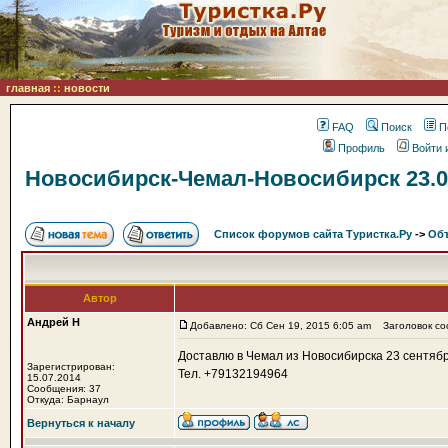
главная
::
новости
FAQ
Поиск
П
Профиль
Войти 
Новосибирск-Чемал-Новосибирск 23.09
Список форумов сайта Туристка.Ру
->
Объ
Автор
Андрей Н
Добавлено: Сб Сен 19, 2015 6:05 am
Заголовок соо
Доставлю в Чемал из Новосибирска 23 сентября
Зарегистрирован:
Тел. +79132194964
15.07.2014
Сообщения: 37
Откуда: Барнаул
Вернуться к началу