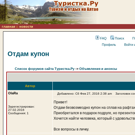
главная
::
новости
FAQ
Поиск
П
Профиль
Войти 
Отдам купон
Список форумов сайта Туристка.Ру
->
Объявления и анонсы
Автор
OlaRa
Добавлено: Сб Фев 27, 2016 2:38 am
Заголовок соо
Привет!
Зарегистрирован:
Отдам безвозмездно купон на сплав на рафтах
27.02.2016
Приобретался в подарок подруге, но презентова
Сообщения: 1
Хочется найти человека, который с удовольст
Все вопросы в личку.