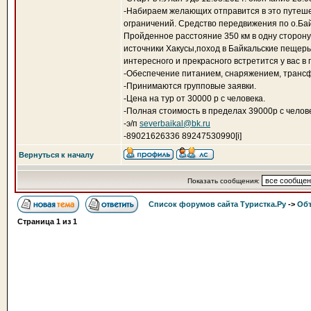
-Набираем желающих отправится в это путеше
ограничений. Средство передвижения по о.Ба
Пройденное расстояние 350 км в одну сторону
источники Хакусы,поход в Байкальские пещеры,
интересного и прекрасного встретится у вас в 
-Обеспечение питанием, снаряжением, трансф
-Принимаются групповые заявки.
-Цена на тур от 30000 р с человека.
-Полная стоимость в пределах 39000р с челов
-э/п
severbaikal@bk.ru
-89021626336 89247530990[i]
Вернуться к началу
Показать сообщения:
Список форумов сайта Туристка.Ру
->
Объ
Страница
1
из
1