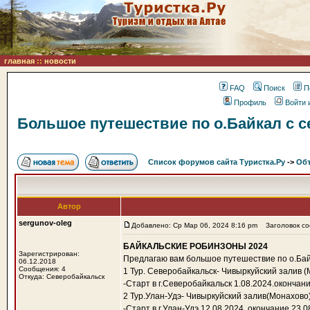
главная
::
новости
FAQ
Поиск
П
Профиль
Войти 
Большое путешествие по о.Байкал с се
Список форумов сайта Туристка.Ру
->
Объ
Автор
sergunov-oleg
Добавлено: Ср Мар 06, 2024 8:16 pm
Заголовок соо
БАЙКАЛЬСКИЕ РОБИНЗОНЫ 2024
Зарегистрирован:
Предлагаю вам большое путешествие по о.Бай
06.12.2018
Сообщения: 4
1 Тур. Северобайкальск- Чивыркуйский залив (
Откуда: Северобайкальск
-Старт в г.Северобайкальск 1.08.2024.окончан
2 Тур.Улан-Удэ- Чивыркуйский залив(Монахово
-Старт в г.Улан-Удэ 12.08.2024. окончание 23.0