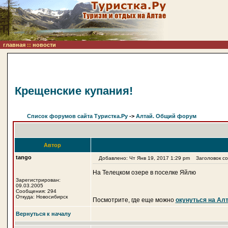
главная
::
новости
Крещенские купания!
Список форумов сайта Туристка.Ру
->
Алтай. Общий форум
Автор
tango
Добавлено: Чт Янв 19, 2017 1:29 pm
Заголовок соо
На Телецком озере в поселке Яйлю
Зарегистрирован:
09.03.2005
Сообщения: 294
Откуда: Новосибирск
Посмотрите, где еще можно
окунуться на Ал
Вернуться к началу