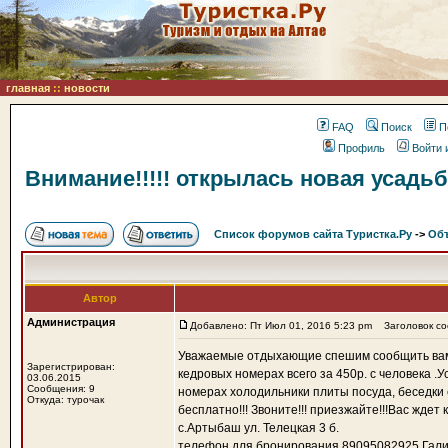
главная
::
новости
FAQ
Поиск
П
Профиль
Войти 
Внимание!!!!! открылась новая усадьба
Список форумов сайта Туристка.Ру
->
Объ
Автор
Администрация
Добавлено: Пт Июл 01, 2016 5:23 pm
Заголовок соо
Уважаемые отдыхающие спешим сообщить вам ч
Зарегистрирован:
кедровых номерах всего за 450р. с человека .У
03.06.2015
Сообщения: 9
номерах холодильники плиты посуда, беседки 
Откуда: турочак
бесплатно!!! Звоните!!! приезжайте!!!Вас жд
с.Артыбаш ул. Телецкая 3 б.
телефон для бронирования 89095082925 Галин