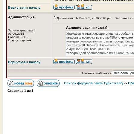
Вернуться к началу
Администрация
Добавлено: Пт Июл 01, 2016 7:18 pm
Заголовок соо
Администрация писал(а):
Зарегистрирован:
Уважаемые отдыхающие спешим сообщить ва
03.06.2015
Сообщения: 9
кедровых номерах всего за 450р. с человека
Откуда: турочак
номерах холодильники плиты посуда, бесед
бесплатно!!! Звоните!!! приезжайте!!!Вас 
с.Артыбаш ул. Телецкая 3 б.
телефон для бронирования 89095082925 Гал
Вернуться к началу
Показать сообщения:
Список форумов сайта Туристка.Ру
->
Объ
Страница
1
из
1