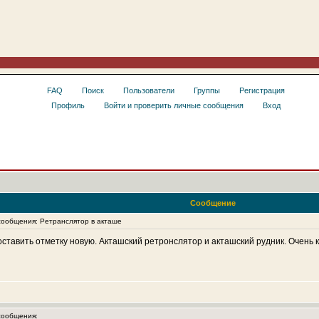
FAQ
Поиск
Пользователи
Группы
Регистрация
Профиль
Войти и проверить личные сообщения
Вход
Сообщение
ообщения: Ретранслятор в акташе
оставить отметку новую. Акташский ретронслятор и акташский рудник. Очень
ообщения: