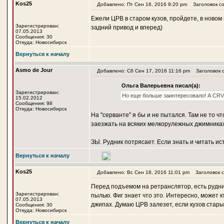
Kos25
Добавлено: Пт Сен 16, 2016 9:20 pm
Заголовок со
Ежели ЦРВ в старом кузов, пройдете, в новом
Зарегистрирован:
задний привод и вперед)
07.05.2013
Сообщения: 30
Откуда: Новосибирск
Вернуться к началу
Asmo de Jour
Добавлено: Сб Сен 17, 2016 11:16 pm
Заголовок с
Ольга Валерьевна писал(а):
Зарегистрирован:
Но еще больше заинтересовало! А CRV
15.02.2012
Сообщения: 98
Откуда: Новосибирск
На "серванте" я бы и не пытался. Там не то ч
заезжать на всяких мелкорулежных джимниках (
ЗЫ. Рудник потрясает. Если знать и читать ис
Вернуться к началу
Kos25
Добавлено: Вс Сен 18, 2016 11:01 pm
Заголовок с
Перед подъемом на ретранслятор, есть рудни
Зарегистрирован:
пылью. Фиг знает что это. Интересно, может к
07.05.2013
джипах. Думаю ЦРВ залезет, если кузов стары
Сообщения: 30
Откуда: Новосибирск
Вернуться к началу