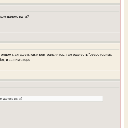
шком далеко идти?
ик рядом с акташем, как и рентранслятор, там еще есть "озеро горных
ет, и за ним озеро
ом далеко идти?