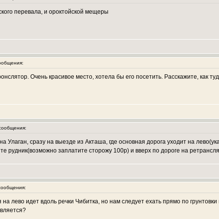
ского перевала, и ороктойской мещеры
ообщения:
нслятор. Очень красивое место, хотела бы его посетить. Расскажите, как ту
сообщения:
на Улаган, сразу на выезде из Акташа, где основная дорога уходит на лево(ука
те рудник(возможно заплатите сторожу 100р) и вверх по дороге на ретранслят
ообщения:
 на лево идет вдоль речки Чибитка, но нам следует ехать прямо по грунтовки
твляется?