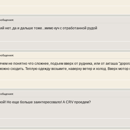
ообщения:
ий нет..да и дальше тоже...мимо куч с отработанной рудой
ообщения:
ячем не понятно что сложнее, подъем вверх от рудника, или от акташа "дорога
можно сходить. Теплую одежду возьмите, наверху ветер и холод. Вверх мотор г
общения:
ной! Но еще больше заинтересовало! А CRV проедем?