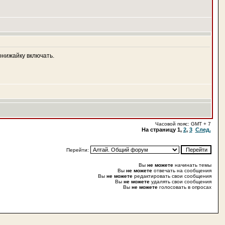
онижайку включать.
Часовой пояс: GMT + 7
На страницу
1
,
2
,
3
След.
Перейти:
Вы
не можете
начинать темы
Вы
не можете
отвечать на сообщения
Вы
не можете
редактировать свои сообщения
Вы
не можете
удалять свои сообщения
Вы
не можете
голосовать в опросах