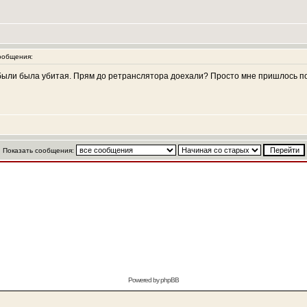
ообщения:
были была убитая. Прям до ретранслятора доехали? Просто мне пришлось п
Показать сообщения:
Powered by
phpBB