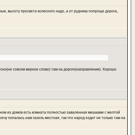
ные, высоту просвета колесного надо, а от рудника попроще дорога,
 Тесно(не совсем верное слово) там на дороге(направлении). Хорошо
дном из домов есть комната полностью заваленная мешками с желтой
речу попалась нам газель местная, так что народ ездит не только там на