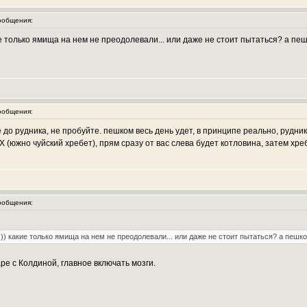
ообщения:
ие только ямища на нем не преодолевали... или даже не стоит пытаться? а пе
ообщения:
же до рудника, не пробуйте. пешком весь день удет, в принципе реально, рудн
 (южно чуйский хребет), прям сразу от вас слева будет котловина, затем хреб
ообщения:
))) какие только ямища на нем не преодолевали... или даже не стоит пытаться? а пешк
ре с Колдиной, главное включать мозги.