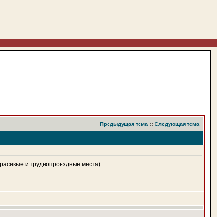
Предыдущая тема
::
Следующая тема
 красивые и труднопроездные места)