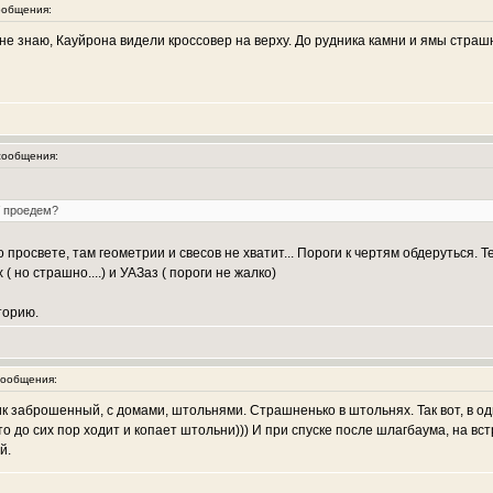
общения:
 не знаю, Кауйрона видели кроссовер на верху. До рудника камни и ямы страш
ообщения:
 проедем?
то просвете, там геометрии и свесов не хватит... Пороги к чертям обдеруться.
 но страшно....) и УАЗаз ( пороги не жалко)
торию.
ообщения:
к заброшенный, с домами, штольнями. Страшненько в штольнях. Так вот, в о
то до сих пор ходит и копает штольни))) И при спуске после шлагбаума, на вст
й.