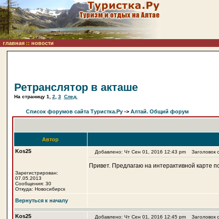
главная
::
новости
Ретранслятор в акташе
На страницу
1
,
2
,
3
След.
Список форумов сайта Туристка.Ру
->
Алтай. Общий форум
Автор
Kos25
Добавлено: Чт Сен 01, 2016 12:43 pm
Заголовок с
Привет. Предлагаю на интерактивной карте п
Зарегистрирован:
07.05.2013
Сообщения: 30
Откуда: Новосибирск
Вернуться к началу
Kos25
Добавлено: Чт Сен 01, 2016 12:45 pm
Заголовок с