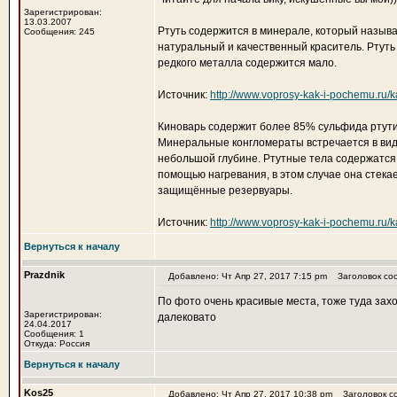
Зарегистрирован:
13.03.2007
Ртуть содержится в минерале, который назыв
Сообщения: 245
натуральный и качественный краситель. Ртуть 
редкого металла содержится мало.
Источник:
http://www.voprosy-kak-i-pochemu.ru/k
Киноварь содержит более 85% сульфида ртути,
Минеральные конгломераты встречается в ви
небольшой глубине. Ртутные тела содержатся 
помощью нагревания, в этом случае она стек
защищённые резервуары.
Источник:
http://www.voprosy-kak-i-pochemu.ru/k
Вернуться к началу
Prazdnik
Добавлено: Чт Апр 27, 2017 7:15 pm
Заголовок со
По фото очень красивые места, тоже туда зах
Зарегистрирован:
далековато
24.04.2017
Сообщения: 1
Откуда: Россия
Вернуться к началу
Kos25
Добавлено: Чт Апр 27, 2017 10:38 pm
Заголовок с