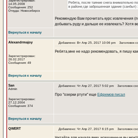
Зарегистрирован:
Ребята, после таяние снега внимательно п
14.05.2008
в районе,где заброшенная здание (санбыт) 
Сообщения: 252
Откуда: Новосибирск
Рекомендую Вам прочитать курс извлечения (пол
добывать руду и дальше ее извлекать? Хотя ве
Вернуться к началу
Alexandrmajoy
Добавлено: Вт Апр 25, 2017 10:06 pm
Заголовок с
Ребята,мне не надо рекомендовать, я пишу как
Зарегистрирован:
26.02.2017
Сообщения: 49
Вернуться к началу
San
Добавлено: Чт Апр 27, 2017 5:02 pm
Заголовок со
Admin
Про "озерки ртути" еще
Ефремов писал
Зарегистрирован:
27.12.2004
Сообщения: 374
Вернуться к началу
QWERT
Добавлено: Чт Апр 27, 2017 6:15 pm
Заголовок со
Читайте для начала вику, искушенные вы мои))