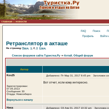
главная
::
новости
FAQ
Поиск
П
Профиль
Войти 
Ретранслятор в акташе
На страницу
Пред.
1
,
2
,
3
След.
Список форумов сайта Туристка.Ру
->
Алтай. Общий форум
Автор
Kos25
Добавлено: Пт Мар 31, 2017 8:45 pm
Заголовок со
Вот отчет, если кому интересно.
Зарегистрирован:
07.05.2013
Сообщения: 30
Откуда: Новосибирск
Вернуться к началу
Ника
Добавлено: Сб Апр 01, 2017 10:32 am
Заголовок с