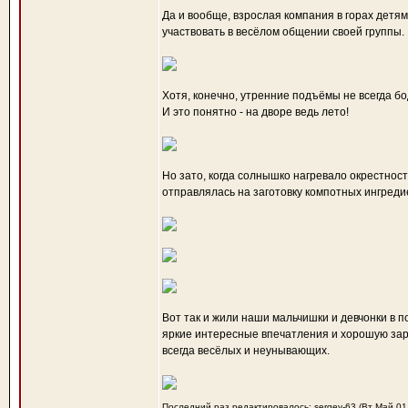
Да и вообще, взрослая компания в горах детям 
участвовать в весёлом общении своей группы.
Хотя, конечно, утренние подъёмы не всегда бо
И это понятно - на дворе ведь лето!
Но зато, когда солнышко нагревало окрестнос
отправлялась на заготовку компотных ингреди
Вот так и жили наши мальчишки и девчонки в п
яркие интересные впечатления и хорошую заря
всегда весёлых и неунывающих.
Последний раз редактировалось: sergey-63 (Вт Май 01,