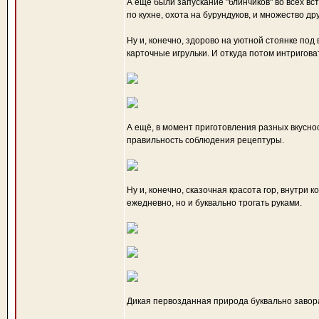
А ещё были запускание "блинчиков" во всех вст
по кухне, охота на бурундуков, и множество др
Ну и, конечно, здорово на уютной стоянке под
карточные игрульки. И откуда потом интригов
А ещё, в момент приготовления разных вкуснос
правильность соблюдения рецептуры.
Ну и, конечно, сказочная красота гор, внутри 
ежедневно, но и буквально трогать руками.
Дикая первозданная природа буквально завор