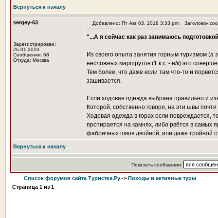
Вернуться к началу
sergey-63
Добавлено: Пт Авг 03, 2018 3:33 pm
Заголовок соо
"...А я сейчас как раз занимаюсь подготовк
Зарегистрирован:
26.01.2010
Из своего опыта занятия горным туризмом (а 
Сообщения: 68
Откуда: Москва
несложных маршрутов (1 к.с. - н/к) это соверш
Тем более, что даже если там что-то и порвёт
зашивается.
Если ходовая одежда выбрана правильно и из
Которой, собственно говоря, на эти швы почти 
Ходовая одежда в горах если повреждается, то 
протирается на камнях, либо рвётся в самых п
фабричных швов двойной, или даже тройной с
Вернуться к началу
Показать сообщения:
Список форумов сайта Туристка.Ру
->
Походы и активные туры
Страница
1
из
1