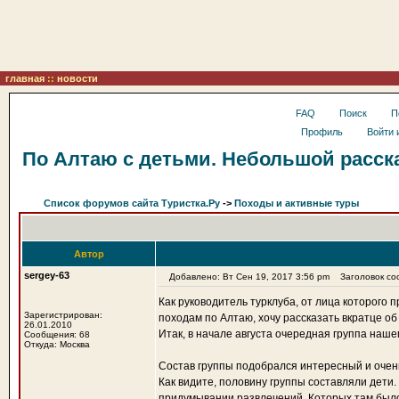
главная
::
новости
FAQ
Поиск
П
Профиль
Войти 
По Алтаю с детьми. Небольшой рассказ
Список форумов сайта Туристка.Ру
->
Походы и активные туры
Автор
sergey-63
Добавлено: Вт Сен 19, 2017 3:56 pm
Заголовок соо
Как руководитель турклуба, от лица которого
Зарегистрирован:
походам по Алтаю, хочу рассказать вкратце об
26.01.2010
Итак, в начале августа очередная группа наше
Сообщения: 68
Откуда: Москва
Состав группы подобрался интересный и очень г
Как видите, половину группы составляли дети
придумывании развлечений. Которых там было