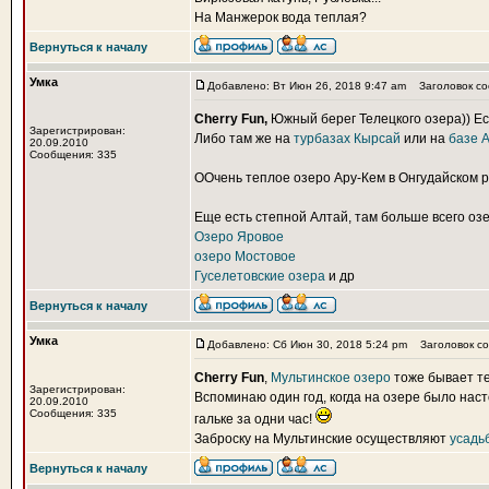
На Манжерок вода теплая?
Вернуться к началу
Умка
Добавлено: Вт Июн 26, 2018 9:47 am
Заголовок со
Cherry Fun,
Южный берег Телецкого озера)) Есл
Зарегистрирован:
Либо там же на
турбазах Кырсай
или на
базе 
20.09.2010
Сообщения: 335
ООчень теплое озеро Ару-Кем в Онгудайском ра
Еще есть степной Алтай, там больше всего озе
Озеро Яровое
озеро Мостовое
Гуселетовские озера
и др
Вернуться к началу
Умка
Добавлено: Сб Июн 30, 2018 5:24 pm
Заголовок со
Cherry Fun
,
Мультинское озеро
тоже бывает т
Зарегистрирован:
Вспоминаю один год, когда на озере было нас
20.09.2010
Сообщения: 335
гальке за одни час!
Заброску на Мультинские осуществляют
усадь
Вернуться к началу