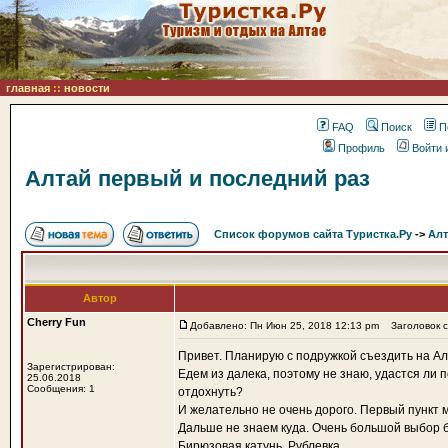
главная
::
новости
FAQ
Поиск
П
Профиль
Войти 
Алтай первый и последний раз
Список форумов сайта Туристка.Ру
->
Алт
Автор
Cherry Fun
Добавлено: Пн Июн 25, 2018 12:13 pm
Заголовок с
Привет. Планирую с подружкой съездить на Ал
Зарегистрирован:
Едем из далека, поэтому не знаю, удастся ли 
25.06.2018
Сообщения: 1
отдохнуть?
И желательно не очень дорого. Первый пункт 
Дальше не знаем куда. Очень большой выбор б
Бирюзовая катунь, Рублевка...