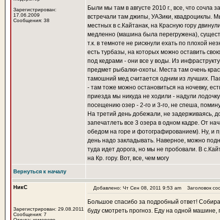
Были мы там в августе 2010 г., все, что сочл
Зарегистрирован:
17.06.2009
встречали там джипы, УАЗики, квадроциклы. Мы
Сообщения: 38
местных в с.Кайтанак, на Красную гору двинул
медленно (машина была перегружена), существ
т.к. в темноте не рискнули ехать по плохой не
есть турбазы, на которых можно оставить свою
под кедрами - они все у воды. Из инфраструкт
предмет рыбалки-охоты. Места там очень краси
тамошний мед считается одним из лучших. Пасе
- там тоже можно остановиться на ночевку, ест
приезда мы никуда не ходили - надули лодочку
посещению озер - 2-го и 3-го, не спеша, пом
На третий день добежали, не задерживаясь, до
запечатлеть все 3 озера в одном кадре. От на
обедом на горе и фотографированием). Ну, и пр
день надо закладывать. Наверное, можно подня
туда идет дорога, но мы не пробовали. В с.Кай
на Кр. гору. Вот, все, чем могу
Вернуться к началу
НикС
Добавлено: Чт Сен 08, 2011 9:53 am
Заголовок со
Большое спасибо за подробный ответ! Собираюс
Зарегистрирован: 29.08.2011
буду смотреть прогноз. Еду на одной машине,
Сообщения: 7
Откуда: кемерово