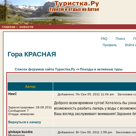
главная
::
новости
FAQ
Поиск
П
Профиль
Войти 
Гора КРАСНАЯ
Список форумов сайта Туристка.Ру
->
Походы и активные туры
Автор
НикС
Добавлено: Пн Сен 05, 2011 11:44 am
Заголовок с
Доброго всем времени суток! Хотелось бы узнат
Зарегистрирован: 29.08.2011
возможность разбить лагерь у воды с возможно
Сообщения: 7
Ваш взгляд заслуживает внимания! Заранее бл
Откуда: кемерово
Вернуться к началу
glokaya kuzdra
Добавлено: Вт Сен 06, 2011 1:59 pm
Заголовок со
Модератор