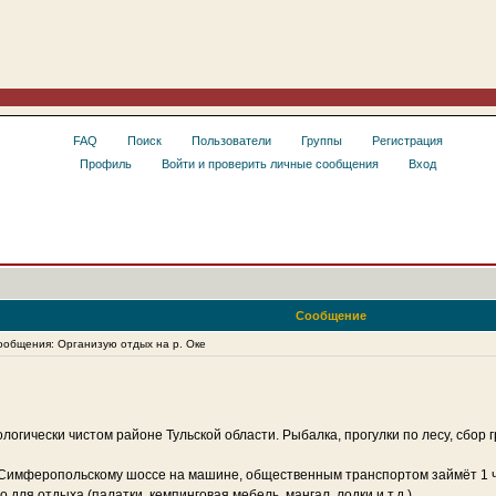
FAQ
Поиск
Пользователи
Группы
Регистрация
Профиль
Войти и проверить личные сообщения
Вход
Сообщение
общения: Организую отдых на р. Оке
кологически чистом районе Тульской области. Рыбалка, прогулки по лесу, сбор 
о Симферопольскому шоссе на машине, общественным транспортом займёт 1 ча
 для отдыха (палатки, кемпинговая мебель, мангал, лодки и т.д.)