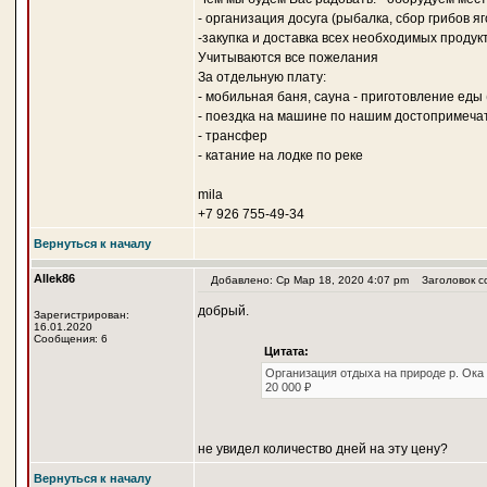
- организация досуга (рыбалка, сбор грибов яг
-закупка и доставка всех необходимых продукт
Учитываются все пожелания
За отдельную плату:
- мобильная баня, сауна - приготовление еды 
- поездка на машине по нашим достопримеча
- трансфер
- катание на лодке по реке
mila
+7 926 755-49-34
Вернуться к началу
Allek86
Добавлено: Ср Мар 18, 2020 4:07 pm
Заголовок с
добрый.
Зарегистрирован:
16.01.2020
Сообщения: 6
Цитата:
Организация отдыха на природе р. Ока
20 000 ₽
не увидел количество дней на эту цену?
Вернуться к началу