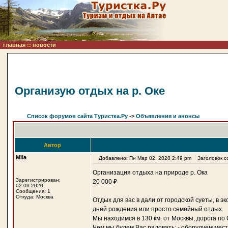
главная
::
новости
Организую отдых на р. Оке
Список форумов сайта Туристка.Ру
->
Объявления и анонсы
Автор
Mila
Добавлено: Пн Мар 02, 2020 2:49 pm
Заголовок со
Организация отдыха на природе р. Ока
Зарегистрирован:
20 000 ₽
02.03.2020
Сообщения: 1
Откуда: Москва
Отдых для вас в дали от городской суеты, в э
дней рождения или просто семейный отдых.
Мы находимся в 130 км. от Москвы, дорога п
Чем мы будем Вас радовать: - оборудуем место