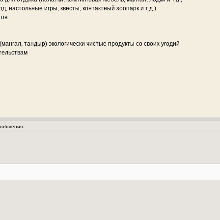
од, настольные игры, квесты, контактный зоопарк и т.д.)
ов.
(мангал, тандыр) экологически чистые продукты со своих угодий
тельствам
ообщения: