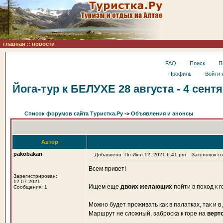
главная
::
новости
FAQ
Поиск
П
Профиль
Войти 
Йога-тур к БЕЛУХЕ 28 августа - 4 сент
Список форумов сайта Туристка.Ру
->
Объявления и анонсы
Автор
pakobakan
Добавлено: Пн Июл 12, 2021 6:41 pm
Заголовок соо
Всем привет!
Зарегистрирован:
12.07.2021
Ищем еще
двоих желающих
пойти в поход к 
Сообщения: 1
Можно будет проживать как в палатках, так и 
Маршрут не сложный, заброска к горе на
верт