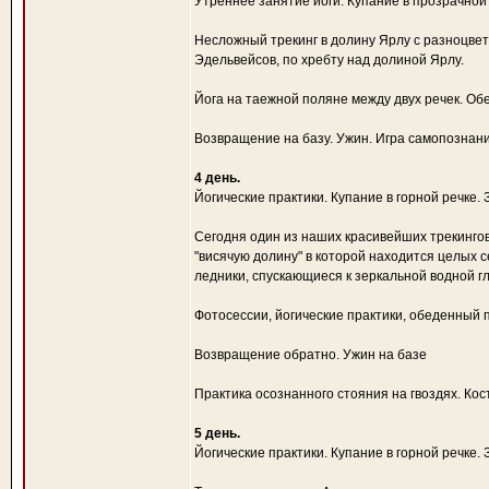
Утреннее занятие йоги. Купание в прозрачной
Несложный трекинг в долину Ярлу с разноцвет
Эдельвейсов, по хребту над долиной Ярлу.
Йога на таежной поляне между двух речек. Об
Возвращение на базу. Ужин. Игра самопознан
4 день.
Йогические практики. Купание в горной речке. 
Сегодня один из наших красивейших трекингов
"висячую долину" в которой находится целых с
ледники, спускающиеся к зеркальной водной г
Фотосессии, йогические практики, обеденный 
Возвращение обратно. Ужин на базе
Практика осознанного стояния на гвоздях. Кос
5 день.
Йогические практики. Купание в горной речке. 