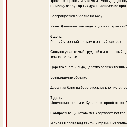
Трекинг к верховьям Аккема и к месту, где до
голубому озеру Горных духов. Йогические прак
Возвращаемся обратно на базу
Ужин. Динамическая медитация на открытие С
6 день.
Ранний утренний подъем и ранний завтрак.
Сегодня у нас самый трудный и интересный ден
Томские стоянки.
Царство снега и льда, царство величественн
Возвращение обратно.
Дровяная баня на берегу кристально чистой р
7 день.
Йогические практики. Купание в горной речке. 
Собираем вещи, готовимся к вертолетном тра
И снова в полет над тайгой и горами!! Расселе