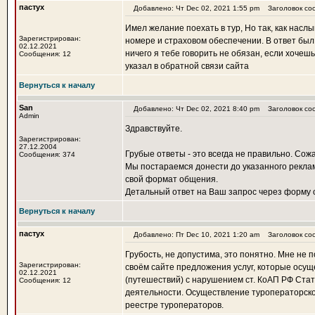
пастух
Добавлено: Чт Dec 02, 2021 1:55 pm
Заголовок сооб
Имел желание поехать в тур, Но так, как насл
Зарегистрирован:
номере и страховом обеспечении. В ответ был 
02.12.2021
ничего я тебе говорить не обязан, если хочеш
Сообщения: 12
указал в обратной связи сайта
Вернуться к началу
San
Добавлено: Чт Dec 02, 2021 8:40 pm
Заголовок со
Admin
Здравствуйте.
Зарегистрирован:
27.12.2004
Грубые ответы - это всегда не правильно. Сож
Сообщения: 374
Мы постараемся донести до указанного реклам
свой формат общения.
Детальный ответ на Ваш запрос через форму о
Вернуться к началу
пастух
Добавлено: Пт Dec 10, 2021 1:20 am
Заголовок со
Грубость, не допустима, это понятно. Мне не 
Зарегистрирован:
своём сайте предложения услуг, которые осущ
02.12.2021
(путешествий) с нарушением ст. КоАП РФ Стат
Сообщения: 12
деятельности. Осуществление туроператорско
реестре туроператоров.