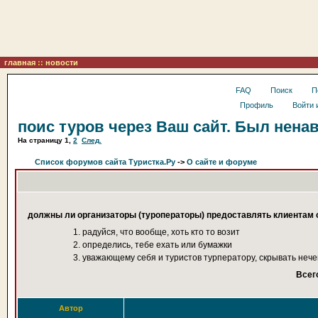
главная
::
новости
FAQ
Поиск
П
Профиль
Войти 
поис туров через Ваш сайт. Был нена
На страницу
1
,
2
След.
Список форумов сайта Туристка.Ру
->
О сайте и форуме
должны ли организаторы (туроператоры) предоставлять клиентам с
1. радуйся, что вообще, хоть кто то возит
2. определись, тебе ехать или бумажки
3. уважающему себя и туристов турператору, скрывать нечег
Всег
Автор