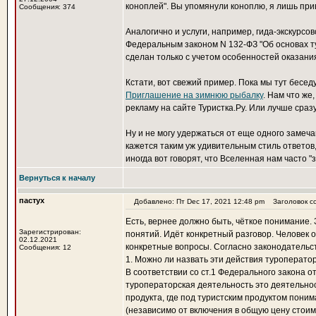
коноплей". Вы упомянули коноплю, я лишь при
Сообщения: 374
Аналогично и услуги, например, гида-экскурсо
Федеральным законом N 132-ФЗ "Об основах т
сделан только с учетом особенностей оказания 
Кстати, вот свежий пример. Пока мы тут беседу
Приглашение на зимнюю рыбалку
. Нам что же
рекламу на сайте Туристка.Ру. Или лучше сразу
Ну и не могу удержаться от еще одного замеч
кажется таким уж удивительным стиль ответов,
иногда вот говорят, что Вселенная нам часто "з
Вернуться к началу
пастух
Добавлено: Пт Dec 17, 2021 12:48 pm
Заголовок с
Есть, вернее должно быть, чёткое понимание.
Зарегистрирован:
понятий. Идёт конкретный разговор. Человек о
02.12.2021
конкретные вопросы. Согласно законодательс
Сообщения: 12
1. Можно ли назвать эти действия туроперато
В соответствии со ст.1 Федерального закона 
туроператорская деятельность это деятельно
продукта, где под туристским продуктом пони
(независимо от включения в общую цену стоимо