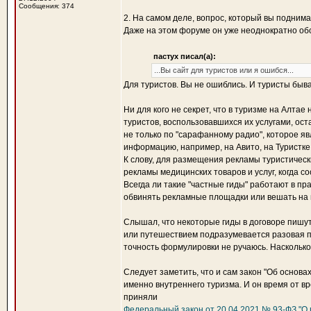
Сообщения: 374
2. На самом деле, вопрос, который вы поднима
Даже на этом форуме он уже неоднократно обс
пастух писал(а):
...Вы сайт для туристов или я ошибся...
Для туристов. Вы не ошиблись. И туристы быв
Ни для кого не секрет, что в туризме на Алтае
туристов, воспользовавшихся их услугами, ос
не только по "сарафанному радио", которое я
информацию, например, на Авито, на Туристке.Р
К слову, для размещения рекламы туристическ
рекламы медицинских товаров и услуг, когда 
Всегда ли такие "частные гиды" работают в пр
обвинять рекламные площадки или вешать на н
Слышал, что некоторые гиды в договоре пишут
или путешествием подразумевается разовая по
точность формулировки не ручаюсь. Насколько 
Следует заметить, что и сам закон "Об основа
именно внутреннего туризма. И он время от вр
приняли
Федеральный закон от 20.04.2021 № 93-ФЗ "О 