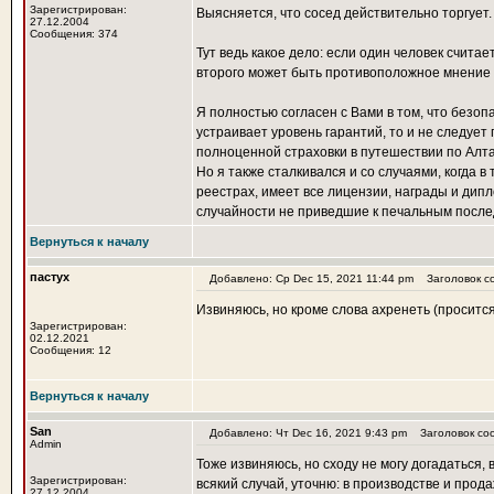
Зарегистрирован:
Выясняется, что сосед действительно торгует.
27.12.2004
Сообщения: 374
Тут ведь какое дело: если один человек считае
второго может быть противоположное мнение 
Я полностью согласен с Вами в том, что безопа
устраивает уровень гарантий, то и не следует 
полноценной страховки в путешествии по Алта
Но я также сталкивался и со случаями, когда в
реестрах, имеет все лицензии, награды и дипл
случайности не приведшие к печальным после
Вернуться к началу
пастух
Добавлено: Ср Dec 15, 2021 11:44 pm
Заголовок с
Извиняюсь, но кроме слова ахренеть (просится
Зарегистрирован:
02.12.2021
Сообщения: 12
Вернуться к началу
San
Добавлено: Чт Dec 16, 2021 9:43 pm
Заголовок со
Admin
Тоже извиняюсь, но сходу не могу догадаться, 
Зарегистрирован:
всякий случай, уточню: в производстве и прод
27.12.2004