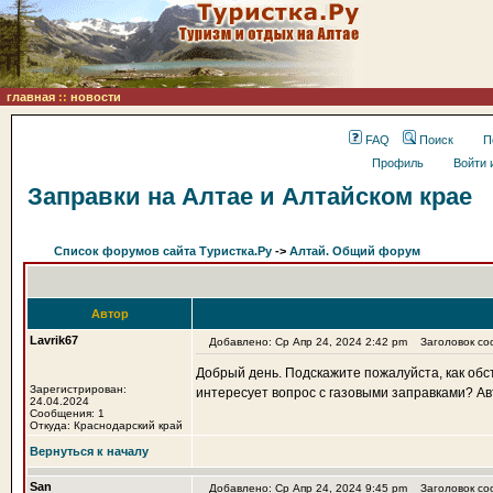
главная
::
новости
FAQ
Поиск
П
Профиль
Войти 
Заправки на Алтае и Алтайском крае
Список форумов сайта Туристка.Ру
->
Алтай. Общий форум
Автор
Lavrik67
Добавлено: Ср Апр 24, 2024 2:42 pm
Заголовок соо
Добрый день. Подскажите пожалуйста, как обст
Зарегистрирован:
интересует вопрос с газовыми заправками? Авто
24.04.2024
Сообщения: 1
Откуда: Краснодарский край
Вернуться к началу
San
Добавлено: Ср Апр 24, 2024 9:45 pm
Заголовок со