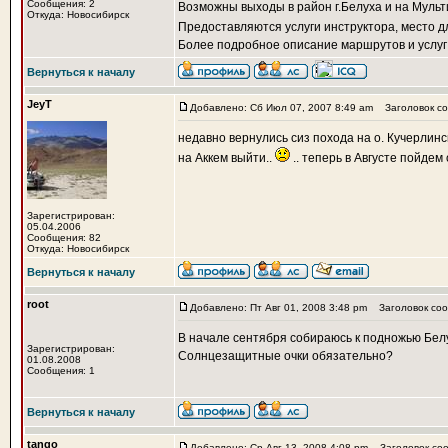
Сообщения: 2
Возможны выходы в район г.Белуха и на Мульт
Откуда: Новосибирск
Предоставляются услуги инструктора, место д
Более подробное описание маршрутов и услу
Вернуться к началу
JeyT
Добавлено: Сб Июл 07, 2007 8:49 am
Заголовок со
недавно вернулись сиз похода на о. Кучерлинск
на Аккем выйти..
.. теперь в Августе пойдем
Зарегистрирован:
05.04.2006
Сообщения: 82
Откуда: Новосибирск
Вернуться к началу
root
Добавлено: Пт Авг 01, 2008 3:48 pm
Заголовок соо
В начале сентября собираюсь к подножью Белух
Зарегистрирован:
Солнцезащитные очки обязательно?
01.08.2008
Сообщения: 1
Вернуться к началу
tango
Добавлено: Ср Авг 13, 2008 4:08 pm
Заголовок соо