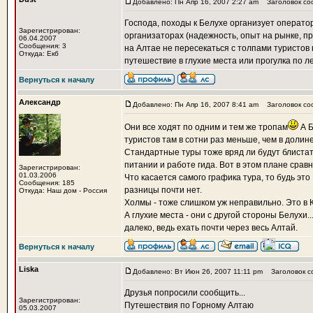
Добавлено: Пн Апр 16, 2007 2:27 am
Заголовок со
Господа, походы к Белухе организует оператор
Зарегистрирован:
организаторах (надежность, опыт на рынке, пр
06.04.2007
Сообщения: 3
на Алтае не пересекаться с толпами туристов 
Откуда: Екб
путешествие в глухие места или прогулка по л
Вернуться к началу
Александр
Добавлено: Пн Апр 16, 2007 8:41 am
Заголовок со
Они все ходят по одним и тем же тропам
А Б
туристов там в сотни раз меньше, чем в долине
Стандартные туры тоже вряд ли будут блистат
питании и работе гида. Вот в этом плане сравн
Зарегистрирован:
01.03.2006
Что касается самого графика тура, то будь это
Сообщения: 185
разницы почти нет.
Откуда: Наш дом - Россия
Холмы - тоже слишком уж неправильно. Это в 
А глухие места - они с другой стороны Белухи.
далеко, ведь ехать почти через весь Алтай.
Вернуться к началу
Liska
Добавлено: Вт Июн 26, 2007 11:11 pm
Заголовок с
Друзья попросили сообщить...
Зарегистрирован:
Путешествия по Горному Алтаю
05.03.2007