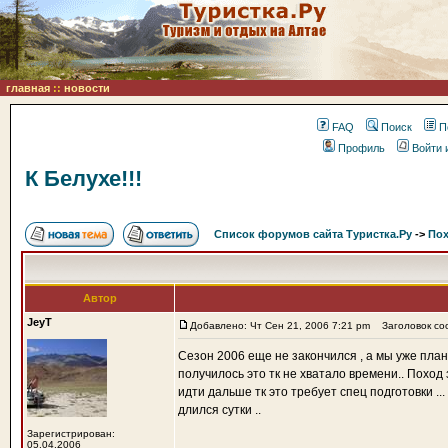
главная
::
новости
FAQ
Поиск
П
Профиль
Войти 
К Белухе!!!
Список форумов сайта Туристка.Ру
->
Пох
Автор
JeyT
Добавлено: Чт Сен 21, 2006 7:21 pm
Заголовок соо
Сезон 2006 еще не закончился , а мы уже плани
получилось это тк не хватало времени.. Поход 
идти дальше тк это требует спец подготовки .
длился сутки ..
Зарегистрирован:
05.04.2006