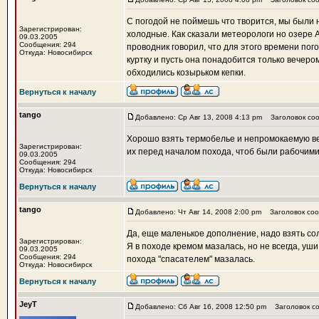
С погодой не поймешь что творится, мы были н
Зарегистрирован:
холодные. Как сказали метеорологи но озере 
09.03.2005
Сообщения: 294
проводник говорил, что для этого времени пог
Откуда: Новосибирск
куртку и пусть она понадобится только вечеро
обходились козырьком кепки.
Вернуться к началу
tango
Добавлено: Ср Авг 13, 2008 4:13 pm
Заголовок соо
Хорошо взять термобелье и непромокаемую вет
Зарегистрирован:
их перед началом похода, чтоб были рабочими, 
09.03.2005
Сообщения: 294
Откуда: Новосибирск
Вернуться к началу
tango
Добавлено: Чт Авг 14, 2008 2:00 pm
Заголовок соо
Да, еще маленькое дополнение, надо взять со
Зарегистрирован:
Я в походе кремом мазалась, но не всегда, уш
09.03.2005
Сообщения: 294
похода "спасателем" мазалась.
Откуда: Новосибирск
Вернуться к началу
JeyT
Добавлено: Сб Авг 16, 2008 12:50 pm
Заголовок со