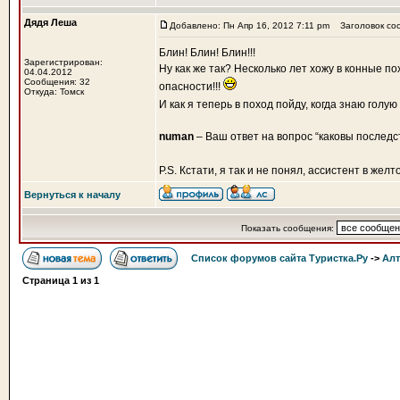
Дядя Леша
Добавлено: Пн Апр 16, 2012 7:11 pm
Заголовок со
Блин! Блин! Блин!!!
Зарегистрирован:
Ну как же так? Несколько лет хожу в конные по
04.04.2012
Сообщения: 32
опасности!!!
Откуда: Томск
И как я теперь в поход пойду, когда знаю голу
numan
– Ваш ответ на вопрос “каковы последс
P.S. Кстати, я так и не понял, ассистент в же
Вернуться к началу
Показать сообщения:
Список форумов сайта Туристка.Ру
->
Алт
Страница
1
из
1