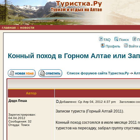
главная
::
новости
FAQ
Поиск
П
Профиль
Войти 
Конный поход в Горном Алтае или Зап
Список форумов сайта Туристка.Ру
->
Алт
Автор
Дядя Леша
Добавлено: Ср Апр 04, 2012 4:37 pm
Заголовок соо
Записки туриста (Горный Алтай 2011).
Зарегистрирован:
04.04.2012
Сообщения: 32
Конный поход состоялся в июле месяце 2011 г
Откуда: Томск
туристов на пересадку, забрал группу спустивш