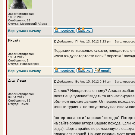
Зарегистрирован:
18.06.2008
Сообщения: 39
Откуда: Московский Аймак
Вернуться к началу
Инсайт
Добавлено: Пт Апр 13, 2012 7:23 pm
Заголовок со
Подскажите, насколько сложно, неподготовлен
Зарегистрирован:
имею ввиду потертости ног и " морская " поход
13.04.2012
Сообщения: 1
Откуда: Новосибирск
Вернуться к началу
Дядя Леша
Добавлено: Вс Апр 15, 2012 9:34 am
Заголовок со
Сложно? Неподготовленному? А какая особая п
Зарегистрирован:
может еще “умение” видеть то что нас окружает
04.04.2012
Сообщения: 32
обычном пикнике делаем. От пешего похода ест
Откуда: Томск
конные туристы, не так устаем у нас еще мног
“потертости ног и " морская " походка”. Поте
на сайте организатора Вашего похода. Если к
езды). Шорты крайне не рекомендую, лошадка 
плавок для парней. На ноги рекомендуют рези