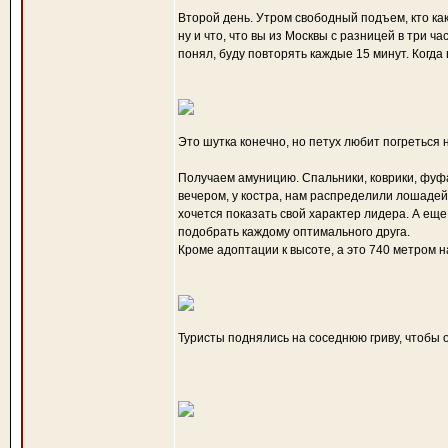
Второй день. Утром свободный подъем, кто как
ну и что, что вы из Москвы с разницей в три ча
понял, буду повторять каждые 15 минут. Когда
Это шутка конечно, но петух любит погреться н
Получаем амуницию. Спальники, коврики, фуф
вечером, у костра, нам распределили лошадей 
хочется показать свой характер лидера. А ещ
подобрать каждому оптимального друга.
Кроме адоптации к высоте, а это 740 метром н
Туристы поднялись на соседнюю гриву, чтобы 