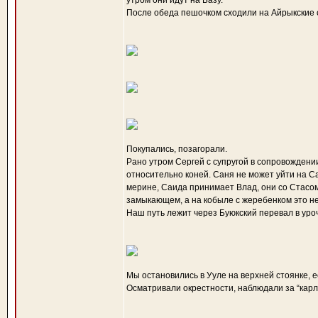
утром они идут на Базу.
После обеда пешочком сходили на Айрыкские 
Покупались, позагорали.
Рано утром Сергей с супругой в сопровождении
относительно коней. Саня не может уйти на Са
мерине, Саида принимает Влад, они со Стасом 
замыкающем, а на кобыле с жеребенком это не
Наш путь лежит через Буюкский перевал в уро
Мы остановились в Ууле на верхней стоянке, е
Осматривали окрестности, наблюдали за “карл