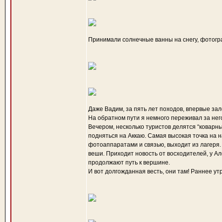
Принимали солнечные ванны на снегу, фотогр
Даже Вадим, за пять лет походов, впервые зале
На обратном пути я немного переживал за него
Вечером, несколько туристов делятся “коварны
подняться на Аккаю. Самая высокая точка на 
фотоаппаратами и связью, выходит из лагеря.
веши. Приходит новость от восходителей, у Ал
продолжают путь к вершине.
И вот долгожданная весть, они там! Раннее у