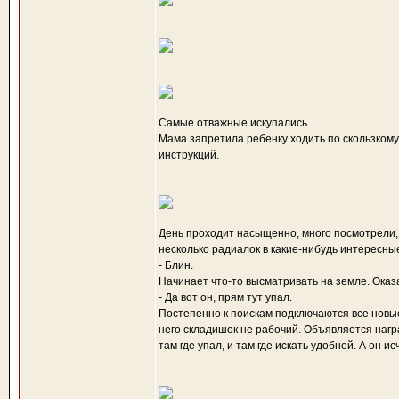
Самые отважные искупались.
Мама запретила ребенку ходить по скользкому
инструкций.
День проходит насыщенно, много посмотрели, 
несколько радиалок в какие-нибудь интересные
- Блин.
Начинает что-то высматривать на земле. Оказа
- Да вот он, прям тут упал.
Постепенно к поискам подключаются все новые 
него складишок не рабочий. Объявляется награ
там где упал, и там где искать удобней. А он ис