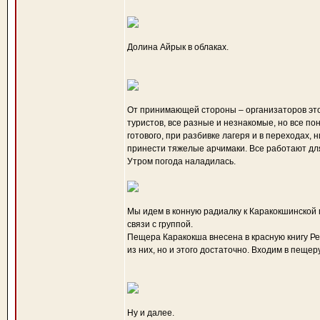
Долина Айрык в облаках.
От принимающей стороны – организаторов этого
туристов, все разные и незнакомые, но все по
готового, при разбивке лагеря и в переходах, 
принести тяжелые арчимаки. Все работают для 
Утром погода наладилась.
Мы идем в конную радиалку к Каракокшинской 
связи с группой.
Пещера Каракокша внесена в красную книгу Ре
из них, но и этого достаточно. Входим в пещеру
Ну и далее.