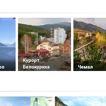
Курорт
ро
Белокуриха
Чемал