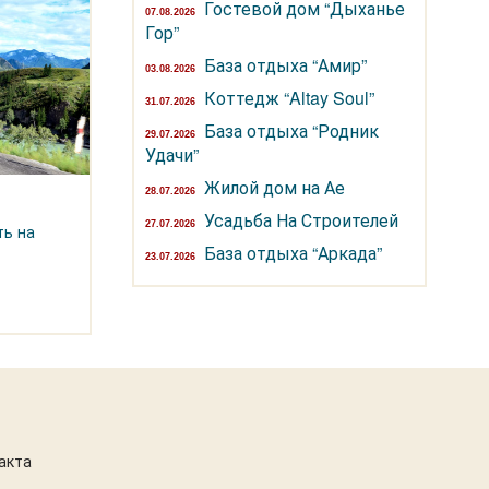
Гостевой дом “Дыханье
07.08.2026
Гор”
База отдыха “Амир”
03.08.2026
Коттедж “Altay Soul”
31.07.2026
База отдыха “Родник
29.07.2026
Удачи”
Жилой дом на Ае
28.07.2026
Усадьба На Строителей
27.07.2026
ть на
База отдыха “Аркада”
23.07.2026
акта