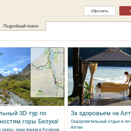
Подробный поиск
льный 3D-тур по
За здоровьем на Алт
ностям горы Белуха!
Оздоровительный отдых и ле
Алтае
 озеро, реки Аккем и Кучерла,