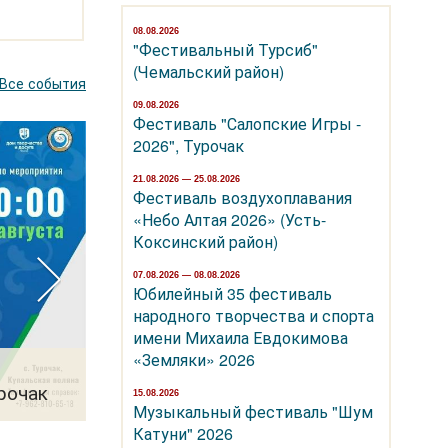
08.08.2026
"Фестивальный Турсиб"
(Чемальский район)
Все события
09.08.2026
Фестиваль "Салопские Игры -
2026", Турочак
21.08.2026 — 25.08.2026
Фестиваль воздухоплавания
«Небо Алтая 2026» (Усть-
Коксинский район)
07.08.2026 — 08.08.2026
Юбилейный 35 фестиваль
народного творчества и спорта
имени Михаила Евдокимова
21.08.2026 — 25.08.2026
«Земляки» 2026
Фестиваль воздухоплавания «Небо А
рочак
2026» (Усть-Коксинский район)
15.08.2026
Музыкальный фестиваль "Шум
Катуни" 2026