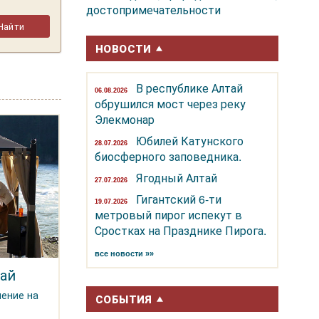
достопримечательности
НОВОСТИ
В республике Алтай
06.08.2026
обрушился мост через реку
Элекмонар
Юбилей Катунского
28.07.2026
биосферного заповедника.
Ягодный Алтай
27.07.2026
Гигантский 6-ти
19.07.2026
метровый пирог испекут в
Сростках на Празднике Пирога.
все новости »»
ай
чение на
СОБЫТИЯ