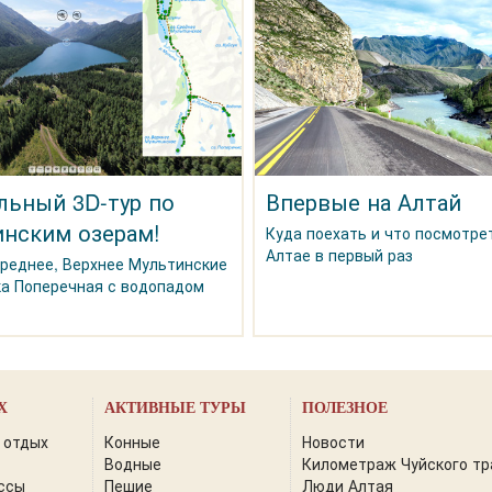
льный 3D-тур по
Впервые на Алтай
нским озерам!
Куда поехать и что посмотре
Алтае в первый раз
Среднее, Верхнее Мультинские
ка Поперечная с водопадом
Х
АКТИВНЫЕ ТУРЫ
ПОЛЕЗНОЕ
 отдых
Конные
Новости
Водные
Километраж Чуйского тр
ссы
Пешие
Люди Алтая