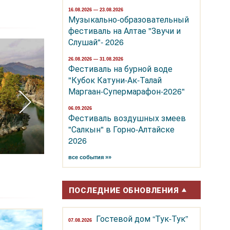
16.08.2026 — 23.08.2026
Музыкально-образовательный
фестиваль на Алтае "Звучи и
Слушай"- 2026
26.08.2026 — 31.08.2026
Фестиваль на бурной воде
"Кубок Катуни-Ак-Талай
Маргаан-Супермарафон-2026"
06.09.2026
Фестиваль воздушных змеев
"Салкын" в Горно-Алтайске
2026
Гора Белуха
Озеро Ая
все события »»
ПОСЛЕДНИЕ ОБНОВЛЕНИЯ
Гостевой дом “Тук-Тук”
07.08.2026