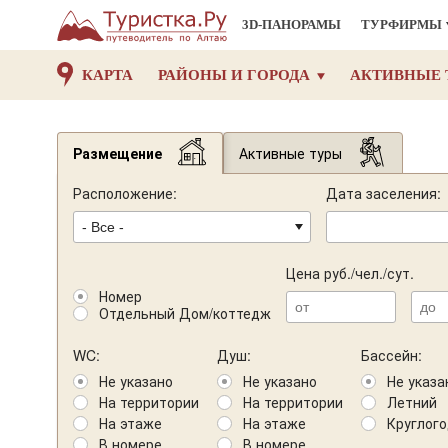
3D-ПАНОРАМЫ
ТУРФИРМЫ
КАРТА
РАЙОНЫ И ГОРОДА
АКТИВНЫЕ 
Размещение
Активные туры
Расположение:
Дата заселения:
Цена руб./чел./сут.
Номер
Отдельный Дом/коттедж
WC:
Душ:
Бассейн:
Не указано
Не указано
Не указа
На территории
На территории
Летний
На этаже
На этаже
Круглог
В номере
В номере