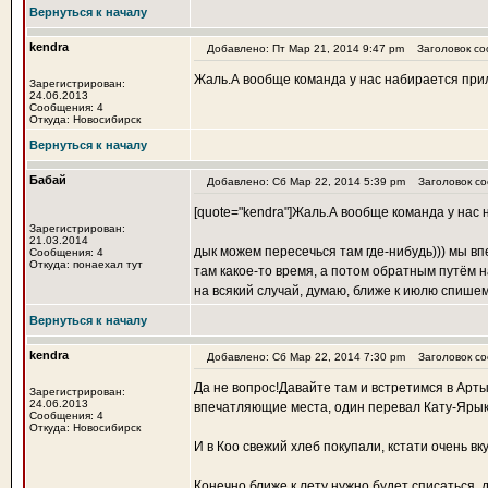
Вернуться к началу
kendra
Добавлено: Пт Мар 21, 2014 9:47 pm
Заголовок со
Жаль.А вообще команда у нас набирается прил
Зарегистрирован:
24.06.2013
Сообщения: 4
Откуда: Новосибирск
Вернуться к началу
Бабай
Добавлено: Сб Мар 22, 2014 5:39 pm
Заголовок со
[quote="kendra"]Жаль.А вообще команда у нас 
Зарегистрирован:
21.03.2014
дык можем пересечься там где-нибудь))) мы в
Сообщения: 4
Откуда: понаехал тут
там какое-то время, а потом обратным путём н
на всякий случай, думаю, ближе к июлю спише
Вернуться к началу
kendra
Добавлено: Сб Мар 22, 2014 7:30 pm
Заголовок со
Да не вопрос!Давайте там и встретимся в Арт
Зарегистрирован:
24.06.2013
впечатляющие места, один перевал Кату-Ярык т
Сообщения: 4
Откуда: Новосибирск
И в Коо свежий хлеб покупали, кстати очень вку
Конечно ближе к лету нужно будет списаться, 