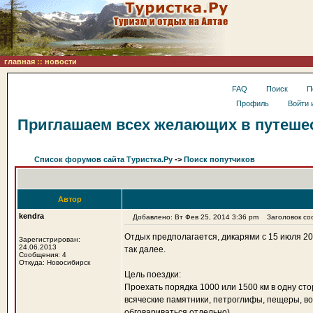
главная
::
новости
FAQ
Поиск
П
Профиль
Войти 
Приглашаем всех желающих в путешес
Список форумов сайта Туристка.Ру
->
Поиск попутчиков
Автор
kendra
Добавлено: Вт Фев 25, 2014 3:36 pm
Заголовок соо
Отдых предполагается, дикарями с 15 июля 20
Зарегистрирован:
24.06.2013
так далее.
Сообщения: 4
Откуда: Новосибирск
Цель поездки:
Проехать порядка 1000 или 1500 км в одну сто
всяческие памятники, петроглифы, пещеры, во
обговариваться отдельно).