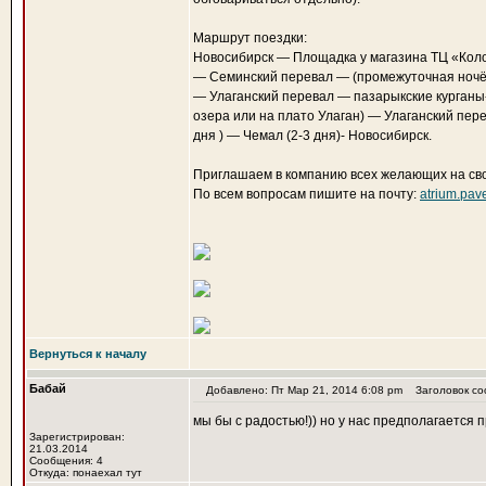
Маршрут поездки:
Новосибирск — Площадка у магазина ТЦ «Коло
— Семинский перевал — (промежуточная ночё
— Улаганский перевал — пазарыкские курганы-
озера или на плато Улаган) — Улаганский перев
дня ) — Чемал (2-3 дня)- Новосибирск.
Приглашаем в компанию всех желающих на свои
По всем вопросам пишите на почту:
atrium.pav
Вернуться к началу
Бабай
Добавлено: Пт Мар 21, 2014 6:08 pm
Заголовок соо
мы бы с радостью!)) но у нас предполагается п
Зарегистрирован:
21.03.2014
Сообщения: 4
Откуда: понаехал тут