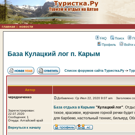
главная
::
новости
FAQ
Поиск
П
Профиль
Войти 
База Кулацкий лог п. Карым
Список форумов сайта Туристка.Ру
->
Тур
Автор
чередниченко
Добавлено: Ср Июл 22, 2020 9:07 am
Заголовок соо
База отдыха в Карыме
"Кулацкий лог"
. Отды
Зарегистрирован:
тихое, красивое, журчание горной речки будит п
22.07.2020
Сообщения: 1
для барбекю, настольный теннис, бильярд. Об
Откуда: Алтайский край
Вернуться к началу