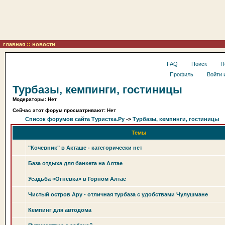
главная
::
новости
FAQ
Поиск
П
Профиль
Войти 
Турбазы, кемпинги, гостиницы
Модераторы: Нет
Сейчас этот форум просматривают: Нет
Список форумов сайта Туристка.Ру
->
Турбазы, кемпинги, гостиницы
Темы
"Кочевник" в Акташе - категорически нет
База отдыха для банкета на Алтае
Усадьба «Огневка» в Горном Алтае
Чистый остров Ару - отличная турбаза с удобствами Чулушмане
Кемпинг для автодома