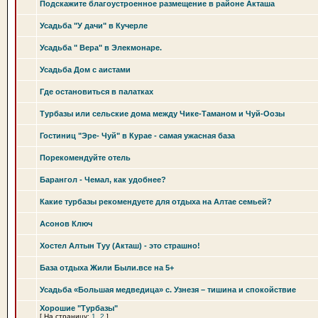
Подскажите благоустроенное размещение в районе Акташа
Усадьба "У дачи" в Кучерле
Усадьба " Вера" в Элекмонаре.
Усадьба Дом с аистами
Где остановиться в палатках
Турбазы или сельские дома между Чике-Таманом и Чуй-Оозы
Гостиниц "Эре- Чуй" в Курае - самая ужасная база
Порекомендуйте отель
Барангол - Чемал, как удобнее?
Какие турбазы рекомендуете для отдыха на Алтае семьей?
Асонов Ключ
Хостел Алтын Туу (Акташ) - это страшно!
База отдыха Жили Были.все на 5+
Усадьба «Большая медведица» с. Узнезя – тишина и спокойствие
Хорошие "Турбазы"
[
На страницу:
1
,
2
]