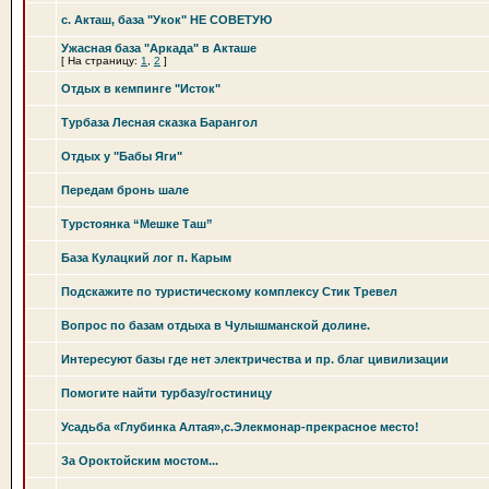
c. Акташ, база "Укок" НЕ СОВЕТУЮ
Ужасная база "Аркада" в Акташе
[
На страницу:
1
,
2
]
Отдых в кемпинге "Исток"
Турбаза Лесная сказка Барангол
Отдых у "Бабы Яги"
Передам бронь шале
Турстоянка “Мешке Таш”
База Кулацкий лог п. Карым
Подскажите по туристическому комплексу Стик Тревел
Вопрос по базам отдыха в Чулышманской долине.
Интересуют базы где нет электричества и пр. благ цивилизации
Помогите найти турбазу/гостиницу
Усадьба «Глубинка Алтая»,с.Элекмонар-прекрасное место!
За Ороктойским мостом...