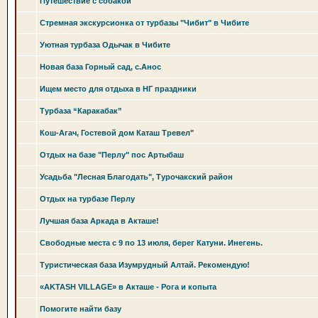
Путешествие с собакой
Стремная экскурсионка от турбазы "Чибит" в Чибите
Уютная турбаза Одычак в Чибите
Новая база Горный сад, с.Анос
Ищем место для отдыха в НГ праздники
Турбаза “Каракабак”
Кош-Агач, Гостевой дом Каташ Тревел"
Отдых на базе "Перлу" пос Артыбаш
Усадьба "Лесная Благодать", Турочакский район
Отдых на турбазе Перлу
Лучшая база Аркада в Акташе!
Свободные места с 9 по 13 июля, берег Катуни. Инегень.
Туристическая база Изумрудный Алтай. Рекомендую!
«AKTASH VILLAGE» в Акташе - Рога и копыта
Помогите найти базу