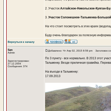
2. Участок
Алтайское-Никольское-Куяган-Бу
3.
Участок Солонешное-Тальменка-Большо
На что стоит посмотреть в этих краях (водопа
Буду очень благодарен за полезную информа
Вернуться к началу
San
Добавлено: Чт Апр 02, 2015 8:59 pm
Заголовок со
Admin
По 3 пункту - все нормально. В 2013 этот у
Зарегистрирован:
Тальменку. Везде приличная гравийка. Перева
27.12.2004
Сообщения: 374
На въезде в Тальменку:
17.09.2013