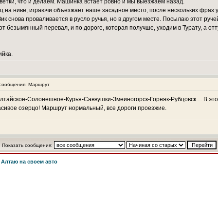
ветки, что и делаем. Машинка встает ровно и мы выезжаем назад.
ец на ниве, играючи объезжает наше засадное место, после нескольких фраз
к снова проваливается в русло ручья, но в другом месте. Посылаю этот руч
т безымянный перевал, и по дороге, которая получше, уходим в Турату, а отт
ийка.
сообщения: Маршрут
тайское-Солонешное-Курья-Саввушки-Змеиногорск-Горняк-Рубцовск.... В этом
расивое озерцо! Маршрут нормальный, все дороги проезжие.
Показать сообщения:
 Алтаю на своем авто