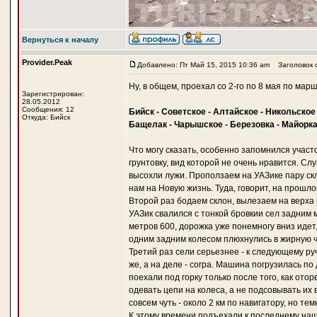
Вернуться к началу
Provider.Peak
Добавлено: Пт Май 15, 2015 10:36 am
Заголовок 
Ну, в общем, проехал со 2-го по 8 мая по марш
Зарегистрирован:
28.05.2012
Сообщения: 12
Бийск - Советское - Алтайское - Никольско
Откуда: Бийск
Бащелак - Чарышское - Березовка - Майорка 
Что могу сказать, особенно запомнился участо
грунтовку, вид которой не очень нравится. Сл
высохли лужи. Проползаем на УАЗике пару ск
нам на Новую жизнь. Туда, говорит, на прошл
Второй раз бодаем склон, вылезаем на верха 
УАЗик свалился с тонкой бровкии сел задним 
метров 600, дорожка уже понемногу вниз идет,
одним задним колесом плюхнулись в жирную чач
Третий раз сели серьезнее - к следующему руч
же, а на деле - согра. Машина погрузилась по 
поехали под горку только после того, как ото
одевать цепи на колеса, а не подсовывать их 
совсем чуть - около 2 км по навигатору, но тем
К этому времени подъехали к последнему наш