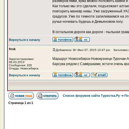
размеров ямки, кужа можно положить камни и 
Как только мы это сделали, подъезжает алта
повторить маневр нивы. Уже загруженный УАЗи
градусов. Уже по темноте запиливаемся на это
ручье-ночевать будешь в Демьяновом логу.
В остальном дороги как дороги - пыльная грав
Вернуться к началу
fnsk
Добавлено: Вт Июл 07, 2015 10:47 pm
Заголовок 
Маршрут Новосибирск-Новокузнецк-Турочак-Ал
Зарегистрирован:
06.03.2013
барсука рядом с Саввушками, кстати очень к
Сообщения: 326
Откуда: Новосибирск
Вернуться к началу
Список форумов сайта Туристка.Ру
->
По
Страница
1
из
1