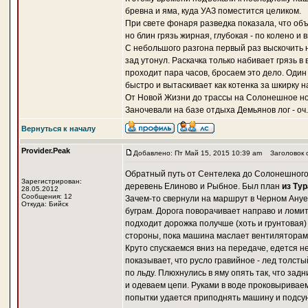
бревна и яма, куда УАЗ поместится целиком.
При свете фонаря разведка показала, что объе
но блин грязь жирная, глубокая - по колено и 
С небольшого разгона первый раз выскочить н
зад утонул. Раскачка только набивает грязь в
проходит пара часов, бросаем это дело. Один 
быстро и вытаскивает как котенка за шкирку 
От Новой Жизни до трассы на Солонешное нор
Заночевали на базе отдыха Демьянов лог - оч
Вернуться к началу
Provider.Peak
Добавлено: Пт Май 15, 2015 10:39 am
Заголовок 
Обратный путь от Сентелека до Солонешного п
Зарегистрирован:
деревень Елиново и Рыбное. Был план
из Тур
28.05.2012
Сообщения: 12
Зачем-то свернули на маршрут в Черном Ануе,
Откуда: Бийск
буграм. Дорога поворачивает направо и ломитс
подходит дорожка получше (хоть и грунтовая) 
стороны, пока машина маслает вентиляторам
Круто спускаемся вниз на передаче, едется н
показывает, что русло гравийное - лед толст
по льду. Плюхнулись в яму опять так, что за
и одеваем цепи. Руками в воде проковыривае
попытки удается приподнять машину и подсун