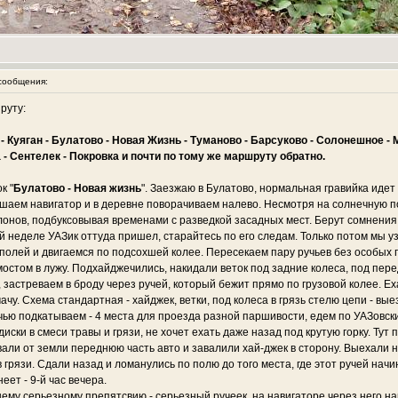
сообщения:
руту:
е - Куяган - Булатово - Новая Жизнь - Туманово - Барсуково - Солонешное
- Сентелек - Покровка и почти по тому же маршруту обратно.
к "
Булатово - Новая жизнь
". Заезжаю в Булатово, нормальная гравийка идет
ушаем навигатор и в деревне поворачиваем налево. Несмотря на солнечную пог
лонов, подбуксовывая временами с разведкой засадных мест. Берут сомнения
ой неделе УАЗик оттуда пришел, старайтесь по его следам. Только потом мы у
полей и двигаемся по подсохшей колее. Пересекаем пару ручьев без особых п
мостом в лужу. Подхайджечились, накидали веток под задние колеса, под пе
 застреваем в броду через ручей, который бежит прямо по грузовой колее. Ех
у. Схема стандартная - хайджек, ветки, под колеса в грязь стелю цепи - вые
ью подкатываем - 4 места для проезда разной паршивости, едем по УАЗовским 
диски в смеси травы и грязи, не хочет ехать даже назад под крутую горку. Тут
рвали от земли переднюю часть авто и завалили хай-джек в сторону. Выехали 
в грязи. Сдали назад и ломанулись по полю до того места, где этот ручей начи
неет - 9-й час вечера.
ему серьезному препятсвию - серьезный ручеек, на навигаторе через него на