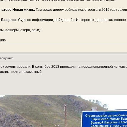
латово-Новая жизнь.
Там вроде дорогу собирались строить, в 2015 году зако
й Бащелак
. Судя по информации, найденной в Интернете, дорога там вполне
ды, пещеры, озера, реки)?
цию
общения:
часток ремонтировали. В сентябре 2013 проехали на переднеприводной легко
льчик - почти незаметный.