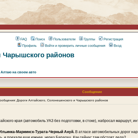
FAQ
Поиск
Пользователи
Группы
Регистрация
Профиль
Войти и проверить личные сообщения
Вход
и Чарышского районов
 Алтаю на своем авто
Сообщение
общения: Дороги Алтайского, Солонешенского и Чарышского районов
айского края (автомобиль УАЗ без подготовки, в стоке), набросал маршрут, и
Ильинка-Мариинск-Турата-Черный Ануй.
В атласе автомобильных дорог нари
ть, и поехали еще южнее, через Барагаш. Как сейчас там обстоят дела?