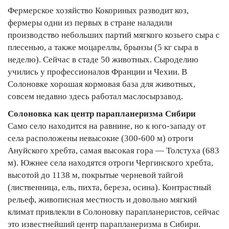
Фермерское хозяйство Кокориных разводит коз,
фермеры одни из первых в стране наладили
производство небольших партий мягкого козьего сыра с
плесенью, а также моцареллы, брынзы (5 кг сыра в
неделю). Сейчас в стаде 50 животных. Сыроделию
учились у профессионалов Франции и Чехии. В
Солоновке хорошая кормовая база для животных,
совсем недавно здесь работал маслосырзавод.
Солоновка как центр парапланеризма Сибири
Само село находится на равнине, но к юго-западу от
села расположены невысокие (300-600 м) отроги
Ануйского хребта, самая высокая гора — Толстуха (683
м). Южнее села находятся отроги Чергинского хребта,
высотой до 1138 м, покрытые черневой тайгой
(лиственница, ель, пихта, береза, осина). Контрастный
рельеф, живописная местность и довольно мягкий
климат привлекли в Солоновку парапланеристов, сейчас
это известнейший центр парапланеризма в Сибири.