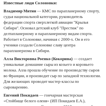
Известные люди Солоновки:
Владимир Митин
— КМС по парапланерному спорту,
судья национальной категории, руководитель
федерации спорта сверхлегкой авиа­ции "Крылья
Сибири". Основал детский клуб "Престиж" по
делтапланерному и парапланерному видам спорта.
Работает в Солоновке, начиная с 2000-х. Он и его
ученики создали Солоновке славу центра
парапланеризма в Сибири.
Алла Викторовна Роенко (Кокорина)
— создает
уникальные домашние сыры из козьего и коровьего
молока. Алла прошла обучение по производству сыров
во Франции, и производит сыр по западной технологии.
Для желающих проводит мастер-классы по
сыроварению.
Евгений Покидаев
— гончарная мастерская
«Стойбище белого оленя» (ИП Покидаев Е.А.),