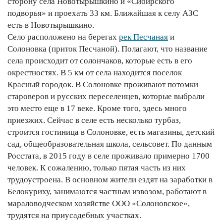
сторону села Новотырышкино и «Сибирского
подворья» и проехать 33 км. Ближайшая к селу АЗС
есть в
Новотырышкино.
Село расположено на берегах
рек Песчаная
и
Солоновка (приток Песчаной). Полагают, что название
села происходит от солончаков, которые есть в его
окрестностях. В 5 км от села находится поселок
Красный городок. В Солоновке проживают потомки
староверов и русских переселенцев, которые выбрали
это место еще в 17 веке. Кроме того, здесь много
приезжих. Сейчас в селе есть несколько турбаз,
строится гостиница в Солоновке, есть магазины, детский
сад, общеобразовательная школа, сельсовет. По данным
Росстата, в 2015 году в селе проживало примерно 1700
человек. К сожалению, только пятая часть из них
трудоустроена. В основном жители ездят на заработки в
Белокуриху, занимаются частным извозом, работают в
мараловодческом хозяйстве ООО «Солоновское»,
трудятся на приусадебных участках.