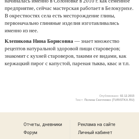
начиналась именно в Солоновке в 2010 г. как семейное
предприятие, сейчас мастерская работает в Белокурихе.
В окрестностях села есть месторождение глины,
первоначально глиняные изделия изготавливались
именно из нее.
Клепикова Нина Борисовна
— знает множество
рецептов натуральной здоровой пищи староверов;
знакомит с кухней староверов, такими ее видами, как
кержацкий пирог с капустой, пареная тыква, квас и т.п.
Опубликовано:
02.12.2015
Текст:
Полина Светленко (TURISTKA.RU)
5
Отчеты, дневники
Реклама на сайте
Форум
Личный кабинет