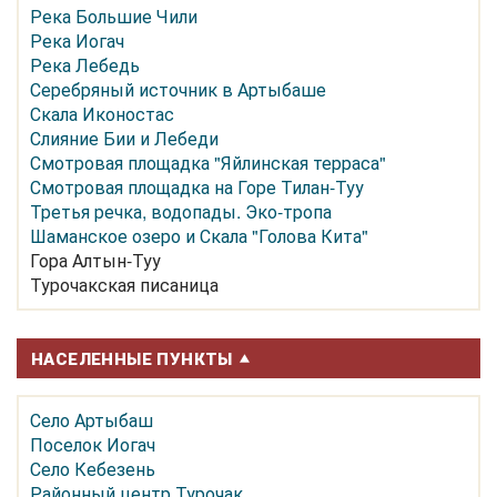
Река Большие Чили
Река Иогач
Река Лебедь
Серебряный источник в Артыбаше
Скала Иконостас
Слияние Бии и Лебеди
Смотровая площадка "Яйлинская терраса"
Смотровая площадка на Горе Тилан-Туу
Третья речка, водопады. Эко-тропа
Шаманское озеро и Скала "Голова Кита"
Гора Алтын-Туу
Турочакская писаница
НАСЕЛЕННЫЕ ПУНКТЫ
Село Артыбаш
Поселок Иогач
Село Кебезень
Районный центр Турочак