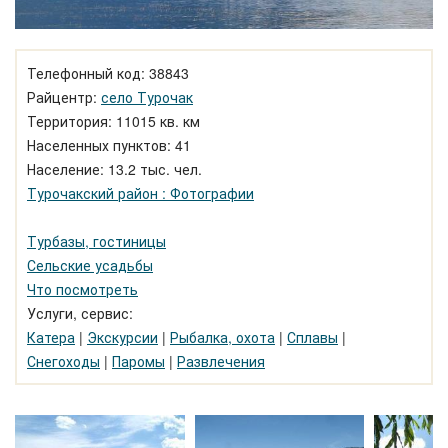
Телефонный код: 38843
Райцентр:
село Турочак
Территория: 11015 кв. км
Населенных пунктов: 41
Население: 13.2 тыс. чел.
Турочакский район : Фотографии
Турбазы, гостиницы
Сельские усадьбы
Что посмотреть
Услуги, сервис:
Катера
|
Экскурсии
|
Рыбалка, охота
|
Сплавы
|
Снегоходы
|
Паромы
|
Развлечения