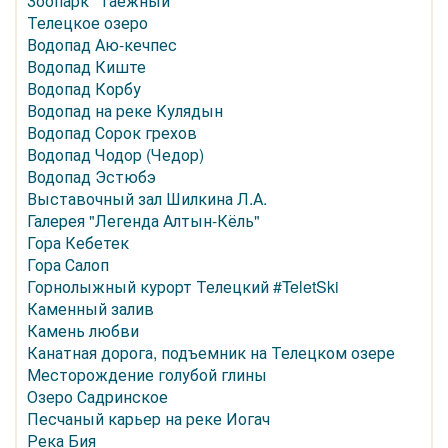
Зоопарк "Таежный"
Телецкое озеро
Водопад Аю-кечпес
Водопад Киште
Водопад Корбу
Водопад на реке Кулядын
Водопад Сорок грехов
Водопад Чодор (Чедор)
Водопад Эстюбэ
Выставочный зал Шилкина Л.А.
Галерея "Легенда Алтын-Кёль"
Гора Кебетек
Гора Салоп
Горнолыжный курорт Телецкий #TeletSki
Каменный залив
Камень любви
Канатная дорога, подъемник на Телецком озере
Месторождение голубой глины
Озеро Садринское
Песчаный карьер на реке Иогач
Река Бия