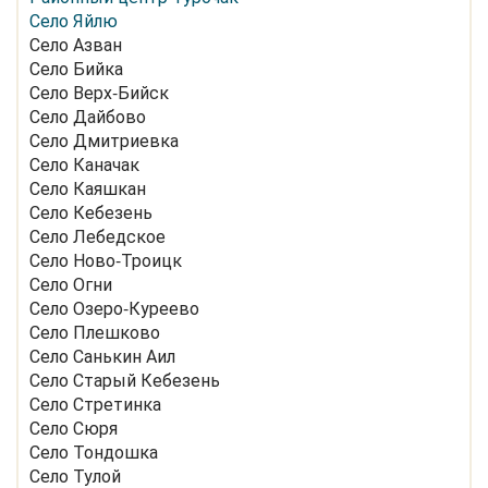
Село Яйлю
Село Азван
Село Бийка
Село Верх-Бийск
Село Дайбово
Село Дмитриевка
Село Каначак
Село Каяшкан
Село Кебезень
Село Лебедское
Село Ново-Троицк
Село Огни
Село Озеро-Куреево
Село Плешково
Село Санькин Аил
Село Старый Кебезень
Село Стретинка
Село Сюря
Село Тондошка
Село Тулой