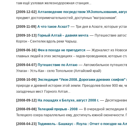
там ещё узловая железнодорожная станция...
[2009-12-02]
Алтаеведение посредством УАЗопользования, авгус
предмет достопримечательностей, доступных "матрасникам".
—
[2009-11-09]
А что такое Аскат?
Три дня в Аскате, которые уста
—
[2009-10-13]
Горный Алтай – давняя мечта
Путешествие автост
Коргон - Сентелек вдоль реки Чарыш.
—
[2009-06-16]
Фен в походе не пригодится
Журналист из Новосиб
главных людей в этих экспедициях – гидов-проводников, которые ст
—
[2009-04-07]
Путешествие по Алтаю
Автомобильное путешестви
Улаган - Усть-Кан - село Топольное (Алтайский край)
[2008-10-09]
Экспедиция “Укок-2008. Дорогами древних скифов” (
природе и древней истории этой земли. Преодолев более 900 км, ч
загадочных мест Горного Алтая...
—
[2008-09-12]
На лошадях к Белухе, август 2008 г.
Десятидневн
—
[2008-09-08]
Телецкий прорыв - 2008
В очередной экспедиции бы
Телецкого озера параллельно ему, достигнуть южной оконечности.
[2008-04-23]
Тодинкель - Башкаус - Язула : Отчет о поездке на Ал