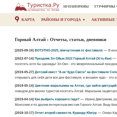
3D-ПАНОРАМЫ
ТУРФИРМЫ
КАРТА
РАЙОНЫ И ГОРОДА
АКТИВНЫЕ 
Горный Алтай : Отчеты, статьи, дневники
—
[2025-09-10]
ВОТЭТНО-2025, впечатления от фестиваля
В кон
[2022-07-14]
Праздник Эл-Ойын 2022 Горный Алтай (Усть-Кан)
посетить хотя бы однажды! Эл-Оин - это межрегиональный праздни
[2019-05-27]
Детский квест "8-ое Чудо Света" на фестивале Сол
открывать для себя дети все дни фестиваля, и восьмое чудо – это
[2019-05-14]
Цветение маральника на Алтае, где найти цветущи
поводом для многих туристов посетить Алтай. Маральник зацветает 
—
[2019-04-14]
Как выбрать хорошего гида?
Ирина Дмитриева, рук
Монголию и по другим интересным местам Горного Алтая. Веду блог 
—
[2018-10-17]
Отчет второй свежести. Куранду-Юнгур
Озеро Ка