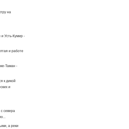
тру на
и Усть-Кумир -
Алтая и работе
ке-Таман -
я к дикой
ских и
 с севера
о...
ыми, а реки