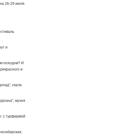
на 26-29 июля.
естиваль
рут и
им походом? И
прекрасного и
опад", скала
ургана", музея
г. с турфирмой
днесибирская,