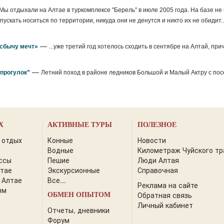
Мы отдыхали на Алтае в туркомплексе "Берель" в июле 2005 года. На базе не
ускать носиться по территории, никуда они не денутся и никто их не обидит.
—
 сбычу мечт»
...уже третий год хотелось сходить в сентябре на Алтай, при
—
прогулок”
Летний поход в районе ледников Большой и Малый Актру с по
Х
АКТИВНЫЕ ТУРЫ
ПОЛЕЗНОЕ
 отдых
Конные
Новости
Водные
Километраж Чуйского тр
ссы
Пешие
Люди Алтая
лтае
Экскурсионные
Справочная
 Алтае
Все...
Реклама на сайте
зм
Обратная связь
ОБМЕН ОПЫТОМ
Личный кабинет
Отчеты, дневники
Форум