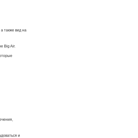
а также вид на
 Big Air.
которые
ечения,
адоваться и