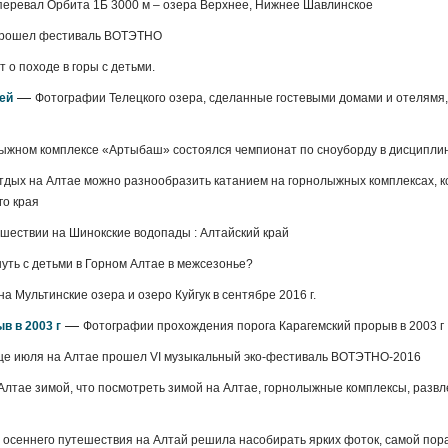
– перевал Орбита 1Б 3000 м – озера Верхнее, Нижнее Шавлинское
 прошел фестиваль ВОТЭТНО
 о походе в горы с детьми.
—
лей
Фотографии Телецкого озера, сделанные гостевыми домами и отелямя, 
ыжном комплексе «Артыбаш» состоялся чемпионат по сноуборду в дисциплине
тдых на Алтае можно разнообразить катанием на горнолыжных комплексах, 
го края
ешествии на Шинокские водопады : Алтайский край
уть с детьми в Горном Алтае в межсезонье?
а Мультинские озера и озеро Куйгук в сентябре 2016 г.
—
в в 2003 г
Фотографии прохождения порога Карагемский прорыв в 2003 г
це июля на Алтае прошел VI музыкальный эко-фестиваль ВОТЭТНО-2016
 Алтае зимой, что посмотреть зимой на Алтае, горнолыжные комплексы, развл
 осеннего путешествия на Алтай решила насобирать ярких фоток, самой пор