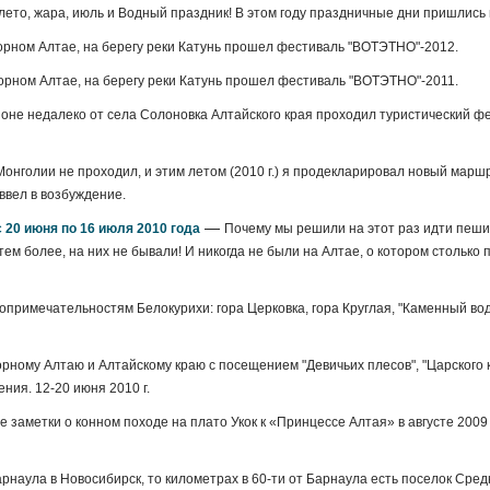
лето, жара, июль и Водный праздник! В этом году праздничные дни пришлись 
Горном Алтае, на берегу реки Катунь прошел фестиваль "ВОТЭТНО"-2012.
Горном Алтае, на берегу реки Катунь прошел фестиваль "ВОТЭТНО"-2011.
йоне недалеко от села Солоновка Алтайского края проходил туристический ф
Монголии не проходил, и этим летом (2010 г.) я продекларировал новый марш
ввел в возбуждение.
—
 20 июня по 16 июля 2010 года
Почему мы решили на этот раз идти пеш
ем более, на них не бывали! И никогда не были на Алтае, о котором столько 
примечательностям Белокурихи: гора Церковка, гора Круглая, "Каменный вод
рному Алтаю и Алтайскому краю с посещением "Девичьих плесов", "Царского к
ния. 12-20 июня 2010 г.
 заметки о конном походе на плато Укок к «Принцессе Алтая» в августе 2009 
арнаула в Новосибирск, то километрах в 60-ти от Барнаула есть поселок Сре