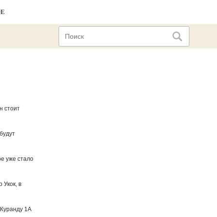
ОЕ
н стоит
будут
ое уже стало
 Укок, в
 Куранду 1А