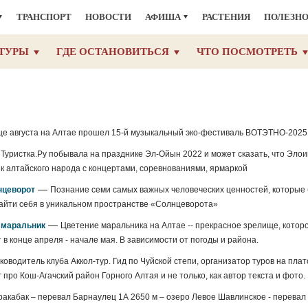
ТРАНСПОРТ
НОВОСТИ
АФИША
РАСТЕНИЯ
ПОЛЕЗН
ТУРЫ
ГДЕ ОСТАНОВИТЬСЯ
ЧТО ПОСМОТРЕТЬ
це августа на Алтае прошел 15-й музыкальный эко-фестиваль ВОТЭТНО-2025
—
Туристка.Ру побывала на празднике Эл-Ойын 2022 и может сказать, что Элои
к алтайского народа с концертами, соревнованиями, ярмаркой
—
нцеворот
Познание семи самых важных человеческих ценностей, которые 
 найти себя в уникальном пространстве «Солнцеворота»
—
й маральник
Цветение маральника на Алтае -- прекрасное зрелище, котор
в конце апреля - начале мая. В зависимости от погоды и района.
оводитель клуба Аккол-тур. Гид по Чуйской степи, организатор туров на плато
про Кош-Агачский район Горного Алтая и не только, как автор текста и фото.
ракабак – перевал Барнаулец 1А 2650 м – озеро Левое Шавлинское - перевал