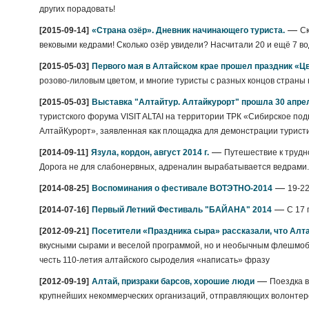
других порадовать!
—
[2015-09-14]
«Страна озёр». Дневник начинающего туриста.
Ск
вековыми кедрами! Сколько озёр увидели? Насчитали 20 и ещё 7 в
[2015-05-03]
Первого мая в Алтайском крае прошел праздник «Ц
розово-лиловым цветом, и многие туристы с разных концов стран
[2015-05-03]
Выставка "Алтайтур. Алтайкурорт" прошла 30 апре
туристского форума VISIT ALTAI на территории ТРК «Сибирское по
АлтайКурорт», заявленная как площадка для демонстрации туристич
—
[2014-09-11]
Язула, кордон, август 2014 г.
Путешествие к трудно
Дорога не для слабонервных, адреналин вырабатывается ведрами.
—
[2014-08-25]
Воспоминания о фестивале ВОТЭТНО-2014
19-2
—
[2014-07-16]
Первый Летний Фестиваль "БАЙАНА" 2014
С 17 
[2012-09-21]
Посетители «Праздника сыра» рассказали, что Алта
вкусными сырами и веселой программой, но и необычным флешмобом
честь 110-летия алтайского сыроделия «написать» фразу
—
[2012-09-19]
Алтай, призраки барсов, хорошие люди
Поездка в
крупнейших некоммерческих организаций, отправляющих волонтеров