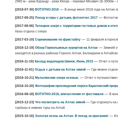
2960 м – река Куранду – река Юнгур – перевал Москвич 1Б 3000м 
—
[2018-07-30]
ВОТЭТНО 2018
В конце июня 2018 года на Алтае
—
[2017-09-25]
Поход в горы с детьми, фотоотчет 2017
Фотоотчет
[2017-06-06]
Телецкое озеро с территории гостевых домов и оте
базы отдыха с озера
—
[2017-03-10]
Соревнование по фристайлу
11 февраля в горнол
—
[2016-12-19]
Обзор Горнолыжных курортов на Алтае
Зимний о
находятся в разных районах Горного Алтая, Белокурихи и Алтайско
—
[2016-11-10]
Каскад водопадов Шинок. Июнь 2015
Отчет о пут
—
[2016-11-01]
Отдых с детьми на Алтае зимой
Где можно отдохн
—
[2016-10-21]
Мультинские озера осенью.
Отчет о путешествии н
[2016-10-20]
Фотографии прохождения порога Карагемский проры
—
[2016-08-18]
ВОТЭТНО-2016, впечатления от фестиваля
В кон
—
[2015-12-23]
Что посмотреть на Алтае зимой
Где отдохнуть на
турбазы и зимние туры на Алтай.
—
[2015-10-16]
Золотая осень на Алтае. В поход за красками!
Из