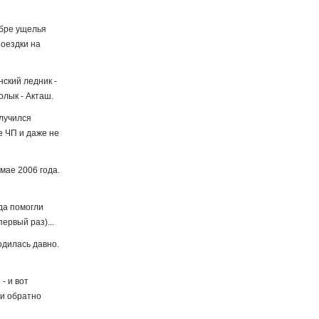
ябре ущелья
поездки на
нский ледник -
олык - Акташ.
олучился
ае ЧП и даже не
мае 2006 года.
гда помогли
ервый раз)...
одилась давно.
- и вот
 и обратно