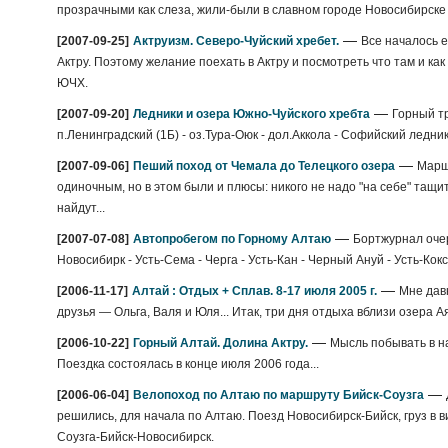
прозрачными как слеза, жили-были в славном городе Новосибирске 
—
[2007-09-25]
Актруизм. Северо-Чуйский хребет.
Все началось е
Актру. Поэтому желание поехать в Актру и посмотреть что там и ка
ЮЧХ.
—
[2007-09-20]
Ледники и озера Южно-Чуйского хребта
Горный тр
п.Ленинградский (1Б) - оз.Тура-Оюк - дол.Аккола - Софийский ледник
—
[2007-09-06]
Пеший поход от Чемала до Телецкого озера
Маршр
одиночным, но в этом были и плюсы: никого не надо "на себе" тащить,
найдут...
—
[2007-07-08]
Автопробегом по Горному Алтаю
Бортжурнал очер
Новосибирк - Усть-Сема - Черга - Усть-Кан - Черный Ануй - Усть-Кокс
—
[2006-11-17]
Алтай : Отдых + Сплав. 8-17 июля 2005 г.
Мне давн
друзья — Ольга, Валя и Юля... Итак, три дня отдыха вблизи озера А
—
[2006-10-22]
Горный Алтай. Долина Актру.
Мысль побывать в н
Поездка состоялась в конце июля 2006 года...
—
[2006-06-04]
Велопоход по Алтаю по маршруту Бийск-Соузга
решились, для начала по Алтаю. Поезд Новосибирск-Бийск, груз в в
Соузга-Бийск-Новосибирск.