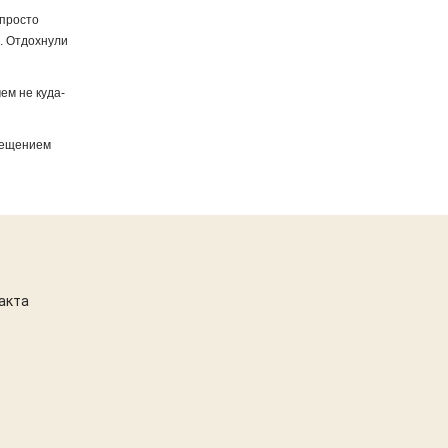
 просто
.. Отдохнули
чем не куда-
сещением
акта