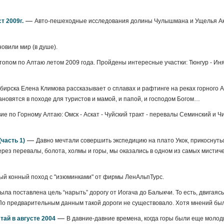
—
т 2009г.
Авто-пешеходные исследования долины Чулышмана и Ущелья Ак
новили мир (в душе).
опом по Алтаю летом 2009 года. Пройдены интересные участки: Тюнгур - Иня 
ирска Елена Климова рассказывает о сплавах и рафтинге на реках горного 
ановятся в походе для туристов и мамой, и папой, и господом Богом…
е по Горному Алтаю: Омск - Аскат - Чуйский тракт - перевалы Семинский и Чи
—
часть 1)
Давно мечтали совершить экспедицию на плато Укок, прикоснутьс
ерез перевалы, болота, холмы и горы, мы оказались в одном из самых мистиче
ый конный поход с "изюминками" от фирмы ЛенАльпТурс.
ла поставлена цель “нарыть” дорогу от Иогача до Балыкчи. То есть, двигаясь
 По предварительным данным такой дороги не существовало. Хотя мнений был
—
тай в августе 2004
В давние-давние времена, когда горы были еще молод