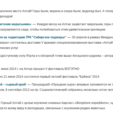
азочное место Алтай! Горы были, морена и озера были, водопад был. А тепер
одопадов!
—
ветение маральника»
Каждую весну на Алтае зацветает маральник, горы
ы направляются сюда, чтобы полюбоваться этим удивительным зрелищем.
—
ля на территории ТРК "Сибирское подворье"
30 апреля в рамках Междун
дворье» состоялась выставка V краевая специализированная выставка «Алтай
еских услуг.
доступному селу Язула и к обзорной точке выше Акташского рудника -- ретр
2 июня 2014 г. на Алтае прошел V фестиваль ВОТЭТНО
по 21 июня 2014 состоялся первый летний фестиваль "Байана" 2014
—
й – сырный край!
Прошедший «Праздник сыра» впервые запомнится не 
. 8 сентября 2012 на пр. Социалистический собрались несколько сотен чело
 Горный Алтай с целью изучения снежных барсов с «Biosphere expeditions», о
 по всему миру в экспедиции, связанные с изучением редких животных.