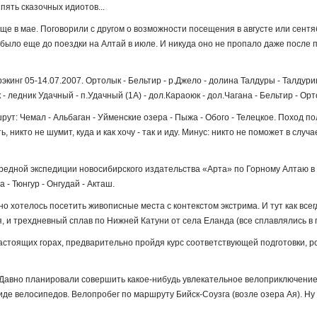
пять сказочных идиотов...
ще в мае. Поговорили с другом о возможности посещения в августе или сент
к было еще до поездки на Алтай в июле. И никуда оно не пропало даже после 
экинг 05-14.07.2007. Ортолык - Бельтир - р.Джело - долина Талдуры - Талдури
 - ледник Удачный - п.Удачный (1А) - дол.Караоюк - дол.Чагана - Бельтир - Орт
ут: Чемал - Альбаган - Уйменские озера - Пыжа - Обого - Телецкое. Поход п
 никто не шумит, куда и как хочу - так и иду. Минус: никто не поможет в случ
едной экспедиции новосибирского издательства «Арта» по Горному Алтаю в 
а - Тюнгур - Онгудай - Акташ.
о хотелось посетить живописные места с контекстом экстрима. И тут как все
я, и трехдневный сплав по Нижней Катуни от села Еланда (все сплавлялись в п
астоящих горах, предварительно пройдя курс соответствующей подготовки, р
Давно планировали совершить какое-нибудь увлекательное велоприключение 
иде велосипедов. Велопробег по маршруту Бийск-Соузга (возле озера Ая). Ну