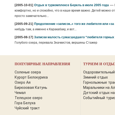
—
[2005-10-01]
Отдых в туркомплексе Берель в июле 2005 года
комфортно, но и спокойно, что в наше время важно. Детей можно отп
просто замечательно...
[2005-09-21]
Продолжение «записок..» того же любителя или «за
нибудь там, а именно к Каракабаку, и вот...
[2005-08-17]
Записки малость сумасшедшего “любителя горных 
Голубого озера, перевала Значкистов, вершины Стажер
ПОПУЛЯРНЫЕ НАПРАВЛЕНИЯ
ТУРИЗМ И ОТДЫ
Соленые озера
Оздоровительный
Курорт Белокуриха
Зимний отдых
Озеро Ая
Горнолыжные тра
Бирюзовая Катунь
Маральники на А
Чемал
Детский отдых на
Телецкое озеро
Событийный тури
Гора Белуха
Чуйский тракт