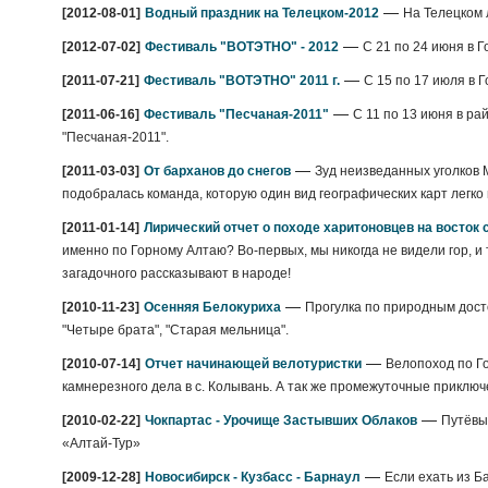
—
[2012-08-01]
Водный праздник на Телецком-2012
На Телецком 
—
[2012-07-02]
Фестиваль "ВОТЭТНО" - 2012
С 21 по 24 июня в 
—
[2011-07-21]
Фестиваль "ВОТЭТНО" 2011 г.
С 15 по 17 июля в 
—
[2011-06-16]
Фестиваль "Песчаная-2011"
С 11 по 13 июня в ра
"Песчаная-2011".
—
[2011-03-03]
От барханов до снегов
Зуд неизведанных уголков 
подобралась команда, которую один вид географических карт легко 
[2011-01-14]
Лирический отчет о походе харитоновцев на восток с
именно по Горному Алтаю? Во-первых, мы никогда не видели гор, и т
загадочного рассказывают в народе!
—
[2010-11-23]
Осенняя Белокуриха
Прогулка по природным досто
"Четыре брата", "Старая мельница".
—
[2010-07-14]
Отчет начинающей велотуристки
Велопоход по Го
камнерезного дела в с. Колывань. А так же промежуточные приключе
—
[2010-02-22]
Чокпартас - Урочище Застывших Облаков
Путёвые
«Алтай-Тур»
—
[2009-12-28]
Новосибирск - Кузбасс - Барнаул
Если ехать из Б