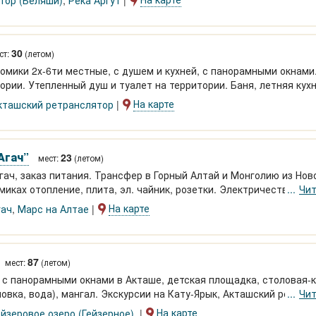
тор (Беляши)
,
Река Аргут
30
ст:
(летом)
Домики 2х-6ти местные, с душем и кухней, с панорамными окнами
рии. Утепленный душ и туалет на территории. Баня, летняя кухн
На карте
кташский ретранслятор
Агач”
23
мест:
(летом)
гач, заказ питания. Трансфер в Горный Алтай и Монголию из Нов
миках отопление, плита, эл. чайник, розетки. Электричество кру
Чит
тоэкскурсии на кумысную ферму и др.
На карте
гач
,
Марс на Алтае
87
мест:
(летом)
 с панорамными окнами в Акташе, детская площадка, столовая-
овка, вода), мангал. Экскурсии на Кату-Ярык, Акташский ретран
Чит
На карте
ейзеровое озеро (Гейзерное)