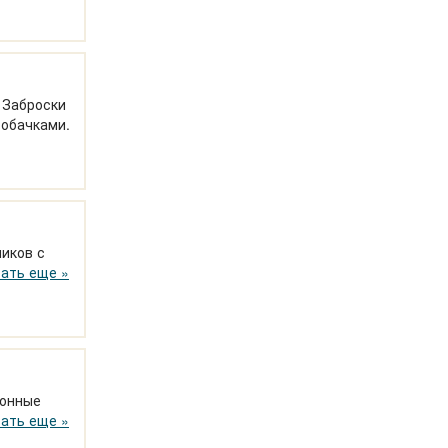
. Заброски
собачками.
миков с
порт для
ать еще »
конные
а. Можно с
ать еще »