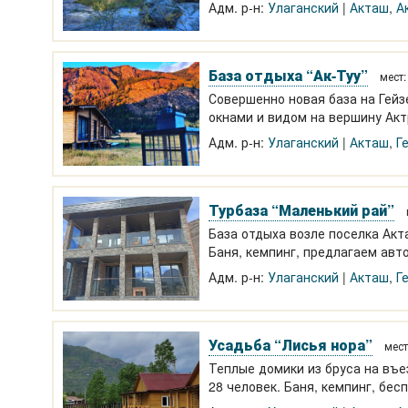
озера.
Адм. р-н:
Улаганский
Акташ
,
А
База отдыха “Ак-Туу”
мест
Совершенно новая база на Гейз
окнами и видом на вершину Актр
раскладным диваном, ТВ
Адм. р-н:
Улаганский
Акташ
,
Г
Турбаза “Маленький рай”
База отдыха возле поселка Ак
Баня, кемпинг, предлагаем авт
Адм. р-н:
Улаганский
Акташ
,
Г
Усадьба “Лисья нора”
мест
Теплые домики из бруса на въез
28 человек. Баня, кемпинг, бес