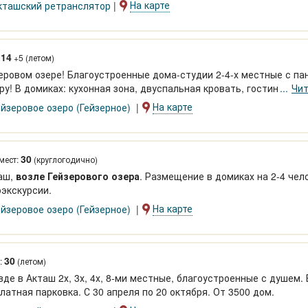
На карте
кташский ретранслятор
14
:
+5 (летом)
еровом озере! Благоустроенные дома-студии 2-4-х местные с п
у! В домиках: кухонная зона, двуспальная кровать, гостиная зон
Чит
На карте
ейзеровое озеро (Гейзерное)
30
мест:
(круглогодично)
таш,
возле Гейзерового озера
. Размещение в домиках на 2-4 чел
оэкскурсии.
На карте
ейзеровое озеро (Гейзерное)
30
:
(летом)
де в Акташ 2х, 3х, 4х, 8-ми местные, благоустроенные с душем. 
платная парковка. С 30 апреля по 20 октября. От 3500 дом.