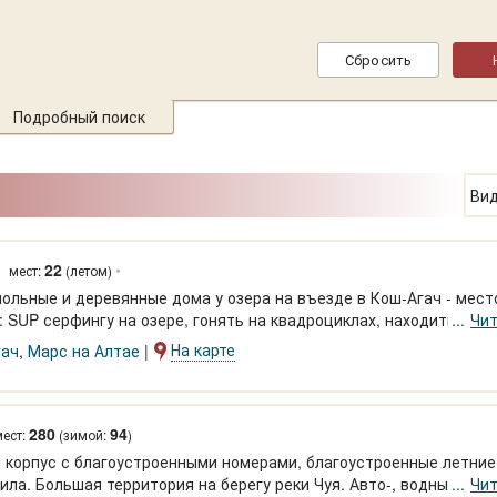
Подробный поиск
Вид
22
•
мест:
(летом)
польные и деревянные дома у озера на въезде в Кош-Агач - мест
 SUP серфингу на озере, гонять на квадроциклах, находить с п
Чит
телескопа созвездие Альфа Центавра. А еще пляж на озере, купание, шашлыки, и полная свобо
На карте
гач
,
Марс на Алтае
280
94
ест:
(зимой:
)
й корпус с благоустроенными номерами, благоустроенные летние
ила. Большая территория на берегу реки Чуя. Авто-, водные, кон
Чит