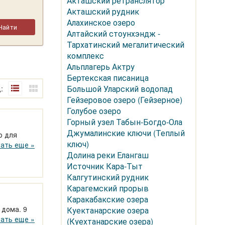
Акташский ретранслятор
Акташский рудник
Алахинское озеро
Алтайский стоунхэндж -
Тархатинский мегалитический
комплекс
Альплагерь Актру
Бертекская писаница
Большой Уларский водопад
:
Гейзеровое озеро (Гейзерное)
Голубое озеро
Горный узел Табын-Богдо-Ола
Джумалинские ключи (Теплый
о для
ключ)
омощью
ать еще »
Долина реки Елангаш
да!
Источник Кара-Тыт
Калгутинский рудник
Карагемский прорыв
Каракабакские озера
 дома. 9
Куектанарские озера
ные и
ать еще »
(Куехтанарские озера)