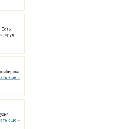
. Есть
я, пруд.
осибирска,
глые сутки.
ать еще »
кухня
слятор.
ать еще »