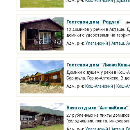
Адм. р-н:
Кош-Агачский
Джаза
Гостевой дом “Радуга”
ме
10 домиков у речки в Акташе. 
домики с удобствами на террито
Адм. р-н:
Улаганский
Акташ
,
А
Гостевой дом “Лиана Кош-
Домики с душем у реки в Кош-А
Барнаула, Горно-Алтайска. В до
Баня, летняя кухня, мангал. Ав
Адм. р-н:
Кош-Агачский
Кош-А
База отдыха “АлтайКижи”
27 рубленных из пихты домиков
(холодильник, плита, микроволн
Цегны 2026. От 3000 р. домик.
Адм. р-н:
Улаганский
Акташ
,
Г