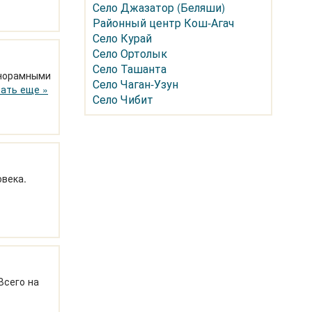
Село Джазатор (Беляши)
Районный центр Кош-Агач
Село Курай
Село Ортолык
Село Ташанта
анорамными
Село Чаган-Узун
а с
ать еще »
Село Чибит
овека.
Всего на