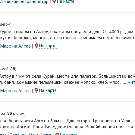
На карте
кташский ретранслятор
летом)
урае с видом на Актру, в каждом санузел и душ. От 4000 р. дом
 кухня, беседка, мангал, автостоянка. Принимаем с маленькими 
На карте
,
Марс на Алтае
26
имой:
)
Актру в 1 км от села Курай, места для палаток. Большинство до
я, баня, домашние пельмешки, свежее молоко, хлеб, мясо. Транс
Чит
60-2000 р.
На карте
,
Марс на Алтае
36
ест:
(летом)
на берегу реки Аргут в 5 км от Джазатора. Транспорт на Укок, 
еках и на Аргуте. Баня. Беседка-столовая. Волейбольная площадк
Чит
На карте