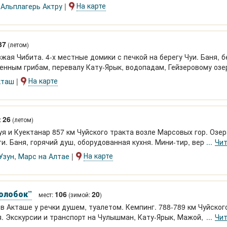
На карте
,
Альплагерь Актру
37
(летом)
зжая Чибита. 4-х местные домики с печкой на берегу Чуи. Баня, б
менным грибам, перевалу Кату-Ярык, водопадам, Гейзеровому озе
На карте
кташ
26
:
(летом)
уя и Куектанар 857 км Чуйского тракта возле Марсовых гор. Озер
и. Баня, горячий душ, оборудованная кухня. Мини-тир, верблюды
Чит
На карте
Узун
,
Марс на Алтае
олобок”
106
20
мест:
(зимой:
)
Кемпинг. 788-789 км Чуйского тракта.
ня. Экскурсии и транспорт на Чулышман, Кату-Ярык, Мажой, Юг Те
Чит