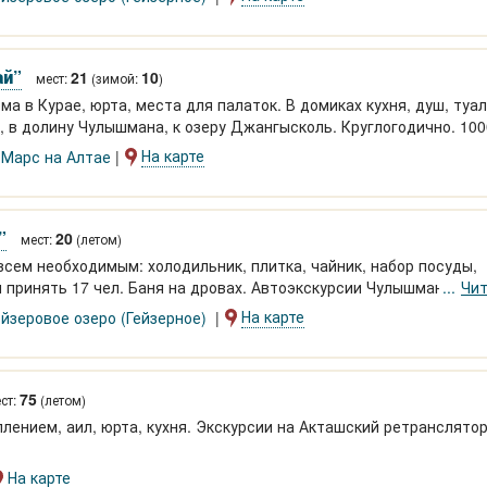
ай”
21
10
мест:
(зимой:
)
а в Курае, юрта, места для палаток. В домиках кухня, душ, туал
к, в долину Чулышмана, к озеру Джангысколь. Круглогодично. 100
На карте
,
Марс на Алтае
”
20
мест:
(летом)
всем необходимым: холодильник, плитка, чайник, набор посуды,
 принять 17 чел. Баня на дровах. Автоэкскурсии Чулышман, рет
Чит
На карте
ейзеровое озеро (Гейзерное)
75
ст:
(летом)
лением, аил, юрта, кухня. Экскурсии на Акташский ретранслятор
На карте