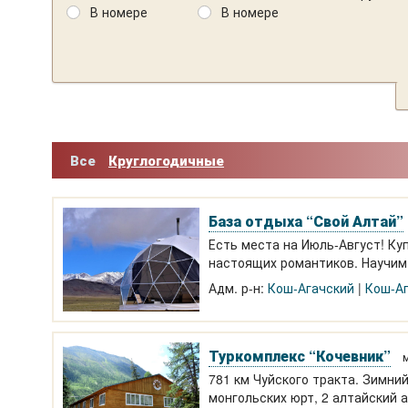
В номере
В номере
Все
Круглогодичные
База отдыха “Свой Алтай”
Есть места на Июль-Август! Ку
настоящих романтиков. Научим:
Адм. р-н:
Кош-Агачский
Кош-А
Туркомплекс “Кочевник”
м
781 км Чуйского тракта. Зимни
монгольских юрт, 2 алтайский а