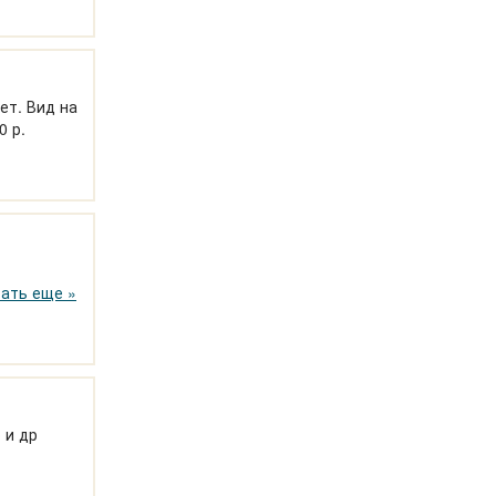
ет. Вид на
0 р.
ранслятор.
ать еще »
 и др