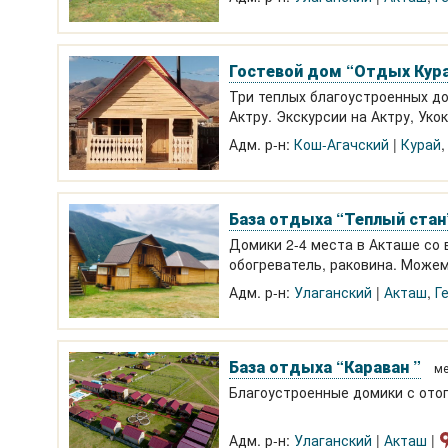
Гостевой дом “Отдых Кур
Три теплых благоустроенных дом
Актру. Экскурсии на Актру, Уко
Адм. р-н:
Кош-Агачский
Курай
База отдыха “Теплый стан
Домики 2-4 места в Акташе со 
обогреватель, раковина. Можем
От 2200 р домик.
Адм. р-н:
Улаганский
Акташ
,
Г
База отдыха “Караван ”
ме
Благоустроенные домики с отоп
Адм. р-н:
Улаганский
Акташ