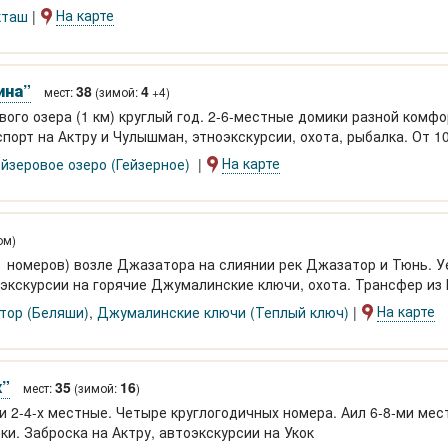
ы. Беседка для йоги 120 м2, банкетный зал.
На карте
кташ
ина”
38
4
мест:
(зимой:
+4)
вого озера (1 км) круглый год. 2-6-местные домики разной комф
спорт на Актру и Чулышман, этноэкскурсии, охота, рыбалка. От 10
На карте
ейзеровое озеро (Гейзерное)
ом)
1 номеров) возле Джазатора на слиянии рек Джазатор и Тюнь. 
, экскурсии на горячие Джумалинские ключи, охота. Трансфер из
На карте
тор (Беляши)
,
Джумалинские ключи (Теплый ключ)
к”
35
16
мест:
(зимой:
)
 2-4-х местные. Четыре круглогодичных номера. Аил 6-8-ми мес
ки. Заброска на Актру, автоэкскурсии на Укок