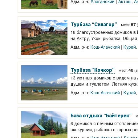
Адм. р-н:
Улаганский
Акташ
,
А
Турбаза “Силагор”
57
мест:
(
18 благоустроенных домиков в К
на Актру, Укок, рыбалка. Общая
Адм. р-н:
Кош-Агачский
Курай
Турбаза “Кочкор”
40
мест:
(з
13 уютных домиков с видом на 
душем и туалетом. Летняя кухн
заброски на Актру, Куектанар. 8
Адм. р-н:
Кош-Агачский
Курай
База отдыха “Байтерек”
м
6 домиков с печным отоплением 
экскурсии, рыбалка в горных р
животными. 1200-1330 р.