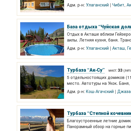
пешие маршруты. Пантовые ванн
Адм. р-н:
Улаганский
Чибит
,
А
База отдыха “Чуйская дол
Отдых в Акташе вблизи Гейзеро
аилы. Летняя кухня, баня. Тран
Адм. р-н:
Улаганский
Акташ
,
Г
Турбаза “Ак-Су”
33
мест:
(лет
5 отдельностоящих домиков (1
место. Автотуры на Укок. Баня
Адм. р-н:
Кош-Агачский
Джаза
Турбаза “Степной кочевни
Благоустроенные летние домики
Панорамный обзор на горные пи