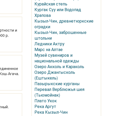
Курайская степь
Кургак Суу или Водопад
Храпова
Кызыл-Чин, древнетюркские
оградки
ортности и
Кызыл-Чин, заброшенные
00 р.
штольни
Ледники Актру
Марс на Алтае
Музей сувениров и
национальной одежды
Озеро Акколь и Караколь
Уединенное
Озеро Джангысколь
 Кош-Агача.
(Ештыкель)
Пазырыкские курганы
Перевал Верблюжья шея
(Тьюмойнак)
Плато Укок
Река Аргут
тный.
Река Кызыл-Чин