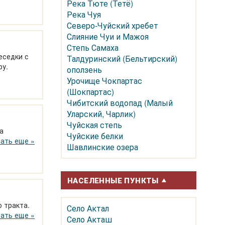
Река Тюте (Тетё)
Река Чуя
Северо-Чуйский хребет
Слияние Чуи и Мажоя
Степь Самаха
еседки с
Талдуринский (Бельтирский)
ру.
оползень
Урочище Чокпартас
(Шокпартас)
Чибитский водопад (Малый
Уларский, Чарлик)
Чуйская степь
а
Чуйские белки
 и
ать еще »
Шавлинские озера
НАСЕЛЕННЫЕ ПУНКТЫ
Село Актал
лецкого
ать еще »
Село Акташ