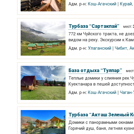
Адм. р-н:
Кош-Агачский
Курай
Турбаза “Сартакпай”
мест:
772 км Чуйского тракта, не дое
видом на реку. Экскурсии к Ка
Адм. р-н:
Улаганский
Чибит
,
А
База отдыха “Тулпар”
мест
Теплые домики у слияния рек Ч
Куектанара в пешей доступност
лошадки. Заброски, экскурсии.
Адм. р-н:
Кош-Агачский
Чаган-
Турбаза “Акташ Зеленый К
Домики с панорамными окнами в Акташе у речки душем, туалетом. 
Горячий душ, баня, летняя кух