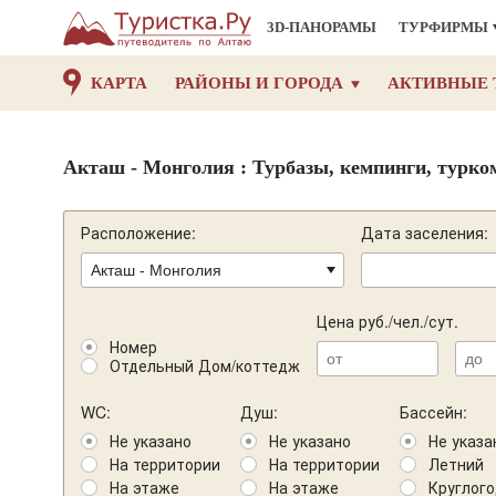
3D-ПАНОРАМЫ
ТУРФИРМЫ
КАРТА
РАЙОНЫ И ГОРОДА
АКТИВНЫЕ 
Акташ - Монголия : Турбазы, кемпинги, турко
Расположение:
Дата заселения:
Цена руб./чел./сут.
Номер
Отдельный Дом/коттедж
WC:
Душ:
Бассейн:
Не указано
Не указано
Не указа
На территории
На территории
Летний
На этаже
На этаже
Круглог