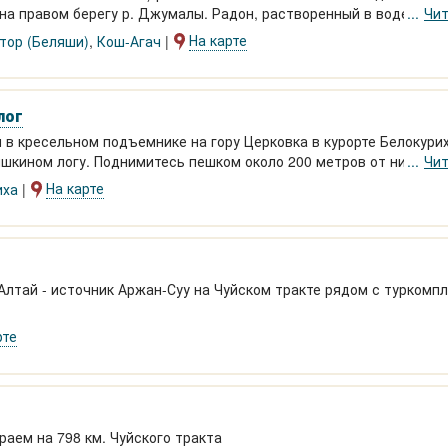
на правом берегу р. Джумалы. Радон, растворенный в воде, бла
Чит
чно-сосудистую систему.
На карте
тор (Беляши)
,
Кош-Агач
лог
я в кресельном подъемнике на
гору Церковка
в курорте
Белокури
яшкином логу. Поднимитесь пешком около 200 метров от нижней
Чит
На карте
иха
лтай - источник Аржан-Суу на Чуйском тракте рядом с туркомп
рте
аем на 798 км. Чуйского тракта