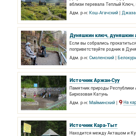
вблизи перевала Теплый Ключ, 
действует на нервную и серде
Адм. р-н:
Кош-Агачский
Джаза
Дуняшкин ключ, дуняшкин 
Если вы собрались прокатитьс
поприветствуйте родник в Дун
подъемника вверх по а
Адм. р-н:
Смоленский
Белокур
Источник Аржан-Суу
Памятник природы Республики А
Бирюзовая Катунь
На ка
Адм. р-н:
Майминский
Источник Кара-Тыт
Находится между Акташом и Кур