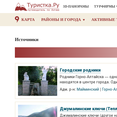
3D-ПАНОРАМЫ
ТУРФИРМЫ
КАРТА
РАЙОНЫ И ГОРОДА
АКТИВНЫЕ 
Источники
Городские родники
Родники Горно-Алтайска — одн
находятся в центре города. Од
имеет интересное архитектурн
Адм. р-н:
Майминский
Горно-А
Джумалинские ключи (Тепл
Джумалинские ключи (другое н