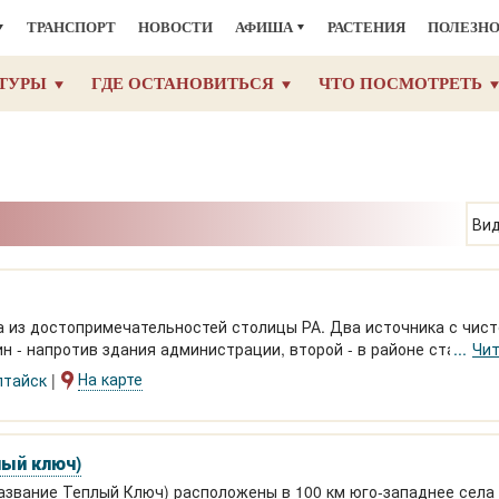
ТРАНСПОРТ
НОВОСТИ
АФИША
РАСТЕНИЯ
ПОЛЕЗН
ТУРЫ
ГДЕ ОСТАНОВИТЬСЯ
ЧТО ПОСМОТРЕТЬ
Вид
а из достопримечательностей столицы РА. Два источника с чист
ин - напротив здания администрации, второй - в районе стадион
Чит
ое оформление.
На карте
лтайск
ый ключ)
азвание Теплый Ключ) расположены в 100 км юго-западнее села 