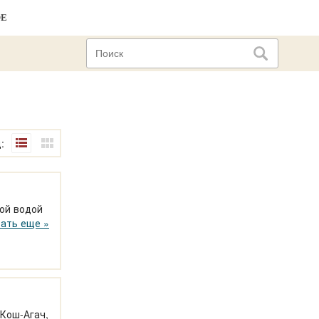
ОЕ
:
ой водой
а "Динамо",
ать еще »
Кош-Агач,