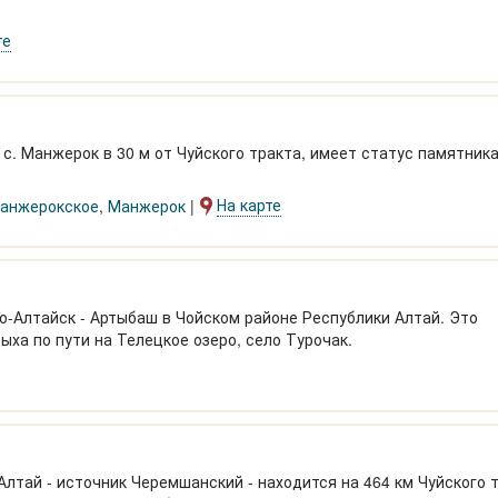
те
 с. Манжерок в 30 м от Чуйского тракта, имеет статус памятник
На карте
анжерокское
,
Манжерок
но-Алтайск - Артыбаш в Чойском районе Республики Алтай. Это
ыха по пути на Телецкое озеро, село Турочак.
лтай - источник Черемшанский - находится на 464 км Чуйского т