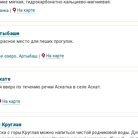
нике мягкая, гидрокарбонатно-кальциево-магниевая.
На карте
анка
ртыбаше
расное место для пеших прогулок.
На карте
е озеро
,
Артыбаш
кате
 вверх по течению речки Аскатка в селе Аскат.
На карте
 Круглая
ка с горы Круглая можно напиться чистой родниковой воды. Дл