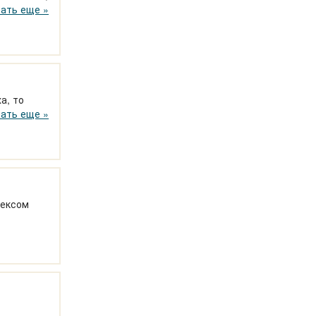
гоприятно
ать еще »
ха
, то
 площадки
ать еще »
лексом