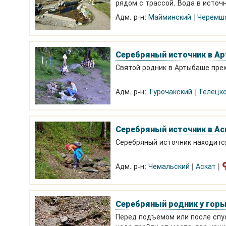
рядом с трассой. Вода в источ
Адм. р-н:
Майминский
Черемш
Серебряный источник в А
Святой родник в Артыбаше прек
Адм. р-н:
Турочакский
Телецко
Серебряный источник в Ас
Серебряный источник находится
Адм. р-н:
Чемальский
Аскат
Серебряный родник у горы
Перед подъемом или после спус