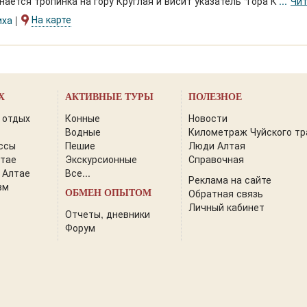
нается тропинка на гору Круглая и висит указатель "Гора Круглая
Чит
На карте
иха
Х
АКТИВНЫЕ ТУРЫ
ПОЛЕЗНОЕ
 отдых
Конные
Новости
Водные
Километраж Чуйского тр
ссы
Пешие
Люди Алтая
лтае
Экскурсионные
Справочная
 Алтае
Все...
Реклама на сайте
зм
Обратная связь
ОБМЕН ОПЫТОМ
Личный кабинет
Отчеты, дневники
Форум