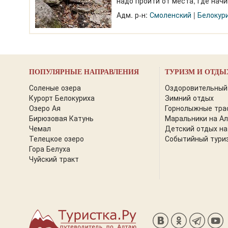
надо пройти от места, где начи
небольшим метров по дороге
Адм. р-н:
Смоленский
Белокур
ПОПУЛЯРНЫЕ НАПРАВЛЕНИЯ
ТУРИЗМ И ОТДЫ
Соленые озера
Оздоровительный
Курорт Белокуриха
Зимний отдых
Озеро Ая
Горнолыжные тра
Бирюзовая Катунь
Маральники на А
Чемал
Детский отдых на
Телецкое озеро
Событийный тури
Гора Белуха
Чуйский тракт