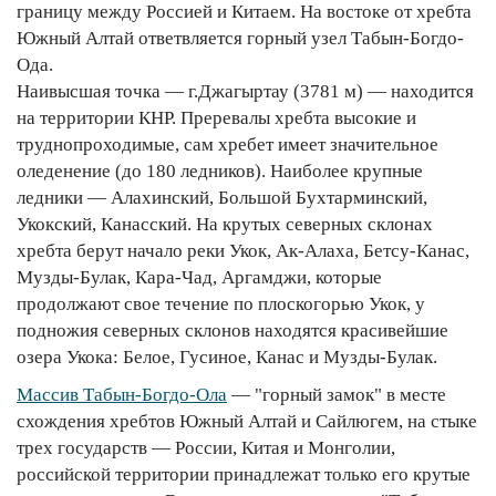
границу между Россией и Китаем. На востоке от хребта
Южный Алтай ответвляется горный узел Табын-Богдо-
Ода.
Наивысшая точка — г.Джагыртау (3781 м) — находится
на территории КНР. Преревалы хребта высокие и
труднопроходимые, сам хребет имеет значительное
оледенение (до 180 ледников). Наиболее крупные
ледники — Алахинский, Большой Бухтарминский,
Укокский, Канасский. На крутых северных склонах
хребта берут начало реки Укок, Ак-Алаха, Бетсу-Канас,
Музды-Булак, Кара-Чад, Аргамджи, которые
продолжают свое течение по плоскогорью Укок, у
подножия северных склонов находятся красивейшие
озера Укока: Белое, Гусиное, Канас и Музды-Булак.
Массив Табын-Богдо-Ола
— "горный замок" в месте
схождения хребтов Южный Алтай и Сайлюгем, на стыке
трех государств — России, Китая и Монголии,
российской территории принадлежат только его крутые