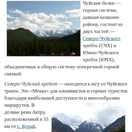
Чуйские белки —
горная система,
давшая название
району, состоит из
двух частей —
Северо-Чуйского
хребта (СЧХ) и
Южно-Чуйского
хребта (ЮЧХ),
объединенных в общую систему поперечной горной
связкой.
Северо-Чуйский хребет
— находится к югу от Чуйского
тракта. Это «Мекка» для альпинистов и горных туристов
благодаря наибольшей доступности и многообразию
маршрутов.
В
долине реки Актру,
расположенной в 35
км от
с. Курай
,