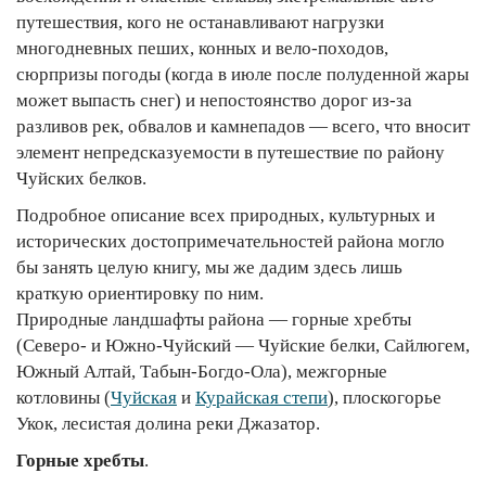
путешествия, кого не останавливают нагрузки
многодневных пеших, конных и вело-походов,
сюрпризы погоды (когда в июле после полуденной жары
может выпасть снег) и непостоянство дорог из-за
разливов рек, обвалов и камнепадов — всего, что вносит
элемент непредсказуемости в путешествие по району
Чуйских белков.
Подробное описание всех природных, культурных и
исторических достопримечательностей района могло
бы занять целую книгу, мы же дадим здесь лишь
краткую ориентировку по ним.
Природные ландшафты района — горные хребты
(Северо- и Южно-Чуйский — Чуйские белки, Сайлюгем,
Южный Алтай, Табын-Богдо-Ола), межгорные
котловины (
Чуйская
и
Курайская степи
), плоскогорье
Укок, лесистая долина реки Джазатор.
Горные хребты
.