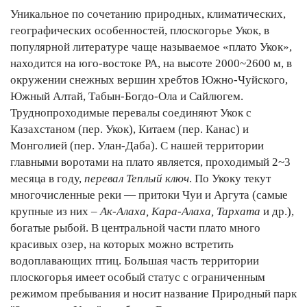
Уникальное по сочетанию природных, климатических,
географических особенностей, плоскогорье Укок, в
популярной литературе чаще называемое «плато Укок»,
находится на юго-востоке РА, на высоте 2000~2600 м, в
окружении снежных вершин хребтов Южно-Чуйского,
Южный Алтай, Табын-Богдо-Ола и Сайлюгем.
Труднопроходимые перевалы соединяют Укок с
Казахстаном (пер. Укок), Китаем (пер. Канас) и
Монголией (пер. Улан-Даба). С нашей территории
главными воротами на плато является, проходимый 2~3
месяца в году,
перевал Теплый ключ
. По Укоку текут
многочисленные реки — притоки Чуи и Аргута (самые
крупные из них –
Ак-Алаха, Кара-Алаха, Тархата
и др.),
богатые рыбой. В центральной части плато много
красивых озер, на которых можно встретить
водоплавающих птиц. Большая часть территории
плоскогорья имеет особый статус с ограниченным
режимом пребывания и носит название Природный парк