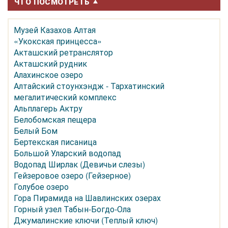
ЧТО ПОСМОТРЕТЬ
Музей Казахов Алтая
«Укокская принцесса»
Акташский ретранслятор
Акташский рудник
Алахинское озеро
Алтайский стоунхэндж - Тархатинский
мегалитический комплекс
Альплагерь Актру
Белобомская пещера
Белый Бом
Бертекская писаница
Большой Уларский водопад
Водопад Ширлак (Девичьи слезы)
Гейзеровое озеро (Гейзерное)
Голубое озеро
Гора Пирамида на Шавлинских озерах
Горный узел Табын-Богдо-Ола
Джумалинские ключи (Теплый ключ)