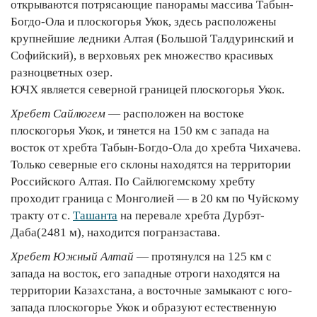
открываются потрясающие панорамы массива Табын-
Богдо-Ола и плоскогорья Укок, здесь расположены
крупнейшие ледники Алтая (Большой Талдуринский и
Софийский), в верховьях рек множество красивых
разноцветных озер.
ЮЧХ является северной границей плоскогорья Укок.
Хребет Сайлюгем
— расположен на востоке
плоскогорья Укок, и тянется на 150 км с запада на
восток от хребта Табын-Богдо-Ола до хребта Чихачева.
Только северные его склоны находятся на территории
Российского Алтая. По Сайлюгемскому хребту
проходит граница с Монголией — в 20 км по Чуйскому
тракту от с.
Ташанта
на перевале хребта Дурбэт-
Даба(2481 м), находится погранзастава.
Хребет Южный Алтай
— протянулся на 125 км с
запада на восток, его западные отроги находятся на
территории Казахстана, а восточные замыкают с юго-
запада плоскогорье Укок и образуют естественную