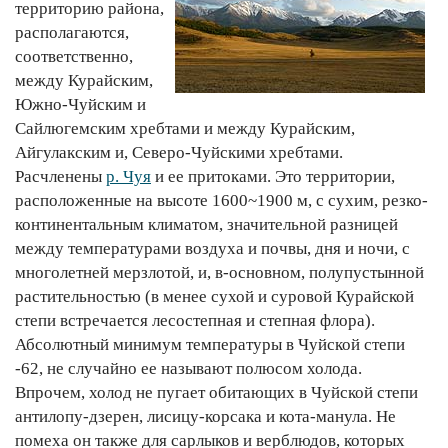
территорию района,
располагаются,
соответственно,
между Курайским,
Южно-Чуйским и
Сайлюгемским хребтами и между Курайским,
Айгулакским и, Северо-Чуйскими хребтами.
Расчленены
р. Чуя
и ее притоками. Это территории,
расположенные на высоте 1600~1900 м, с сухим, резко-
континентальным климатом, значительной разницей
между температурами воздуха и почвы, дня и ночи, с
многолетней мерзлотой, и, в-основном, полупустынной
растительностью (в менее сухой и суровой Курайской
степи встречается лесостепная и степная флора).
Абсолютный минимум температуры в Чуйской степи
-62, не случайно ее называют полюсом холода.
Впрочем, холод не пугает обитающих в Чуйской степи
антилопу-дзерен, лисицу-корсака и кота-манула. Не
помеха он также для сарлыков и верблюдов, которых