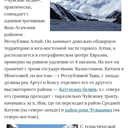
«Чуйские белки»,
практически,
совпадает с
административным
Кош-Агачским
районом
Республики Алтай. Он занимает довольно обширную
территорию в юго-восточной части горного Алтая, и
располагается в географическом центре Евразии,
примерно на равном удалении от 4 океанов. На юге он
граничит с тремя государствами: Казахстаном, Китаем и
Монголией, на востоке – с Республикой Тыва, с запада
долины рек Аргут и Коксу отделяют его от другого
высокогорного района —
Катунских белков
, а с севера
его граница проходит ~ параллельно Чуйскому тракту,
начинаясь за п. Иня, где он переходит в район Средней
Катуни (на северо-западе) и
район реки Чулышман
(на
северо-востоке).
С туристической