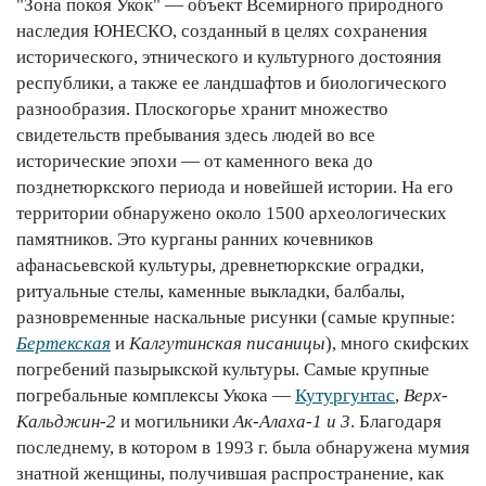
"Зона покоя Укок" — объект Всемирного природного
наследия ЮНЕСКО, созданный в целях сохранения
исторического, этнического и культурного достояния
республики, а также ее ландшафтов и биологического
разнообразия. Плоскогорье хранит множество
свидетельств пребывания здесь людей во все
исторические эпохи — от каменного века до
позднетюркского периода и новейшей истории. На его
территории обнаружено около 1500 археологических
памятников. Это курганы ранних кочевников
афанасьевской культуры, древнетюркские оградки,
ритуальные стелы, каменные выкладки, балбалы,
разновременные наскальные рисунки (самые крупные:
Бертекская
и
Калгутинская писаницы
), много скифских
погребений пазырыкской культуры. Самые крупные
погребальные комплексы Укока —
Кутургунтас
,
Верх-
Кальджин-2
и могильники
Ак-Алаха-1 и 3
. Благодаря
последнему, в котором в 1993 г. была обнаружена мумия
знатной женщины, получившая распространение, как