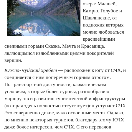
озера: Маашей,
Камрю, Голубое и
Шавлинские, от
подножия которых
можно любоваться
красивейшими
снежными горами Сказка, Мечта и Красавица,
являющимися излюбленными целями покорителей
вершин.
Южно-Чуйский хребет
— расположен к югу от СЧХ, и
соединяется с ним поперечным горным отрогом.
По транспортной доступности, климатическим
условиям, которые более суровы, разнообразию
маршрутов и развитию туристической инфраструктуры
(которая здесь полностью отсутствует)он уступает СЧХ.
Это совершенно дикие, мало освоенные места. Однако,
по мнению некоторых туристов, благодаря этому ЮЧХ
даже более интересен, чем СЧХ. С его перевалов