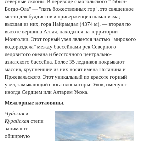
северные склоны. В переводе с могольского "Табын-
Богдо-Ола" — "пять божественных гор", это священное
место для буддистов и приверженцев шаманизма;
высшая из них, гора Найрамдал (4374 м), — вторая по
высоте вершина Алтая, находится на территории
Монголии. Этот горный узел является частью "мирового
водораздела" между бассейнами рек Северного
ледовитого океана и бессточного центрально-
азиатского бассейна. Более 35 ледников покрывают
массив, крупнейшие из них носят имена Потанина и
Пржевальского. Этот уникальный по красоте горный
узел, замыкающий с юга плоскогорье Укок, именуют
иногда Сердцем или Алтарем Укока.
Межгорные котловины
.
Чуйская
и
Курайская
степи
занимают
обширную