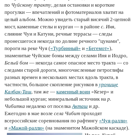
по
Чуйскому тракту
, делая остановки и короткие
прогулки — впечатлений и фотоматериалов хватит на
целый альбом. Можно увидеть старый висячий 2-цепной
мост, каменные стелы и курган — в районе
с. Иня
,
слияние Чуи и Катуни, речные террасы — следы
пронесшегося некогда по долине речного "цунами",
пороги на реке Чуя (
«Турбинный»
и
«Бегемот»
),
знаменитые Чуйские бомы между селами Иня и Иодро,
Белый бом
— некогда самое опасное место тракта — со
следами старой дороги, многочисленные петроглифы
разных времен в нескольких местах вдоль тракта, в
частности, большое скопление рисунков в
урочище
Калбак-Таш
, там же —
каменный воин
«Кезер» и
небольшой курган; минеральный источник на
р.
Чибитка
недалеко от поселка
Акташ
и др.
Ежегодно в мае возле
села Чибит
проходят
всероссийские соревнования по рафтингу
«Чуя-ралли»
и
«Мажой-ралли»
(на знаменитом Мажойском каскаде).