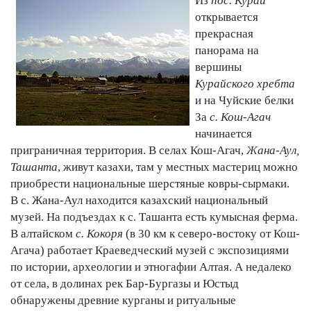
Из
пос. Курай
открывается
прекрасная
панорама на
вершины
Курайского хребта
и на Чуйские белки
За
с. Кош-Агач
начинается
приграничная территория. В селах Кош-Агач,
Жана-Аул,
Ташанта
, живут казахи, там у местных мастериц можно
приобрести национальные шерстяные ковры-сырмаки.
В с. Жана-Аул находится казахский национальный
музей. На подъездах к с. Ташанта есть кумысная ферма.
В алтайском
с. Кокоря
(в 30 км к северо-востоку от Кош-
Агача) работает Краеведческий музей с экспозициями
по истории, археологии и этногафии Алтая. А недалеко
от села, в долинах рек Бар-Бургазы и Юстыд
обнаружены древние курганы и ритуальные