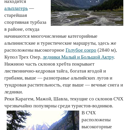
находится
альплагерь
—
старейшая
спортивная турбаза
в районе, откуда
начинаются многочисленные категорийные
альпинистские и туристические маршруты, здесь же
расположены высокогорное
Голубое озеро
(2840 м),
Купол Трех Озер,
ледники Малый и Большой Актру
.
Нижнюю часть склонов хребта покрывает
лиственнично-кедровая тайга, богатая ягодой и
грибами, выше — разнотравье альпийских лугов и
тундровая растительность, еще выше — вечные снега и
ледники.
Реки Карагем, Мажой, Шавла, текущие со склонов СЧХ
чрезвычайно популярны среди туристов-водников.
В СЧХ
расположены
высокогорные