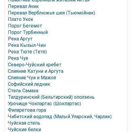
Перевал Ачик
Перевал Верблюжья шея (Тьюмойнак)
Плато Укок
Порог Бегемот
Порог Турбинный
Река Аргут
Река Кызыл-Чин
Река Тюте (Тетё)
Река Чуя
Северо-Чуйский хребет
Слияние Катуни и Аргута
Слияние Чуи и Мажоя
Софийский ледник
Степь Самаха
Талдуринский (Бельтирский) оползень
Урочище Чокпартас (Шокпартас)
Филаретова гора
Чибитский водопад (Малый Уларский, Чарлик)
Чуйская степь
Чуйские белки