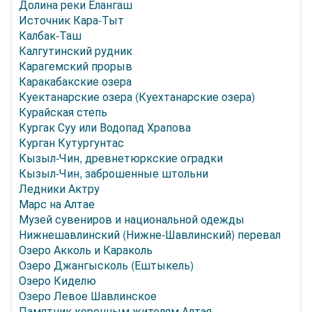
Долина реки Елангаш
Источник Кара-Тыт
Калбак-Таш
Калгутинский рудник
Карагемский прорыв
Каракабакские озера
Куектанарские озера (Куехтанарские озера)
Курайская степь
Кургак Суу или Водопад Храпова
Курган Кутургунтас
Кызыл-Чин, древнетюркские оградки
Кызыл-Чин, заброшенные штольни
Ледники Актру
Марс на Алтае
Музей сувениров и национальной одежды
Нижнешавлинский (Нижне-Шавлинский) перевал
Озеро Акколь и Караколь
Озеро Джангысколь (Ештыкель)
Озеро Киделю
Озеро Левое Шавлинское
Памятник коренным жителям Алтая