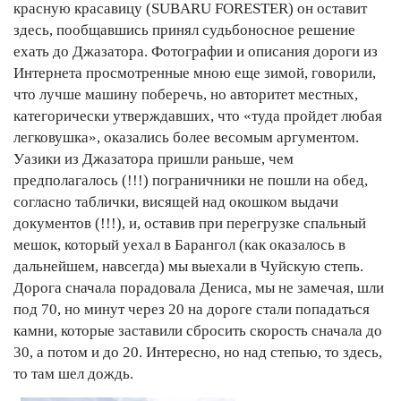
красную красавицу (SUBARU FORESTER) он оставит
здесь, пообщавшись принял судьбоносное решение
ехать до Джазатора. Фотографии и описания дороги из
Интернета просмотренные мною еще зимой, говорили,
что лучше машину поберечь, но авторитет местных,
категорически утверждавших, что «туда пройдет любая
легковушка», оказались более весомым аргументом.
Уазики из Джазатора пришли раньше, чем
предполагалось (!!!) пограничники не пошли на обед,
согласно таблички, висящей над окошком выдачи
документов (!!!), и, оставив при перегрузке спальный
мешок, который уехал в Барангол (как оказалось в
дальнейшем, навсегда) мы выехали в Чуйскую степь.
Дорога сначала порадовала Дениса, мы не замечая, шли
под 70, но минут через 20 на дороге стали попадаться
камни, которые заставили сбросить скорость сначала до
30, а потом и до 20. Интересно, но над степью, то здесь,
то там шел дождь.