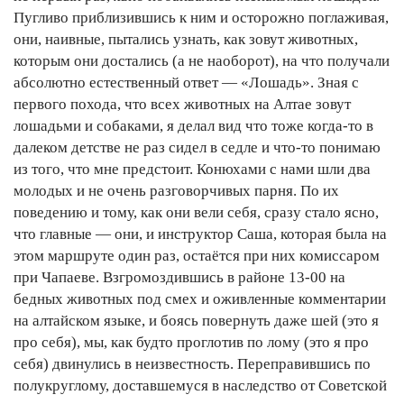
Пугливо приблизившись к ним и осторожно поглаживая,
они, наивные, пытались узнать, как зовут животных,
которым они достались (а не наоборот), на что получали
абсолютно естественный ответ — «Лошадь». Зная с
первого похода, что всех животных на Алтае зовут
лошадьми и собаками, я делал вид что тоже когда-то в
далеком детстве не раз сидел в седле и что-то понимаю
из того, что мне предстоит. Конюхами с нами шли два
молодых и не очень разговорчивых парня. По их
поведению и тому, как они вели себя, сразу стало ясно,
что главные — они, и инструктор Саша, которая была на
этом маршруте один раз, остаётся при них комиссаром
при Чапаеве. Взгромоздившись в районе 13-00 на
бедных животных под смех и оживленные комментарии
на алтайском языке, и боясь повернуть даже шей (это я
про себя), мы, как будто проглотив по лому (это я про
себя) двинулись в неизвестность. Переправившись по
полукруглому, доставшемуся в наследство от Советской