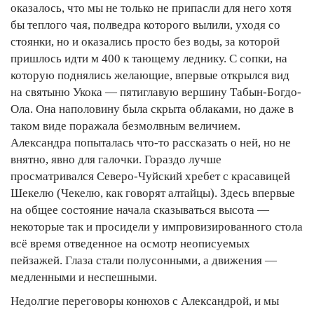
оказалось, что мы не только не припасли для него хотя
бы теплого чая, полведра которого вылили, уходя со
стоянки, но и оказались просто без воды, за которой
пришлось идти м 400 к тающему леднику. С сопки, на
которую поднялись желающие, впервые открылся вид
на святыню Укока — пятиглавую вершину Табын-Богдо-
Ола. Она наполовину была скрыта облаками, но даже в
таком виде поражала безмолвным величием.
Александра попыталась что-то рассказать о ней, но не
внятно, явно для галочки. Гораздо лучше
просматривался Северо-Чуйский хребет с красавицей
Шекелю (Чекелю, как говорят алтайцы). Здесь впервые
на общее состояние начала сказываться высота —
некоторые так и просидели у импровизированного стола
всё время отведенное на осмотр неописуемых
пейзажей. Глаза стали полусонными, а движения —
медленными и неспешными.
Недолгие переговоры конюхов с Александрой, и мы