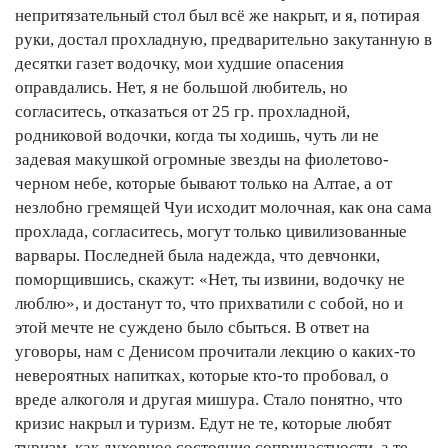
непритязательный стол был всё же накрыт, и я, потирая
руки, достал прохладную, предварительно закутанную в
десятки газет водочку, мои худшие опасения
оправдались. Нет, я не большой любитель, но
согласитесь, отказаться от 25 гр. прохладной,
родниковой водочки, когда ты ходишь, чуть ли не
задевая макушкой огромные звезды на фиолетово-
черном небе, которые бывают только на Алтае, а от
незлобно гремящей Чуи исходит молочная, как она сама
прохлада, согласитесь, могут только цивилизованные
варвары. Последней была надежда, что девчонки,
поморщившись, скажут: «Нет, ты извини, водочку не
люблю», и достанут то, что прихватили с собой, но и
этой мечте не суждено было сбыться. В ответ на
уговоры, нам с Денисом прочитали лекцию о каких-то
невероятных напитках, которые кто-то пробовал, о
вреде алкоголя и другая мишура. Стало понятно, что
кризис накрыл и туризм. Едут не те, которые любят
туризм, как духовное состояние сопричастности, а те,