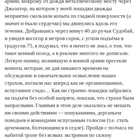
армии, мокрому от дождя металлическому мосту через
Джазатор, на котором у моей лошадки дважды
неприятно скользили копыта по гладкой поверхности (а
значит и ёкало сердечко) мы двинулись вдоль его
течения. Добравшись через минут 40 до ручья Судобай,
и увидев косогор в метров сорок, с углом подъёма в
градусов 75, я подумал, что я ничего не знал, о том, что
такое конный поход, а в рекламе многого не дописали.
Легкую панику, возникшую в конной армии пресекли
конюхи, которые, не дав никакого времени на
обсуждение и окончательное осмысление наших
страхов, погнали нас вперед как не организованное,
испуганное стадо… Как ни странно лошадки забрались
на подъём без особой напряги, показав, что страхи были
напрасными. Главным в этом деле оказалось не мешать
им своими действиями — понуканиями, дерганьем
поводьев и командами испуганным голосом (т.е. стать
арчемаком, болтающимся в седле). Пройдя с полчаса по
набитой тропе без всяких экстримов по склону