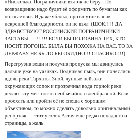
«Нисколько. Пограничники взяток не берут. По
возвращению надо будет её оформить по бумагам как
полагается». И даже яблоко, протянутое в знак
искренней благодарности, он не взял. (ШОК.!!!! ДА
ЗДРАВСТВУЮТ РОССИЙСКИЕ ПОГРАНИЧНИКИ
ЗАСТАВЫ…..!!!!!! ЕСЛИ БЫ ПОЛОВИНА ТЕХ, КТО
НОСИТ ПОГОНЫ, БЫЛА БЫ ПОХОЖА НА ВАС, ТО ЗА
ДЕРЖАВУ НЕ БЫЛО БЫ ОБИДНО!!! СПАСИБО!!!!)
Перегрузив вещи и получив пропуска мы двинулись
дальше уже на уазиках. Поднимая пыль, они понеслись
вдоль реки Тархаты. Зной, лунные пейзажи
окружающих сопок и прозрачная вода горной реки
делают эту местность необычайно своеобразной. Если
проехать или пройти её не спеша с хорошим
объективом, то можно сделать довольно оригинальный
репортаж — этот уголок Алтая еще редко попадает на
страницы, а жаль.