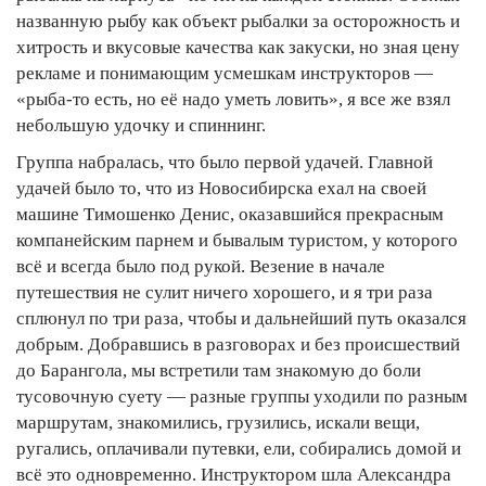
названную рыбу как объект рыбалки за осторожность и
хитрость и вкусовые качества как закуски, но зная цену
рекламе и понимающим усмешкам инструкторов —
«рыба-то есть, но её надо уметь ловить», я все же взял
небольшую удочку и спиннинг.
Группа набралась, что было первой удачей. Главной
удачей было то, что из Новосибирска ехал на своей
машине Тимошенко Денис, оказавшийся прекрасным
компанейским парнем и бывалым туристом, у которого
всё и всегда было под рукой. Везение в начале
путешествия не сулит ничего хорошего, и я три раза
сплюнул по три раза, чтобы и дальнейший путь оказался
добрым. Добравшись в разговорах и без происшествий
до Барангола, мы встретили там знакомую до боли
тусовочную суету — разные группы уходили по разным
маршрутам, знакомились, грузились, искали вещи,
ругались, оплачивали путевки, ели, собирались домой и
всё это одновременно. Инструктором шла Александра