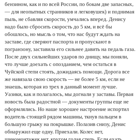
бензином, как и по всей России, по бокам две запасных,
— для неопытных странников и легковушек) и поднимая
пыль, не сбавляя скорости, умчались вперед. Денису
надо было сбросить скорость до 5 км, и всё бы
обошлось, но мысль о том, что нас будут ждать на
заставе, где сверяют паспорта и пропускают в
погранзону, заставила его сильнее давить на педаль газа.
После двух сильнейших ударов по днищу, мы поняли,
что лучше доехать с опозданием, чем остаться в
Чуйской степи стоять, дожидаясь помощи. Дорога все
же навязала свою скорость — не более 5 км, если не
знаешь, которая из трех в данный момент лучше.
Уазики, как и полагалось, мы догнали у заставы. Первая
новость была радостной — документы группы еще не
оформлялись. Но наше хорошее настроение испортил
водитель стоящей рядом машины, ткнув пальцем в
большую грыжу на покрышке. Полазив снизу, Денис
обнаружил еще одну. Приехали. Колес нет,
шиномонтажек нет, кругом голая степь. Если ехать