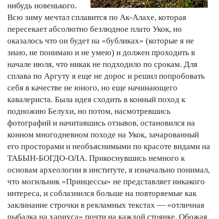
нибудь новенького.
Всю зиму мечтал сплавится по Ак-Алахе, которая
пересекает абсолютно безлюдное плато Укок, но
оказалось что он будет на «бубликах» (которые я не
знаю, не понимаю и не умею) и должен проходить в
начале июля, что никак не подходило по срокам. Для
сплава по Аргуту я еще не дорос и решил попробовать
себя в качестве не юного, но еще начинающего
кавалериста. Была идея сходить в конный поход к
подножию Белухи, но потом, насмотревшись
фотографий и начитавшись отзывов, остановился на
конном многодневном походе на Укок, зачарованный
его просторами и необъяснимыми по красоте видами на
ТАБЫН-БОГДО-ОЛА. Прикоснувшись немного к
основам археологии в институте, я изначально понимал,
что могильник «Принцессы» не представляет никакого
интереса, и соблазнился больше на повторяемые как
заклинание строчки в рекламных текстах — «отличная
рыбалка на хариуса» почти на каждой стоянке. Обожая