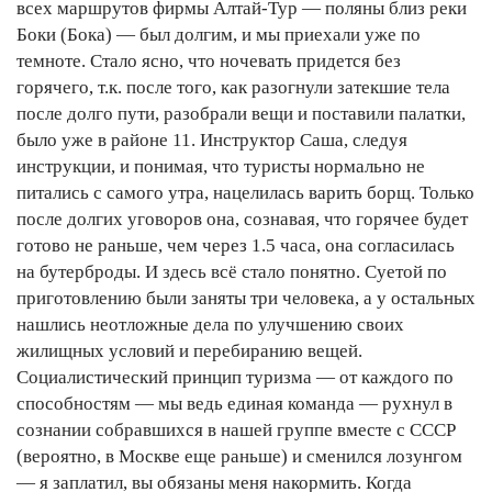
всех маршрутов фирмы Алтай-Тур — поляны близ реки
Боки (Бока) — был долгим, и мы приехали уже по
темноте. Стало ясно, что ночевать придется без
горячего, т.к. после того, как разогнули затекшие тела
после долго пути, разобрали вещи и поставили палатки,
было уже в районе 11. Инструктор Саша, следуя
инструкции, и понимая, что туристы нормально не
питались с самого утра, нацелилась варить борщ. Только
после долгих уговоров она, сознавая, что горячее будет
готово не раньше, чем через 1.5 часа, она согласилась
на бутерброды. И здесь всё стало понятно. Суетой по
приготовлению были заняты три человека, а у остальных
нашлись неотложные дела по улучшению своих
жилищных условий и перебиранию вещей.
Социалистический принцип туризма — от каждого по
способностям — мы ведь единая команда — рухнул в
сознании собравшихся в нашей группе вместе с СССР
(вероятно, в Москве еще раньше) и сменился лозунгом
— я заплатил, вы обязаны меня накормить. Когда