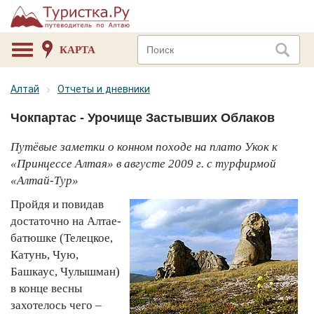
КАРТА
Алтай
Отчеты и дневники
Чокпартас - Урочище Застывших Облаков
Путёвые заметки о конном походе на плато Укок к
«Принцессе Алтая» в августе 2009 г. с турфирмой
«Алтай-Тур»
Пройдя и повидав
достаточно на Алтае-
батюшке (Телецкое,
Катунь, Чую,
Башкаус, Чулышман)
в конце весны
захотелось чего –