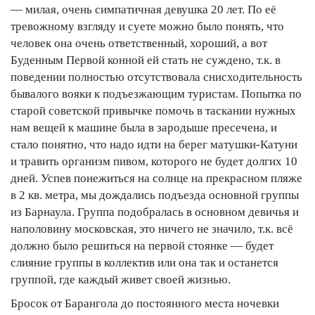
— милая, очень симпатичная девушка 20 лет. По её
тревожному взгляду и суете можно было понять, что
человек она очень ответственный, хороший, а вот
Буденным Первой конной ей стать не суждено, т.к. в
поведении полностью отсутствовала снисходительность
бывалого вояки к подъезжающим туристам. Попытка по
старой советской привычке помочь в таскании нужных
нам вещей к машине была в зародыше пресечена, и
стало понятно, что надо идти на берег матушки-Катуни
и травить организм пивом, которого не будет долгих 10
дней. Успев понежиться на солнце на прекрасном пляже
в 2 кв. метра, мы дождались подъезда основной группы
из Барнаула. Группа подобралась в основном девичья и
наполовину московская, это ничего не значило, т.к. всё
должно было решиться на первой стоянке — будет
слияние группы в коллектив или она так и останется
группой, где каждый живет своей жизнью.
Бросок от Барангола до постоянного места ночевки