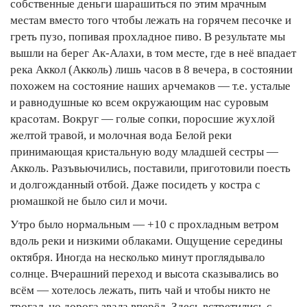
собственные деньги шарашиться по этим мрачным
местам вместо того чтобы лежать на горячем песочке и
греть пузо, попивая прохладное пиво. В результате мы
вышли на берег Ак-Алахи, в том месте, где в неё впадает
река Аккол (Акколь) лишь часов в 8 вечера, в состоянии
похожем на состояние наших арчемаков — т.е. усталые
и равнодушные ко всем окружающим нас суровым
красотам. Вокруг — голые сопки, поросшие жухлой
желтой травой, и молочная вода Белой реки
принимающая кристальную воду младшей сестры —
Акколь. Разъвьючились, поставили, приготовили поесть
и долгожданный отбой. Даже посидеть у костра с
рюмашкой не было сил и мочи.
Утро было нормальным — +10 с прохладным ветром
вдоль реки и низкими облаками. Ощущение середины
октября. Иногда на несколько минут проглядывало
солнце. Вчерашний переход и высота сказывались во
всём — хотелось лежать, пить чай и чтобы никто не
трогал, но дорога звала вперёд. Здесь встретились с