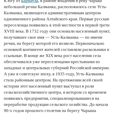
К югу от
Барнаула
, в районе впадения в реку Чарыш
небольшой речки Калманка, расположилось село Усть-
Калманка, являющееся административным центром
одноименного района Алтайского края. Первые русские
переселенцы появились в этой местности в первой трети
XVIII века. В 1732 году они основали населенный пункт,
получившее свое имя — Усть-Калманка — по имени
речки, на берегу которой его возвели. Первоначально
основной контингент жителей составляли раскольники и
ссыльные. В конце же XIX века рост населения села
обеспечивался уже переселенцами-крестьянами из
западных и центральных губерний Российской империи.
А уже в советскую эпоху, в 1935 году, Усть-Калманка
стала районным центром. На протяжении всей своей
истории этот населенный пункт выступал в роли
сельскохозяйственного центра, в котором со временем
появились предприятия, специализировавшиеся на
переработке продукции сельского хозяйства. До начала
90-х годов прошлого столетия на берегу Чарыша